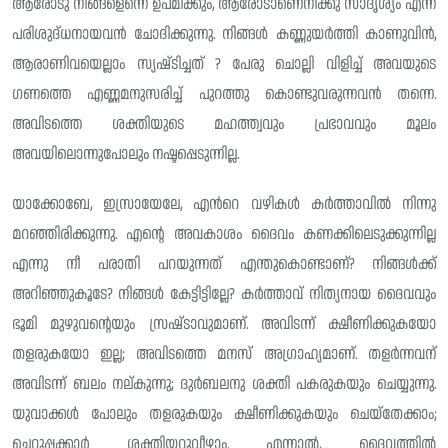
ആരോടു നിങ്ങളെന്നെ ഉപമിക്കും, ആരോടാണെനിക്കു സാദൃശ്യം എന്ന്
പരിശുദ്‌ധനായവൻ ചോദിക്കുന്നു. നിങ്ങൾ കണ്ണുയർത്തി കാണുവിൻ,
ആരാണിവയെല്ലാം സ്യഷ്‌ടിച്ചത് ? പേരു ചൊല്ലി വിളിച്ച് അവയുടെ
ഗണത്തെ എണ്ണമനുസരിച്ച് പുറത്തു കൊണ്ടുവരുന്നവൻ തന്നെ.
അവിടത്തെ ശക്തിയുടെ മഹത്ത്വവും പ്രഭാവവും മൂലം
അവയിലൊന്നുപോലും നഷ്ടപ്പെടുന്നില്ല.
യാക്കോബേ, ഇസ്രായേലേ, എൻറെ വഴികൾ കർത്താവിൽ നിന്നു
മറഞ്ഞിരിക്കുന്നു. എൻ്റെ അവകാശം ദൈവം കണക്കിലെടുക്കുന്നില്ല
എന്നു നീ പരാതി പറയുന്നത് എന്തുകൊണ്ടാണ്? നിങ്ങൾക്ക്
അറിഞ്ഞുകൂടേ? നിങ്ങൾ കേട്ടിട്ടില്ലേ? കർത്താവ് നിത്യനായ ദൈവവും
ഭൂമി മുഴുവന്റെയും സ്രഷ്‌ടാവുമാണ്. അവിടന്ന് ക്ഷീണിക്കുകയോ
തളരുകയോ ഇല്ല; അവിടത്തെ മനസ് അഗ്രാഹ്യമാണ്. തളർന്നവന്
അവിടന്ന് ബലം നല്‌കുന്നു; ദുർബലനു ശക്തി പകരുകയും ചെയ്യുന്നു.
യുവാക്കൾ പോലും തളരുകയും ക്ഷീണിക്കുകയും ചെയ്തേക്കാം;
ചെറുപ്പക്കാർ ശക്തിയറ്റുവീഴാം. എന്നാൽ, ദൈവത്തിൽ