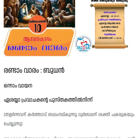
രണ്ടാം വാരം : ബുധൻ
ഒന്നാം വായന
ഏശയ്യാ പ്രവാചകന്റെ പുസ്‌തകത്തിൽനിന്ന്
(തളർന്നവന് കർത്താവ് ബലംനല്‌കുന്നു; ദുർബലന് ശക്തി പകരുകയും
ചെയ്യുന്നു)