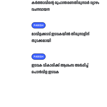
കർത്താവിന്റെ രൂപാന്തരണതിരുനാൾ വ്യാഴം
വചനവായന
PARISH
മാവിളക്കടവ് ഇടവകയിൽ തിരുനാളിന്
തുടക്കമായി
PARISH
ഇടവക വികാരിക്ക് ആശംസ അർപ്പിച്ച്
പൊൻവിള ഇടവക