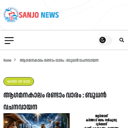
Home
ആഗമനകാലം രണ്ടാം വാരം : ബുധൻ വചനവായന
WORD OF GOD
ആഗമനകാലം രണ്ടാം വാരം : ബുധൻ
വചനവായന