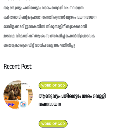
ആണ്ടുവട്ടം പതിനെട്ടാം വാരം വെള്ളി വചനവായന
കർത്താവിന്റെ രൂപാന്തരണതിരുനാൾ വ്യാഴം വചനവായന
മാവിളക്കടവ് ഇടവകയിൽ തിരുനാളിന് തുടക്കമായി
ഇടവക വികാരിക്ക് ആശംസ അർപ്പിച്ച് പൊൻവിള ഇടവക
മൈക്രോ ക്രെഡിറ്റ് വായ്പ മേള സംഘടിപ്പിച്ചു
Recent Post
WORD OF GOD
ആണ്ടുവട്ടം പതിനെട്ടാം വാരം വെള്ളി
വചനവായന
WORD OF GOD