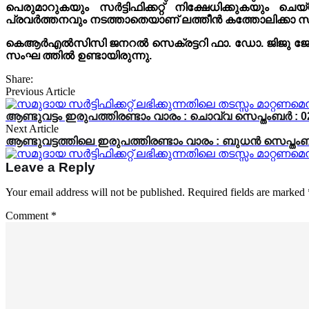
പെരുമാറുകയും സർട്ടിഫിക്കറ്റ് നിക്ഷേധിക്കുകയു
പ്രവർത്തനവും നടത്താതെയാണ് ലത്തീൻ കത്തോലിക്കാ സമുദ
കെആർഎൽസിസി ജനറൽ സെക്രട്ടറി ഫാ. ഡോ. ജിജു ജോർജ
സംഘ ത്തിൽ ഉണ്ടായിരുന്നു.
Share:
Previous Article
ആണ്ടുവട്ടം ഇരുപത്തിരണ്ടാം വാരം : ചൊവ്വ സെപ്തംബർ 
Next Article
ആണ്ടുവട്ടത്തിലെ ഇരുപത്തിരണ്ടാം വാരം : ബുധൻ സെപ്
Leave a Reply
Your email address will not be published.
Required fields are marked
Comment
*