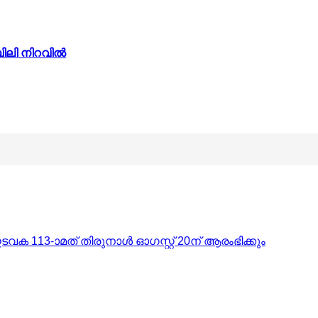
ബിലി നിറവിൽ
ക 113-ാമത് തിരുനാൾ ഓഗസ്റ്റ് 20ന് ആരംഭിക്കും