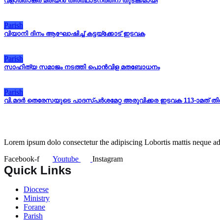
വ്ളാത്താങ്കര മരിയൻ തീർത്ഥാടനത്തിന് തുടക്കമായി
Parish
വിയാനി ദിനം ആഘോഷിച്ച് കട്ടയ്ക്കോട് ഇടവക
Parish
സാഹിത്യ സമാജം നടത്തി പൊൻവിള മതബോധനം
Parish
വി.മദർ തെരേസയുടെ പാദസ്പർശമേറ്റ അരുവിക്കര ഇടവക 113-ാമത് ത
Lorem ipsum dolo consectetur the adipiscing Lobortis mattis neque adi
Facebook-f
Youtube
Instagram
Quick Links
Diocese
Ministry
Forane
Parish