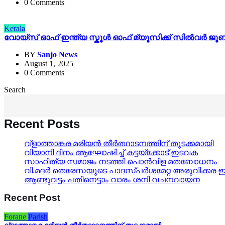
0 Comments
Kerala
വോയ്‌സ് ഓഫ് ഇന്ത്യ സ്കൂൾ ഓഫ് മ്യൂസിക്ക്‌ സിൽവർ ജൂ
BY
Sanjo News
August 1, 2025
0 Comments
Search
Recent Posts
വ്ളാത്താങ്കര മരിയൻ തീർത്ഥാടനത്തിന് തുടക്കമായി
വിയാനി ദിനം ആഘോഷിച്ച് കട്ടയ്ക്കോട് ഇടവക
സാഹിത്യ സമാജം നടത്തി പൊൻവിള മതബോധനം
വി.മദർ തെരേസയുടെ പാദസ്പർശമേറ്റ അരുവിക്കര ഇടവ
ആണ്ടുവട്ടം പതിനെട്ടാം വാരം ശനി വചനവായന
Recent Post
Forane
Parish