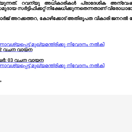
ം ചെയ്യുന്നത്. റവന്യു അധികാരികൾ പ്രാദേശിക അന്വ
ായ സർട്ടിഫിക്കറ്റ് നിക്ഷേധിക്കുന്നതെന്നതാണ് വിരോധാഭ
് അറക്കത്തറ, കോഴിക്കോട് അതിരൂപത വികാരി ജനറൽ മ
: 02 വചന വായന
തംബർ: 03 വചന വായന
*