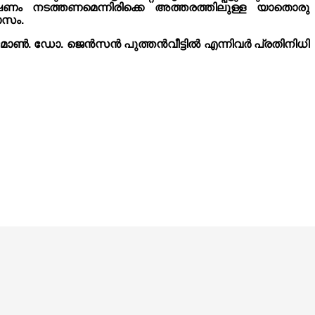
േഷണം നടത്തണമെന്നിരിക്കെ അത്തരത്തിലുള്ള യാതൊരു
ാസം.
ോൺ. ഡോ. ജെൻസൻ പുത്തൻവീട്ടിൽ എന്നിവർ പ്രതിനിധി