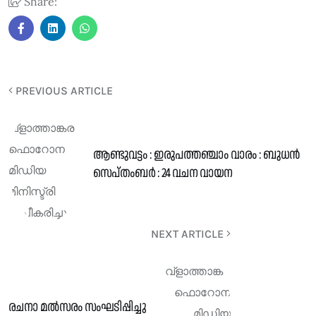
Share:
PREVIOUS ARTICLE
ആണ്ടുവട്ടം : ഇരുപത്തഞ്ചാം വാരം : ബുധൻ
സെപ്തംബർ : 24 വചന വായന
NEXT ARTICLE
രചനാ മൽസരം സംഘടിപ്പിച്ചു