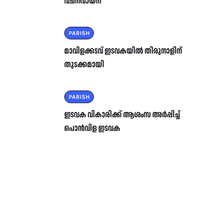
വചനവായന
PARISH
മാവിളക്കടവ് ഇടവകയിൽ തിരുനാളിന്
തുടക്കമായി
PARISH
ഇടവക വികാരിക്ക് ആശംസ അർപ്പിച്ച്
പൊൻവിള ഇടവക