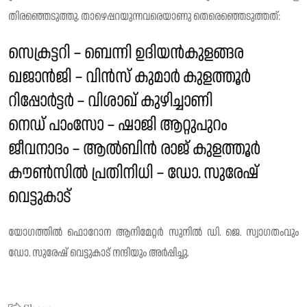
തിരഞ്ഞെടുത്തു. താഴെപ്പറയുന്നവരെയാണു തെരെഞ്ഞെടുത്തത്‌:
സെക്രട്ടറി – ബെന്നി ഉദിയൻകുളങ്ങര
ഖജാൻജി – വിൻസ് കുമാർ കുളത്തൂർ
റിപ്പോർട്ടർ – വിശാഖ് കുഴിച്ചാണി
നെഡ് പാംസോ – ഷാജി ആറ്റുപുറം
ജീവനാദം – ആൽബിൻ രാജ് കുളത്തൂർ
കൗൺസിൽ പ്രതിനിധി – ഡോ. സുരേഷ്
വെട്ടുകാട്
യോഗത്തിൽ ഫൊറോന ആനിമേറ്റർ സുനിൽ ഡി. ജെ. സ്വാഗതംവും
ഡോ. സുരേഷ് വെട്ടുകാട് നന്ദിയും അർപ്പിച്ചു.