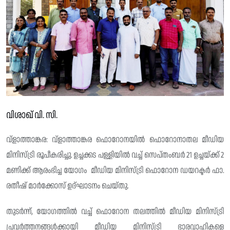
വിശാഖ് വി. സി.
വ്ളാത്താങ്കര: വ്ളാത്താങ്കര ഫൊറോനയിൽ ഫൊറോനാതല മീഡിയ
മിനിസ്ട്രി രൂപീകരിച്ചു. ഉച്ചക്കട പള്ളിയിൽ വച്ച്‌ സെപ്തംബർ 21 ഉച്ചയ്ക്ക് 2
മണിക്ക് ആരംഭിച്ച യോഗം ‌ മീഡിയ മിനിസ്ട്രി ഫൊറോന ഡയറക്ടർ ഫാ.
രതീഷ് മാർക്കോസ് ഉദ്‌ഘാടനം ചെയ്തു.
തുടർന്ന്, യോഗത്തിൽ വച്ച്‌ ഫൊറോന തലത്തിൽ മീഡിയ മിനിസ്ട്രി
പ്രവർത്തനങ്ങൾക്കായി മീഡിയ മിനിസ്ട്രി ഭാരവാഹികളെ