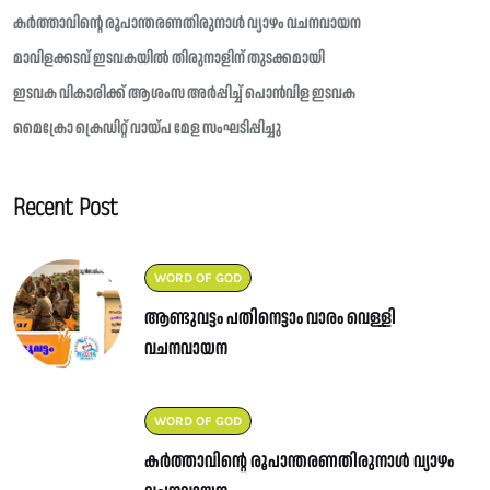
കർത്താവിന്റെ രൂപാന്തരണതിരുനാൾ വ്യാഴം വചനവായന
മാവിളക്കടവ് ഇടവകയിൽ തിരുനാളിന് തുടക്കമായി
ഇടവക വികാരിക്ക് ആശംസ അർപ്പിച്ച് പൊൻവിള ഇടവക
മൈക്രോ ക്രെഡിറ്റ് വായ്പ മേള സംഘടിപ്പിച്ചു
Recent Post
WORD OF GOD
ആണ്ടുവട്ടം പതിനെട്ടാം വാരം വെള്ളി
വചനവായന
WORD OF GOD
കർത്താവിന്റെ രൂപാന്തരണതിരുനാൾ വ്യാഴം