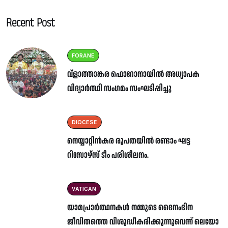
Recent Post
FORANE
വ്ളാത്താങ്കര ഫൊറോനായിൽ അധ്യാപക
വിദ്യാർത്ഥി സംഗമം സംഘടിപ്പിച്ചു
DIOCESE
നെയ്യാറ്റിൻകര രൂപതയിൽ രണ്ടാം ഘട്ട
റിസോഴ്സ് ടീം പരിശീലനം.
VATICAN
യാമപ്രാർത്ഥനകൾ നമ്മുടെ ദൈനംദിന
ജീവിതത്തെ വിശുദ്ധീകരിക്കുന്നുവെന്ന് ലെയോ