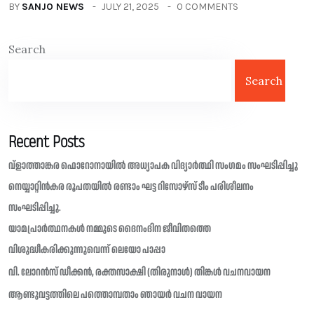
BY
SANJO NEWS
JULY 21, 2025
0 COMMENTS
Search
Search
Recent Posts
വ്ളാത്താങ്കര ഫൊറോനായിൽ അധ്യാപക വിദ്യാർത്ഥി സംഗമം സംഘടിപ്പിച്ചു
നെയ്യാറ്റിൻകര രൂപതയിൽ രണ്ടാം ഘട്ട റിസോഴ്സ് ടീം പരിശീലനം
സംഘടിപ്പിച്ചു.
യാമപ്രാർത്ഥനകൾ നമ്മുടെ ദൈനംദിന ജീവിതത്തെ
വിശുദ്ധീകരിക്കുന്നുവെന്ന് ലെയോ പാപ്പാ
വി. ലോറൻസ് ഡീക്കൻ, രക്തസാക്ഷി (തിരുനാൾ) തിങ്കൾ വചനവായന
ആണ്ടുവട്ടത്തിലെ പത്തൊമ്പതാം ഞായർ വചന വായന