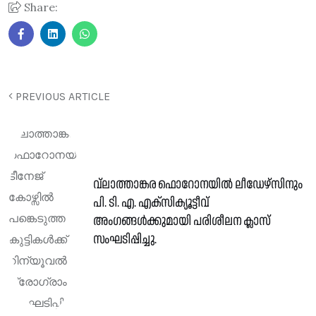
Share:
PREVIOUS ARTICLE
വ്ലാത്താങ്കര ഫൊറോനയിൽ ലീഡേഴ്‌സിനും
പി. ടി. എ. എക്സിക്യൂട്ടീവ്
അംഗങ്ങൾക്കുമായി പരിശീലന ക്ലാസ്
സംഘടിപ്പിച്ചു.