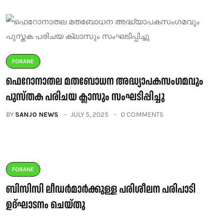
FORANE
ഫെറോനാതല മതബോധന അദ്ധ്യാപകസംഗമവും
പുസ്തക പരിചയ ക്ലാസും സംഘടിപ്പിച്ചു
BY
SANJO NEWS
JULY 5, 2025
0 COMMENTS
FORANE
ബിസിസി ലീഡർമാർക്കുള്ള പരിശീലന പരിപാടി
ഉദ്ഘാടനം ചെയ്തു