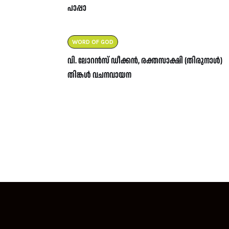
പാപ്പാ
WORD OF GOD
വി. ലോറൻസ് ഡീക്കൻ, രക്തസാക്ഷി (തിരുനാൾ)
തിങ്കൾ വചനവായന