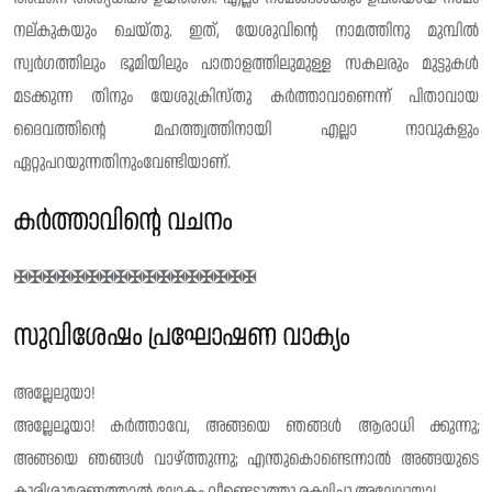
നല്കുകയും ചെയ്തു‌. ഇത്, യേശുവിൻ്റെ നാമത്തിനു മുമ്പിൽ
സ്വർഗത്തിലും ഭൂമിയിലും പാതാളത്തിലുമുള്ള സകലരും മുട്ടുകൾ
മടക്കുന്ന തിനും യേശുക്രിസ്‌തു കർത്താവാണെന്ന് പിതാവായ
ദൈവത്തിന്റെ മഹത്ത്വത്തിനായി എല്ലാ നാവുകളും
ഏറ്റുപറയുന്നതിനുംവേണ്ടിയാണ്.
കർത്താവിൻ്റെ വചനം
✠✠✠✠✠✠✠✠✠✠✠✠✠✠✠✠✠
സുവിശേഷം പ്രഘോഷണ വാക്യം
അല്ലേലുയാ!
അല്ലേലൂയാ! കർത്താവേ, അങ്ങയെ ഞങ്ങൾ ആരാധി ക്കുന്നു;
അങ്ങയെ ഞങ്ങൾ വാഴ്ത്തുന്നു; എന്തുകൊണ്ടെന്നാൽ അങ്ങയുടെ