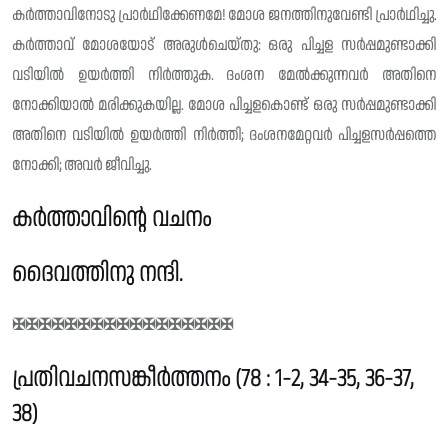
കർത്താവിനോടു പ്രാർഥിക്കേണമേ! മോശ ജനത്തിനുവേണ്ടി പ്രാർഥിച്ചു.
കർത്താവ് മോശയോട് അരുൾചെയ്‌തു: ഒരു പിച്ചള സർപ്പമുണ്ടാക്കി
വടിയിൽ ഉയർത്തി നിർത്തുക. ദംശന മേൽക്കുന്നവർ അതിനെ
നോക്കിയാൽ മരിക്കുകയില്ല. മോശ പിച്ചളകൊണ്ട് ഒരു സർപ്പമുണ്ടാക്കി
അതിനെ വടിയിൽ ഉയർത്തി നിർത്തി; ദംശനമേറ്റവർ പിച്ചളസർപ്പത്തെ
നോക്കി; അവർ ജീവിച്ചു.
കർത്താവിൻ്റെ വചനം
ദൈവത്തിനു നന്ദി.
✠✠✠✠✠✠✠✠✠✠✠✠✠✠✠✠✠
പ്രതിവചനസങ്കീർത്തനം (78 : 1-2, 34-35, 36-37,
38)