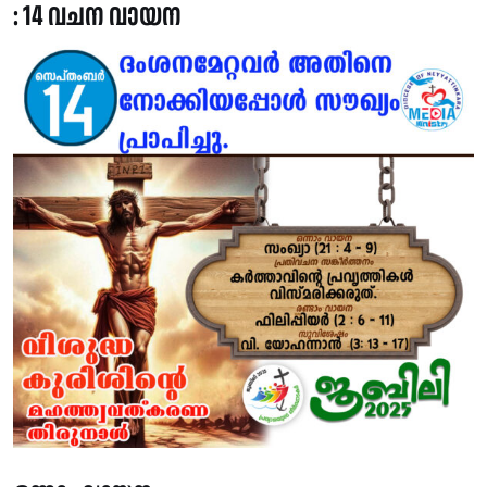
: 14 വചന വായന