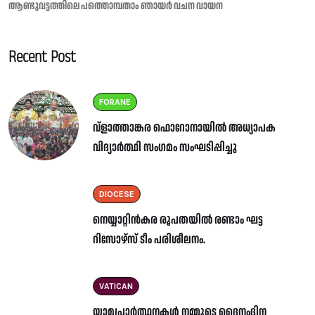
ആണ്ടുവട്ടത്തിലെ പത്തൊമ്പതാം ഞായർ വചന വായന
Recent Post
FORANE
വ്ളാത്താങ്കര ഫൊറോനായിൽ അധ്യാപക
വിദ്യാർത്ഥി സംഗമം സംഘടിപ്പിച്ചു
DIOCESE
നെയ്യാറ്റിൻകര രൂപതയിൽ രണ്ടാം ഘട്ട
റിസോഴ്സ് ടീം പരിശീലനം.
VATICAN
യാമപ്രാർത്ഥനകൾ നമ്മുടെ ദൈനംദിന