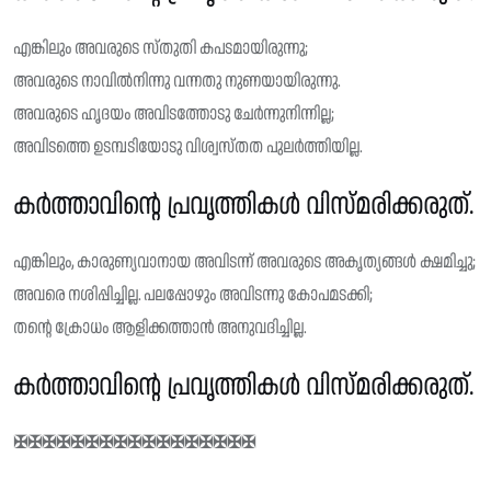
എങ്കിലും അവരുടെ സ്‌തുതി കപടമായിരുന്നു;
അവരുടെ നാവിൽനിന്നു വന്നതു നുണയായിരുന്നു.
അവരുടെ ഹൃദയം അവിടത്തോടു ചേർന്നുനിന്നില്ല;
അവിടത്തെ ഉടമ്പടിയോടു വിശ്വസ്‌തത പുലർത്തിയില്ല.
കർത്താവിന്റെ പ്രവൃത്തികൾ വിസ്‌മരിക്കരുത്.
എങ്കിലും, കാരുണ്യവാനായ അവിടന്ന് അവരുടെ അകൃത്യങ്ങൾ ക്ഷമിച്ചു;
അവരെ നശിപ്പിച്ചില്ല. പലപ്പോഴും അവിടന്നു കോപമടക്കി;
തന്റെ ക്രോധം ആളിക്കത്താൻ അനുവദിച്ചില്ല.
കർത്താവിന്റെ പ്രവൃത്തികൾ വിസ്‌മരിക്കരുത്.
✠✠✠✠✠✠✠✠✠✠✠✠✠✠✠✠✠