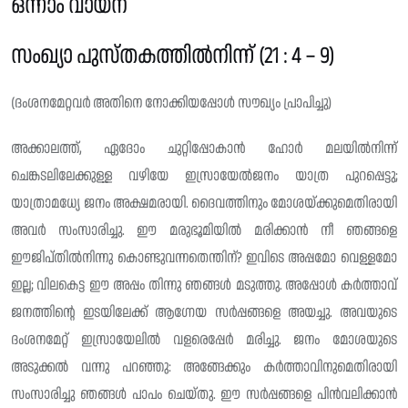
ഒന്നാം വായന
സംഖ്യാ പുസ്തകത്തിൽനിന്ന് (21 : 4 – 9)
(ദംശനമേറ്റവർ അതിനെ നോക്കിയപ്പോൾ സൗഖ്യം പ്രാപിച്ചു)
അക്കാലത്ത്, ഏദോം ചുറ്റിപ്പോകാൻ ഹോർ മലയിൽനിന്ന്
ചെങ്കടലിലേക്കുള്ള വഴിയേ ഇസ്രായേൽജനം യാത്ര പുറപ്പെട്ടു;
യാത്രാമധ്യേ ജനം അക്ഷമരായി. ദൈവത്തിനും മോശയ്ക്കുമെതിരായി
അവർ സംസാരിച്ചു. ഈ മരുഭൂമിയിൽ മരിക്കാൻ നീ ഞങ്ങളെ
ഈജിപ്തിൽനിന്നു കൊണ്ടുവന്നതെന്തിന്? ഇവിടെ അപ്പമോ വെള്ളമോ
ഇല്ല; വിലകെട്ട ഈ അപ്പം തിന്നു ഞങ്ങൾ മടുത്തു. അപ്പോൾ കർത്താവ്
ജനത്തിന്റെ ഇടയിലേക്ക് ആഗ്നേയ സർപ്പങ്ങളെ അയച്ചു. അവയുടെ
ദംശനമേറ്റ് ഇസ്രായേലിൽ വളരെപ്പേർ മരിച്ചു. ജനം മോശയുടെ
അടുക്കൽ വന്നു പറഞ്ഞു: അങ്ങേക്കും കർത്താവിനുമെതിരായി
സംസാരിച്ചു ഞങ്ങൾ പാപം ചെയ്തു‌. ഈ സർപ്പങ്ങളെ പിൻവലിക്കാൻ