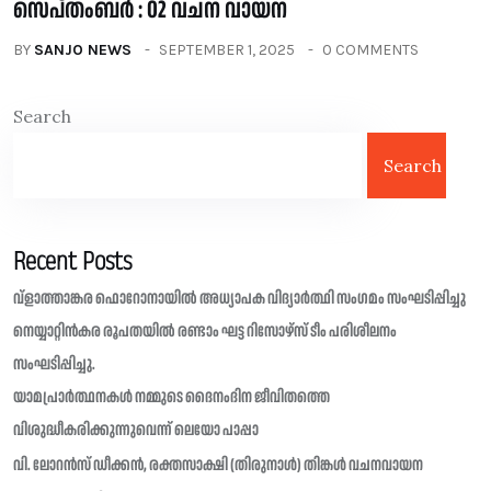
സെപ്തംബർ : 02 വചന വായന
BY
SANJO NEWS
SEPTEMBER 1, 2025
0 COMMENTS
Search
Search
Recent Posts
വ്ളാത്താങ്കര ഫൊറോനായിൽ അധ്യാപക വിദ്യാർത്ഥി സംഗമം സംഘടിപ്പിച്ചു
നെയ്യാറ്റിൻകര രൂപതയിൽ രണ്ടാം ഘട്ട റിസോഴ്സ് ടീം പരിശീലനം
സംഘടിപ്പിച്ചു.
യാമപ്രാർത്ഥനകൾ നമ്മുടെ ദൈനംദിന ജീവിതത്തെ
വിശുദ്ധീകരിക്കുന്നുവെന്ന് ലെയോ പാപ്പാ
വി. ലോറൻസ് ഡീക്കൻ, രക്തസാക്ഷി (തിരുനാൾ) തിങ്കൾ വചനവായന