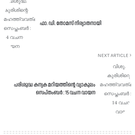
ഫാ. ഡി. തോമസ് നിര്യാതനായി
NEXT ARTICLE
പരിശുദ്ധ കന്യക മറിയത്തിന്റെ വ്യാകുലം
സെപ്തംബർ : 15 വചന വായന