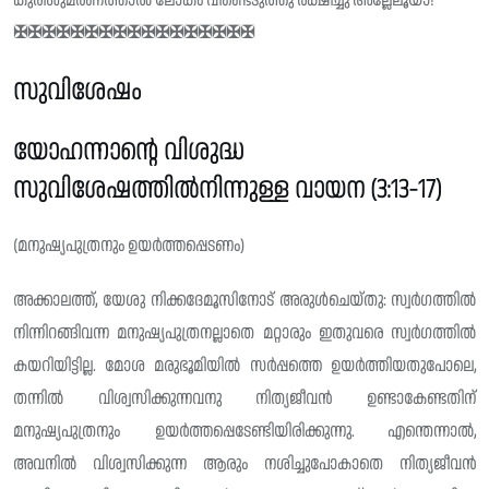
കുരിശുമരണത്താൽ ലോകം വീണ്ടെടുത്തു രക്ഷിച്ചു അല്ലേലൂയാ!
✠✠✠✠✠✠✠✠✠✠✠✠✠✠✠✠✠
സുവിശേഷം
യോഹന്നാന്റെ വിശുദ്ധ
സുവിശേഷത്തിൽനിന്നുള്ള വായന (3:13-17)
(മനുഷ്യപുത്രനും ഉയർത്തപ്പെടണം)
അക്കാലത്ത്, യേശു നിക്കദേമൂസിനോട് അരുൾചെയ്തു: സ്വർഗത്തിൽ
നിന്നിറങ്ങിവന്ന മനുഷ്യപുത്രനല്ലാതെ മറ്റാരും ഇതുവരെ സ്വർഗത്തിൽ
കയറിയിട്ടില്ല. മോശ മരുഭൂമിയിൽ സർപ്പത്തെ ഉയർത്തിയതുപോലെ,
തന്നിൽ വിശ്വസിക്കുന്നവനു നിത്യജീവൻ ഉണ്ടാകേണ്ടതിന്
മനുഷ്യപുത്രനും ഉയർത്തപ്പെടേണ്ടിയിരിക്കുന്നു. എന്തെന്നാൽ,
അവനിൽ വിശ്വസിക്കുന്ന ആരും നശിച്ചുപോകാതെ നിത്യജീവൻ