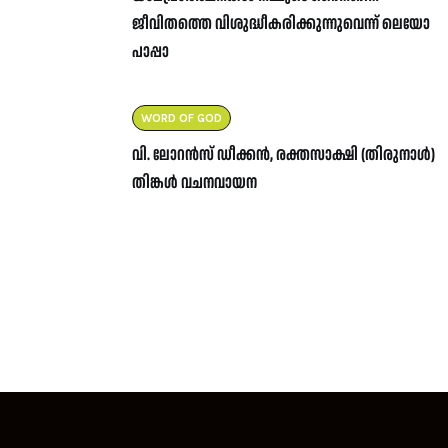
ജീവിതത്തെ വിശുദ്ധീകരിക്കുന്നുവെന്ന് ലെയോ
പാപ്പാ
WORD OF GOD
വി. ലോറൻസ് ഡീക്കൻ, രക്തസാക്ഷി (തിരുനാൾ)
തിങ്കൾ വചനവായന