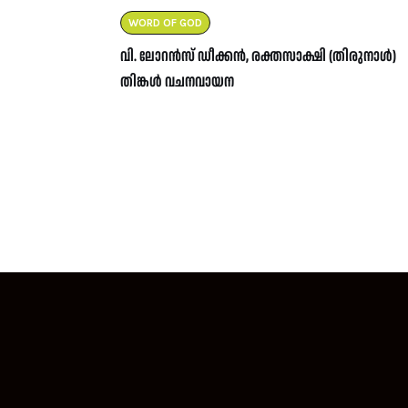
WORD OF GOD
വി. ലോറൻസ് ഡീക്കൻ, രക്തസാക്ഷി (തിരുനാൾ)
തിങ്കൾ വചനവായന