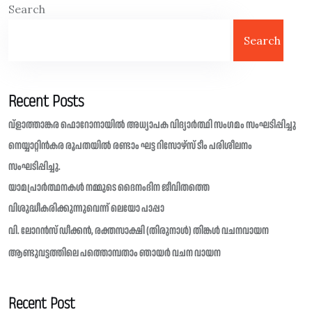
Search
Search
Recent Posts
വ്ളാത്താങ്കര ഫൊറോനായിൽ അധ്യാപക വിദ്യാർത്ഥി സംഗമം സംഘടിപ്പിച്ചു
നെയ്യാറ്റിൻകര രൂപതയിൽ രണ്ടാം ഘട്ട റിസോഴ്സ് ടീം പരിശീലനം
സംഘടിപ്പിച്ചു.
യാമപ്രാർത്ഥനകൾ നമ്മുടെ ദൈനംദിന ജീവിതത്തെ
വിശുദ്ധീകരിക്കുന്നുവെന്ന് ലെയോ പാപ്പാ
വി. ലോറൻസ് ഡീക്കൻ, രക്തസാക്ഷി (തിരുനാൾ) തിങ്കൾ വചനവായന
ആണ്ടുവട്ടത്തിലെ പത്തൊമ്പതാം ഞായർ വചന വായന
Recent Post