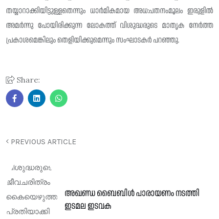
തയ്യാറാക്കിയിട്ടുള്ളതെന്നും ധാർമികമായ അധ:പതനംമൂലം ഇരുളിൽ
അമർന്നു പോയിരിക്കുന്ന ലോകത്ത് വിശുദ്ധരുടെ മാതൃക നേർത്ത
പ്രകാശമെങ്കിലും തെളിയിക്കുമെന്നും സംഘാടകർ പറഞ്ഞു.
Share:
PREVIOUS ARTICLE
അഖണ്ഡ ബൈബിൾ പാരായണം നടത്തി
ഇടമല ഇടവക