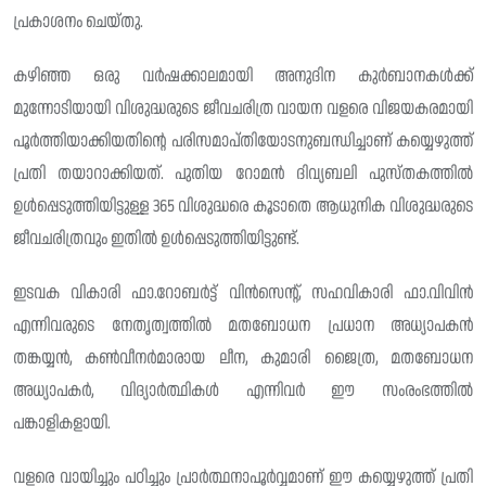
പ്രകാശനം ചെയ്തു.
കഴിഞ്ഞ ഒരു വർഷക്കാലമായി അനുദിന കുർബാനകൾക്ക്
മുന്നോടിയായി വിശുദ്ധരുടെ ജീവചരിത്ര വായന വളരെ വിജയകരമായി
പൂർത്തിയാക്കിയതിന്റെ പരിസമാപ്തിയോടനുബന്ധിച്ചാണ് കയ്യെഴുത്ത്
പ്രതി തയാറാക്കിയത്. പുതിയ റോമൻ ദിവ്യബലി പുസ്തകത്തിൽ
ഉൾപ്പെടുത്തിയിട്ടുള്ള 365 വിശുദ്ധരെ കൂടാതെ ആധുനിക വിശുദ്ധരുടെ
ജീവചരിത്രവും ഇതിൽ ഉൾപ്പെടുത്തിയിട്ടുണ്ട്.
ഇടവക വികാരി ഫാ.റോബർട്ട് വിൻസെന്റ്, സഹവികാരി ഫാ.വിവിൻ
എന്നിവരുടെ നേതൃത്വത്തിൽ മതബോധന പ്രധാന അധ്യാപകൻ
തങ്കയ്യൻ, കൺവീനർമാരായ ലീന, കുമാരി ജൈത്ര, മതബോധന
അധ്യാപകർ, വിദ്യാർത്ഥികൾ എന്നിവർ ഈ സംരംഭത്തിൽ
പങ്കാളികളായി.
വളരെ വായിച്ചും പഠിച്ചും പ്രാർത്ഥനാപൂർവ്വമാണ് ഈ കയ്യെഴുത്ത് പ്രതി