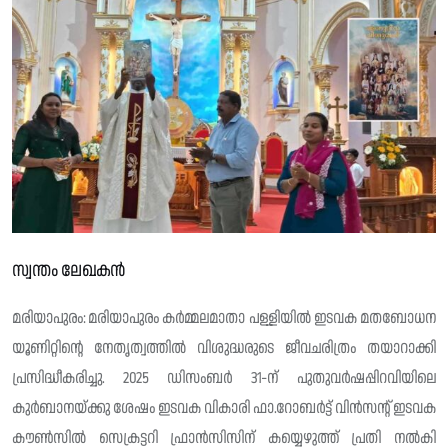
സ്വന്തം ലേഖകൻ
മരിയാപുരം: മരിയാപുരം കർമ്മലമാതാ പള്ളിയിൽ ഇടവക മതബോധന
യൂണിറ്റിന്റെ നേതൃത്വത്തിൽ വിശുദ്ധരുടെ ജീവചരിത്രം തയാറാക്കി
പ്രസിദ്ധീകരിച്ചു. 2025 ഡിസംബർ 31-ന് പുതുവർഷപ്പിറവിയിലെ
കുർബാനയ്ക്കു ശേഷം ഇടവക വികാരി ഫാ.റോബർട്ട് വിൻസന്റ് ഇടവക
കൗൺസിൽ സെക്രട്ടറി ഫ്രാൻസിസിന് കയ്യെഴുത്ത് പ്രതി നൽകി