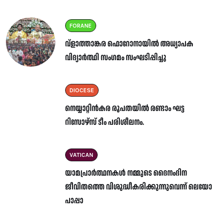
FORANE
വ്ളാത്താങ്കര ഫൊറോനായിൽ അധ്യാപക
വിദ്യാർത്ഥി സംഗമം സംഘടിപ്പിച്ചു
DIOCESE
നെയ്യാറ്റിൻകര രൂപതയിൽ രണ്ടാം ഘട്ട
റിസോഴ്സ് ടീം പരിശീലനം.
VATICAN
യാമപ്രാർത്ഥനകൾ നമ്മുടെ ദൈനംദിന
ജീവിതത്തെ വിശുദ്ധീകരിക്കുന്നുവെന്ന് ലെയോ
പാപ്പാ