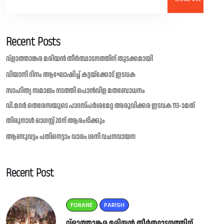
Recent Posts
വ്ളാത്താങ്കര മരിയൻ തീർത്ഥാടനത്തിന് തുടക്കമായി
വിയാനി ദിനം ആഘോഷിച്ച് കട്ടയ്ക്കോട് ഇടവക
സാഹിത്യ സമാജം നടത്തി പൊൻവിള മതബോധനം
വി.മദർ തെരേസയുടെ പാദസ്പർശമേറ്റ അരുവിക്കര ഇടവക 113-ാമത്
തിരുനാൾ ഓഗസ്റ്റ് 20ന് ആരംഭിക്കും
ആണ്ടുവട്ടം പതിനെട്ടാം വാരം ശനി വചനവായന
Recent Post
FORANE
PARISH
വ്ളാത്താങ്കര മരിയൻ തീർത്ഥാടനത്തിന്