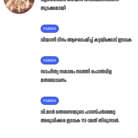
തുടക്കമായി
PARISH
വിയാനി ദിനം ആഘോഷിച്ച് കട്ടയ്ക്കോട് ഇടവക
PARISH
സാഹിത്യ സമാജം നടത്തി പൊൻവിള
മതബോധനം
PARISH
വി.മദർ തെരേസയുടെ പാദസ്പർശമേറ്റ
അരുവിക്കര ഇടവക 113-ാമത് തിരുനാൾ.