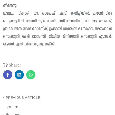
തീർത്തു.
ഇടവക വികാരി ഫാ. രാജേഷ് എസ്. കുറിച്ചിയിൽ, കൗൺസിൽ
സെക്ക്രട്ടറി പി. ബെന്നി കുമാർ, ബിസിസി കോഡിനേറ്റർ പി.ജെ. ജപരാജ്,
ബ്രദർ അൻ മോദ് ഡെമനിക്, ഉപദേശി ജഡ്സൻ മനോഹർ, അജപാലന
സെക്ക്രട്ടറി മേരി വാസന്തി, മീഡിയ മിനിസ്ട്രറി സെക്കട്ടറി എ.ആർ.
ജോസ് എന്നിവർ നേതൃത്വം നല്കി.
Share:
PREVIOUS ARTICLE