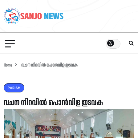
Home
വചന നിറവിൽ പൊൻവിള ഇടവക
PARISH
വചന നിറവിൽ പൊൻവിള ഇടവക