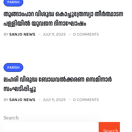
PARISH
തൂങ്ങാoപാറ വിശുദ്ധ കൊച്ചുത്രേസ്യാ തീർത്ഥാടന
പള്ളിയിൽ യുവജന ദിനാഘോഷം
BY
SANJO NEWS
JULY 11, 2025
0 COMMENTS
PARISH
ലഹരി വിരുദ്ധ ബോധവൽക്കരണ സെമിനാർ
സംഘടിപ്പിച്ചു
BY
SANJO NEWS
JULY 11, 2025
0 COMMENTS
Search
Search