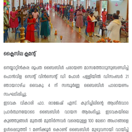
ക്ലൈസില ക്ലമന്റ്
നെയ്യാറ്റിൻകര: രൂപത ബൈബിൾ പരായണ മാസത്തോടുനുബണ്ഡിച്ച്
പൊൻവിള സെന്റ് വിൻസെന്റ് ഡി പോൾ പള്ളിയിൽ ഡിസംബർ 21
ഞായറാഴ്ച വൈകു. 4 ന് സമ്പൂർണ്ണ ബൈബിൾ പാരായണം
സംഘടിപ്പിച്ചു.
ഇടവക വികാരി ഫാ. രാജേഷ് എസ്. കുറിച്ചിലിന്റെ ആശീർവാദ
പ്രാർത്ഥനയോടെ ബൈബിൾ വായന ആരംഭിച്ചു. ഇടവകയിലെ
കുഞ്ഞുങ്ങൾ മുതൽ മുതിർന്നവർ വരെയുള്ള 100 ലേറെ അംഗങ്ങളെ
ഉൾപ്പെടുത്തി 1 മണിക്കൂർ കൊണ്ട് ബൈബിൾ മുഴുവനായി വായിച്ച്