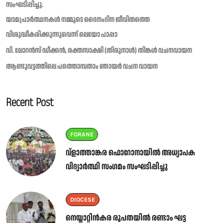
സംഘടിപ്പിച്ചു.
യാമപ്രാർത്ഥനകൾ നമ്മുടെ ദൈനംദിന ജീവിതത്തെ
വിശുദ്ധീകരിക്കുന്നുവെന്ന് ലെയോ പാപ്പാ
വി. ലോറൻസ് ഡീക്കൻ, രക്തസാക്ഷി (തിരുനാൾ) തിങ്കൾ വചനവായന
ആണ്ടുവട്ടത്തിലെ പത്തൊമ്പതാം ഞായർ വചന വായന
Recent Post
FORANE
വ്ളാത്താങ്കര ഫൊറോനായിൽ അധ്യാപക
വിദ്യാർത്ഥി സംഗമം സംഘടിപ്പിച്ചു
DIOCESE
നെയ്യാറ്റിൻകര രൂപതയിൽ രണ്ടാം ഘട്ട