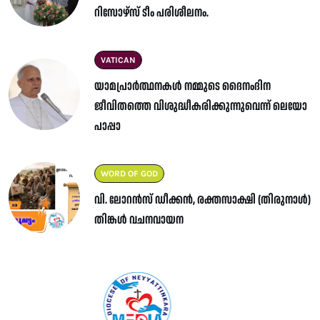
റിസോഴ്സ് ടീം പരിശീലനം.
VATICAN
യാമപ്രാർത്ഥനകൾ നമ്മുടെ ദൈനംദിന
ജീവിതത്തെ വിശുദ്ധീകരിക്കുന്നുവെന്ന് ലെയോ
പാപ്പാ
WORD OF GOD
വി. ലോറൻസ് ഡീക്കൻ, രക്തസാക്ഷി (തിരുനാൾ)
തിങ്കൾ വചനവായന