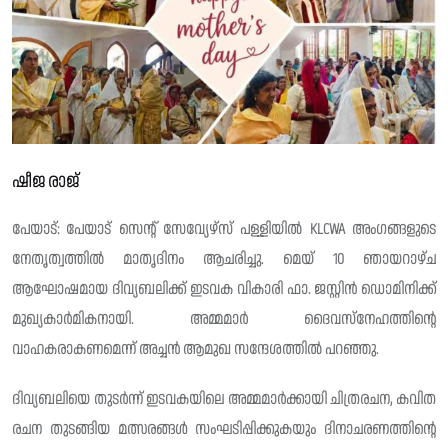
ഷീജ രാജ്
പേയാട്: പേയാട് സെന്റ് സേവ്യേഴ്‌സ് പള്ളിയിൽ KLCWA അംഗങ്ങളുടെ
നേതൃത്വത്തിൽ മാതൃദിനം ആചരിച്ചു. മെയ് 10 ഞായറാഴ്ച
ആഘോഷമായ ദിവ്യബലിക്ക് ഇടവക വികാരി ഫാ. ജസ്റ്റിൻ ഡൊമിനിക്ക്‌
മുഖ്യകാർമികനായി. അമ്മമാർ ദൈവസ്നേഹത്തിന്റെ
വാഹകരാകണമെന്ന് അച്ചൻ ആമുഖ സന്ദേശത്തിൽ പറഞ്ഞു.
ദിവ്യബലിയെ തുടർന്ന് ഇടവകയിലെ അമ്മമാർക്കായി ചിത്രരചന, കവിത
രചന തുടങ്ങിയ മത്സരങ്ങൾ സംഘടിപ്പിക്കുകയും ദിനാചരണത്തിന്റെ