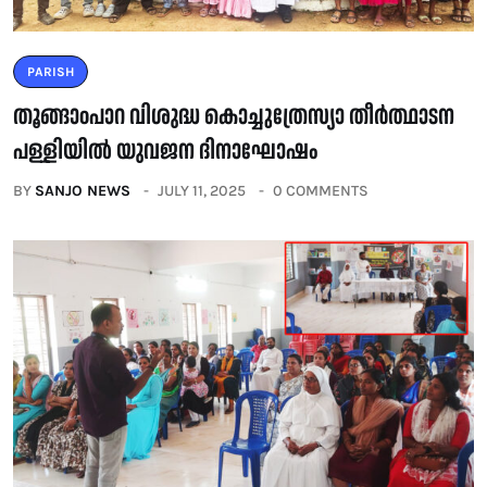
PARISH
തൂങ്ങാoപാറ വിശുദ്ധ കൊച്ചുത്രേസ്യാ തീർത്ഥാടന
പള്ളിയിൽ യുവജന ദിനാഘോഷം
BY
SANJO NEWS
JULY 11, 2025
0 COMMENTS