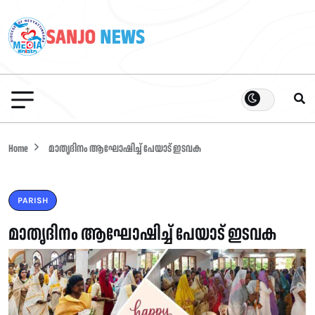
Home
മാതൃദിനം ആഘോഷിച്ച് പേയാട് ഇടവക
PARISH
മാതൃദിനം ആഘോഷിച്ച് പേയാട് ഇടവക