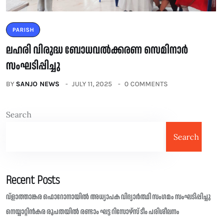
PARISH
ലഹരി വിരുദ്ധ ബോധവൽക്കരണ സെമിനാർ
സംഘടിപ്പിച്ചു
BY
SANJO NEWS
JULY 11, 2025
0 COMMENTS
Search
Search
Recent Posts
വ്ളാത്താങ്കര ഫൊറോനായിൽ അധ്യാപക വിദ്യാർത്ഥി സംഗമം സംഘടിപ്പിച്ചു
നെയ്യാറ്റിൻകര രൂപതയിൽ രണ്ടാം ഘട്ട റിസോഴ്സ് ടീം പരിശീലനം