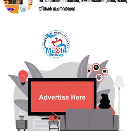
വി. ലോറൻസ് ഡീക്കൻ, രക്തസാക്ഷി (തിരുനാൾ)
തിങ്കൾ വചനവായന