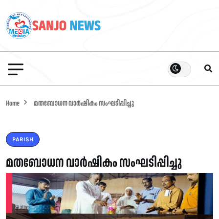
Home
മതബോധന വാർഷികം സംഘടിപ്പിച്ചു
PARISH
മതബോധന വാർഷികം സംഘടിപ്പിച്ചു