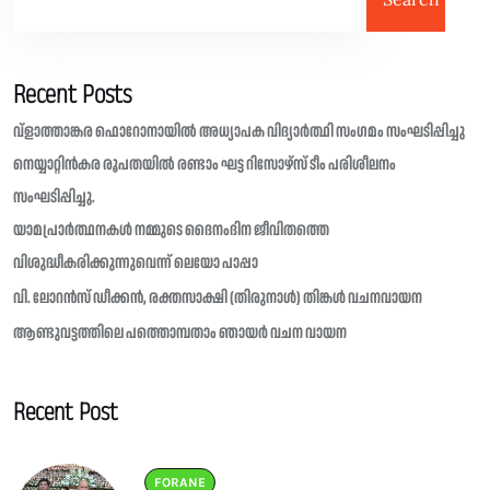
Recent Posts
വ്ളാത്താങ്കര ഫൊറോനായിൽ അധ്യാപക വിദ്യാർത്ഥി സംഗമം സംഘടിപ്പിച്ചു
നെയ്യാറ്റിൻകര രൂപതയിൽ രണ്ടാം ഘട്ട റിസോഴ്സ് ടീം പരിശീലനം
സംഘടിപ്പിച്ചു.
യാമപ്രാർത്ഥനകൾ നമ്മുടെ ദൈനംദിന ജീവിതത്തെ
വിശുദ്ധീകരിക്കുന്നുവെന്ന് ലെയോ പാപ്പാ
വി. ലോറൻസ് ഡീക്കൻ, രക്തസാക്ഷി (തിരുനാൾ) തിങ്കൾ വചനവായന
ആണ്ടുവട്ടത്തിലെ പത്തൊമ്പതാം ഞായർ വചന വായന
Recent Post
FORANE