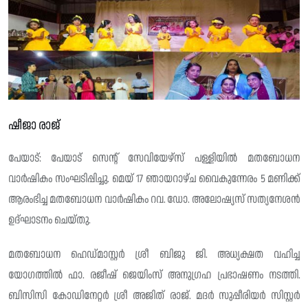
ഷീജാ രാജ്
പേയാട്: പേയാട് സെന്റ് സേവിയേഴ്സ് പള്ളിയിൽ മതബോധന
വാർഷികം സംഘടിപ്പിച്ചു. മെയ് 17 ഞായറാഴ്ച വൈകുന്നേരം 5 മണിക്ക്
ആരംഭിച്ച മതബോധന വാർഷികം റവ. ഡോ. അലോഷ്യസ് സത്യനേശൻ
ഉദ്ഘാടനം ചെയ്തു.
മതബോധന ഹെഡ്മാസ്റ്റർ ശ്രീ ബിജു ജി. അധ്യക്ഷത വഹിച്ച
യോഗത്തിൽ ഫാ. രജീഷ് ജെയിംസ് അനുഗ്രഹ പ്രഭാഷണം നടത്തി.
ബിസിസി കോഡിനേറ്റർ ശ്രീ അജിത് രാജ്. മദർ സുപ്പീരിയർ സിസ്റ്റർ