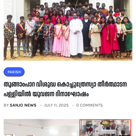
PARISH
തൂങ്ങാoപാറ വിശുദ്ധ കൊച്ചുത്രേസ്യാ തീർത്ഥാടന
പള്ളിയിൽ യുവജന ദിനാഘോഷം
BY
SANJO NEWS
JULY 11, 2025
0 COMMENTS