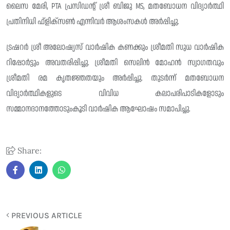
ലൈസ മേരി, PTA പ്രസിഡന്റ്‌ ശ്രീ ബിജു MS, മതബോധന വിദ്യാർത്ഥി
പ്രതിനിധി ഫ്ളിക്സൺ എന്നിവർ ആശംസകൾ അർപ്പിച്ചു.
ട്രഷറർ ശ്രീ അലോഷ്യസ് വാർഷിക കണക്കും ശ്രീമതി സുധ വാർഷിക
റിപ്പോർട്ടും അവതരിപ്പിച്ചു. ശ്രീമതി സെലിൻ മോഹൻ സ്വാഗതവും
ശ്രീമതി രമ കൃതജ്ഞതയും അർപ്പിച്ചു. തുടർന്ന് മതബോധന
വിദ്യാർത്ഥികളുടെ വിവിധ കലാപരിപാടികളോടും
സമ്മാനദാനത്തോടുംകൂടി വാർഷിക ആഘോഷം സമാപിച്ചു.
Share:
PREVIOUS ARTICLE