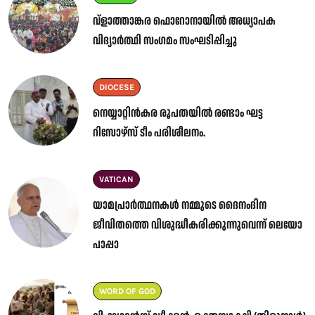
വ്ളാത്താങ്കര ഫൊറോനായിൽ അധ്യാപക
വിദ്യാർത്ഥി സംഗമം സംഘടിപ്പിച്ചു
DIOCESE
നെയ്യാറ്റിൻകര രൂപതയിൽ രണ്ടാം ഘട്ട
റിസോഴ്സ് ടീം പരിശീലനം.
VATICAN
യാമപ്രാർത്ഥനകൾ നമ്മുടെ ദൈനംദിന
ജീവിതത്തെ വിശുദ്ധീകരിക്കുന്നുവെന്ന് ലെയോ
പാപ്പാ
WORD OF GOD