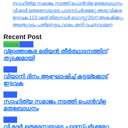
സാഹിത്യ സമാജം നടത്തി പൊൻവിള മതബോധനം
വി.മദർ തെരേസയുടെ പാദസ്പർശമേറ്റ അരുവിക്കര
ഇടവക 113-ാമത് തിരുനാൾ ഓഗസ്റ്റ് 20ന് ആരംഭിക്കും
ആണ്ടുവട്ടം പതിനെട്ടാം വാരം ശനി വചനവായന
Recent Post
Forane
Parish
വ്ളാത്താങ്കര മരിയൻ തീർത്ഥാടനത്തിന്
തുടക്കമായി
Parish
വിയാനി ദിനം ആഘോഷിച്ച് കട്ടയ്ക്കോട്
ഇടവക
Parish
സാഹിത്യ സമാജം നടത്തി പൊൻവിള
മതബോധനം
Parish
വി.മദർ തെരേസയുടെ പാദസ്പർശമേറ്റ