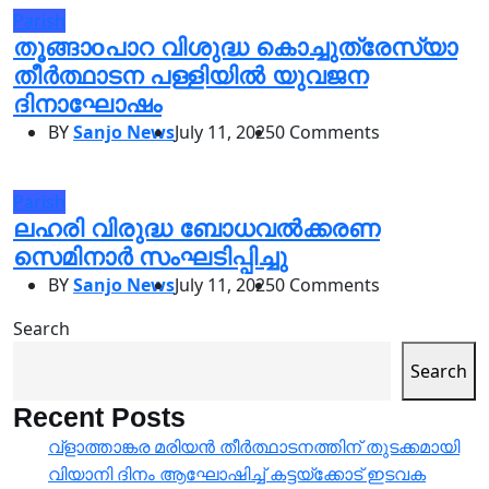
Parish
തൂങ്ങാoപാറ വിശുദ്ധ കൊച്ചുത്രേസ്യാ
തീർത്ഥാടന പള്ളിയിൽ യുവജന
ദിനാഘോഷം
BY
Sanjo News
July 11, 2025
0 Comments
Parish
ലഹരി വിരുദ്ധ ബോധവൽക്കരണ
സെമിനാർ സംഘടിപ്പിച്ചു
BY
Sanjo News
July 11, 2025
0 Comments
Search
Search
Recent Posts
വ്ളാത്താങ്കര മരിയൻ തീർത്ഥാടനത്തിന് തുടക്കമായി
വിയാനി ദിനം ആഘോഷിച്ച് കട്ടയ്ക്കോട് ഇടവക