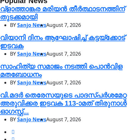
Popular News
വ്ളാത്താങ്കര മരിയൻ തീർത്ഥാടനത്തിന്
തുടക്കമായി
BY
Sanjo News
August 7, 2026
വിയാനി ദിനം ആഘോഷിച്ച് കട്ടയ്ക്കോട്
ഇടവക
BY
Sanjo News
August 7, 2026
സാഹിത്യ സമാജം നടത്തി പൊൻവിള
മതബോധനം
BY
Sanjo News
August 7, 2026
വി.മദർ തെരേസയുടെ പാദസ്പർശമേറ്റ
അരുവിക്കര ഇടവക 113-ാമത് തിരുനാൾ
ഓഗസ്റ്റ്...
BY
Sanjo News
August 7, 2026