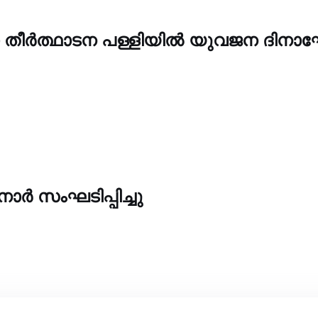
യാ തീർത്ഥാടന പള്ളിയിൽ യുവജന ദിന
 സംഘടിപ്പിച്ചു