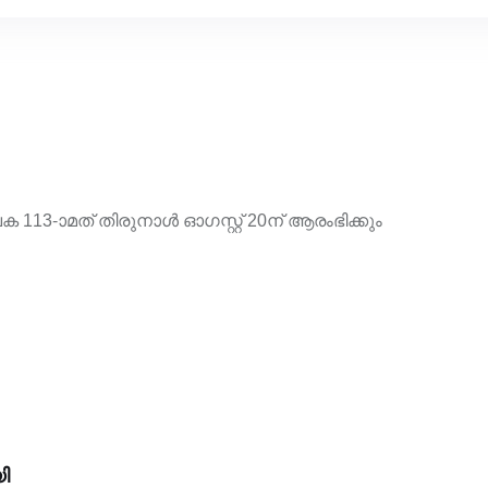
13-ാമത് തിരുനാൾ ഓഗസ്റ്റ് 20ന് ആരംഭിക്കും
ി