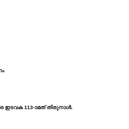
നം
ര ഇടവക 113-ാമത് തിരുനാൾ.