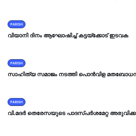
PARISH
വിയാനി ദിനം ആഘോഷിച്ച് കട്ടയ്ക്കോട് ഇടവക
PARISH
സാഹിത്യ സമാജം നടത്തി പൊൻവിള മതബോധ
PARISH
വി.മദർ തെരേസയുടെ പാദസ്പർശമേറ്റ അരുവിക്ക