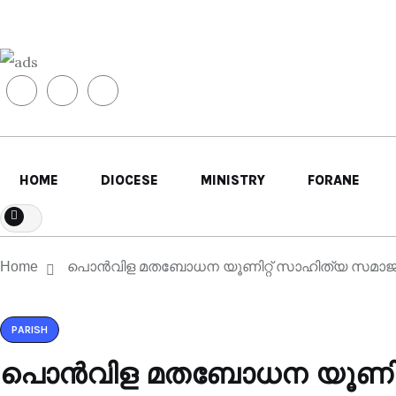
HOME
DIOCESE
MINISTRY
FORANE
Home
പൊൻവിള മതബോധന യൂണിറ്റ് സാഹിത്യ സമാജം സ
PARISH
പൊൻവിള മതബോധന യൂണിറ്റ്