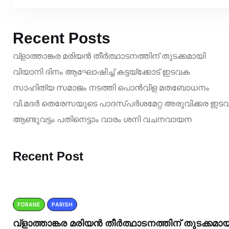
Recent Posts
വ്ളാത്താങ്കര മരിയൻ തീർത്ഥാടനത്തിന് തുടക്കമായി
വിയാനി ദിനം ആഘോഷിച്ച് കട്ടയ്ക്കോട് ഇടവക
സാഹിത്യ സമാജം നടത്തി പൊൻവിള മതബോധനം
വി.മദർ തെരേസയുടെ പാദസ്പർശമേറ്റ അരുവിക്കര ഇടവക 1
ആണ്ടുവട്ടം പതിനെട്ടാം വാരം ശനി വചനവായന
Recent Post
FORANE
PARISH
വ്ളാത്താങ്കര മരിയൻ തീർത്ഥാടനത്തിന് തുടക്കമായ