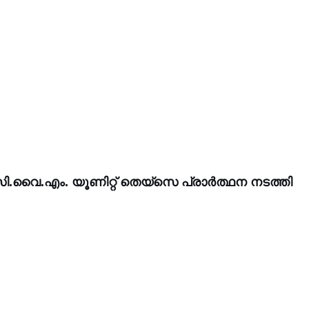
സി.വൈ.എം. യൂണിറ്റ് തെയ്സെ പ്രാർത്ഥന നടത്തി