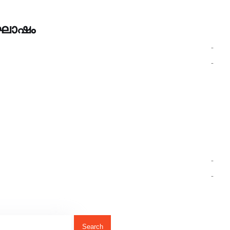
ാഘോഷം
Search