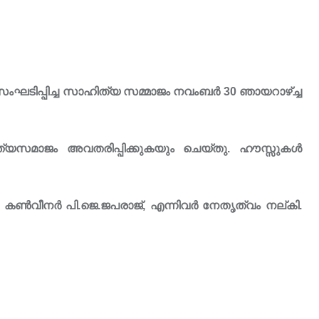
ഘടിപ്പിച്ച സാഹിത്യ സമ്മാജം നവംബർ 30 ഞായറാഴ്ച്ച
ത്യസമാജം അവതരിപ്പിക്കുകയും ചെയ്തു. ഹൗസ്സുകൾ
ൺവീനർ പി.ജെ.ജപരാജ്, എന്നിവർ നേതൃത്വം നല്കി.