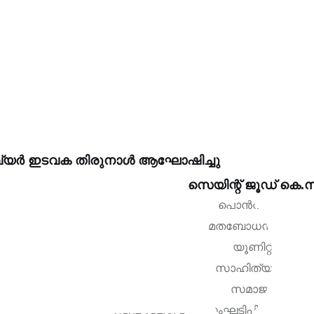
 സേവ്യർ ഇടവക തിരുനാൾ ആഘോഷിച്ചു
സെയിന്റ് ജൂഡ് കെ.