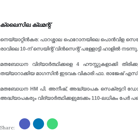
ക്ലൈസില ക്ലമന്റ്
നെയ്യാറ്റിൻകര: പാറശ്ശാല ഫെറോനയിലെ പൊൻവിള സെയിന്
രാവിലെ 10-ന് സെയിന്റ് വിൻസെന്റ് പള്ളോട്ടി ഹാളിൽ നടന്നു.
മതബോധന വിദ്യാർത്ഥിക്കളെ 4 ഹൗസ്സുകളാക്കി തിരിക
തയ്യാറാക്കിയ മാഗസിൻ ഇടവക വികാരി ഫാ. രാജേഷ് എസ്. 
മതബോധന HM പി. അനീഷ്, അദ്ധ്യാപക സെക്രട്ടറി ഡോ
അദ്ധ്യാപകരും വിദ്യാർത്ഥിക്കളുമടക്കം 110-ലധികം പേർ പങ്
Share: