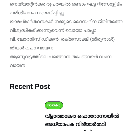
നെയ്യാറ്റിൻകര രൂപതയിൽ രണ്ടാം ഘട്ട റിസോഴ്സ് ടീം
പരിശീലനം സംഘടിപ്പിച്ചു.
യാമപ്രാർത്ഥനകൾ നമ്മുടെ ദൈനംദിന ജീവിതത്തെ
വിശുദ്ധീകരിക്കുന്നുവെന്ന് ലെയോ പാപ്പാ
വി. ലോറൻസ് ഡീക്കൻ, രക്തസാക്ഷി (തിരുനാൾ)
തിങ്കൾ വചനവായന
ആണ്ടുവട്ടത്തിലെ പത്തൊമ്പതാം ഞായർ വചന
വായന
Recent Post
FORANE
വ്ളാത്താങ്കര ഫൊറോനായിൽ
അധ്യാപക വിദ്യാർത്ഥി