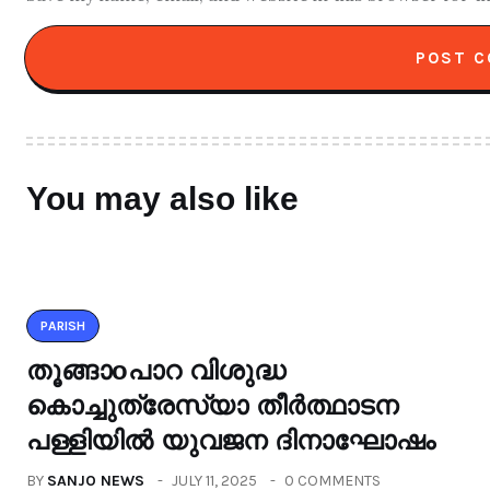
You may also like
PARISH
തൂങ്ങാoപാറ വിശുദ്ധ
കൊച്ചുത്രേസ്യാ തീർത്ഥാടന
പള്ളിയിൽ യുവജന ദിനാഘോഷം
BY
SANJO NEWS
JULY 11, 2025
0 COMMENTS