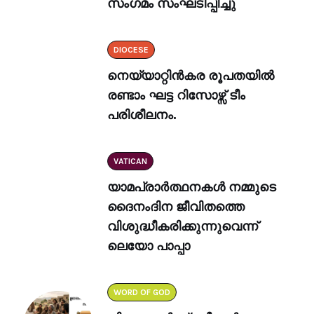
സംഗമം സംഘടിപ്പിച്ചു
DIOCESE
നെയ്യാറ്റിൻകര രൂപതയിൽ
രണ്ടാം ഘട്ട റിസോഴ്സ് ടീം
പരിശീലനം.
VATICAN
യാമപ്രാർത്ഥനകൾ നമ്മുടെ
ദൈനംദിന ജീവിതത്തെ
വിശുദ്ധീകരിക്കുന്നുവെന്ന്
ലെയോ പാപ്പാ
WORD OF GOD