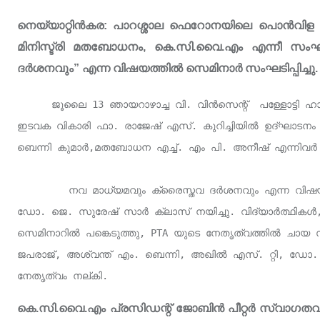
നെയ്യാറ്റിൻകര: പാറശ്ശാല ഫെറോനയിലെ പൊൻവിള 
മിനിസ്ട്രി മതബോധനം, കെ.സി.വൈ.എം എന്നീ സ
ദർശനവും” എന്ന വിഷയത്തിൽ സെമിനാർ സംഘടിപ്പിച്ചു.
      ജൂലൈ 13 ഞായറാഴാച്ച വി. വിൻസെന്റ്  പള്ളോട്ടി ഹാളിൽ നടന്ന സെമിനാർ സിസ്റ്റർ ശാന്തിയുടെ അധ്യക്ഷതയിൽ 
ഇടവക വികാരി ഫാ. രാജേഷ് എസ്. കുറിച്ചിയിൽ ഉദ്‌ഘാടനം ചെയ്തു. ഇടവക പാരിഷ്  കൗൺസിൽ സെക്രട്ടറി പി. 
ബെന്നി കുമാർ,മതബോധന എച്ച്. എം പി. അനീഷ് എന്നിവർ 
         നവ മാധ്യമവും ക്രൈസ്തവ ദർശനവും എന്ന വിഷയത്തിൽ കേരള യൂണിവേഴ്സിറ്റി കോളേജ് അസോ. പ്രൊഫസർ 
ഡോ. ജെ. സുരേഷ് സാർ ക്ലാസ് നയിച്ചു. വിദ്യാർത്ഥികൾ
സെമിനാറിൽ പങ്കെടുത്തു, PTA യുടെ നേതൃത്വത്തിൽ ചായ സ
ജപരാജ്, അശ്വന്ത് എം. ബെന്നി, അഖിൽ എസ്. റ്റി, ഡ
നേതൃത്വം നല്കി.
കെ.സി.വൈ.എം പ്രസിഡന്റ് ജോബിൻ പീറ്റർ സ്വാഗതവും 