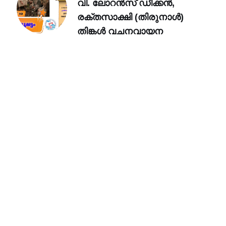
വി. ലോറൻസ് ഡീക്കൻ,
രക്തസാക്ഷി (തിരുനാൾ)
തിങ്കൾ വചനവായന