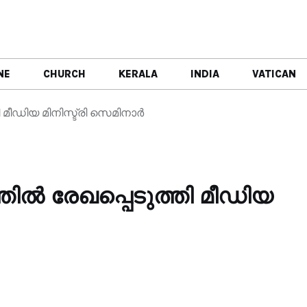
NE
CHURCH
KERALA
INDIA
VATICAN
മീഡിയ മിനിസ്ട്രി സെമിനാർ
ൽ രേഖപ്പെടുത്തി മീഡിയ