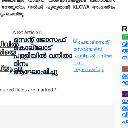
ൈബിൾ വായന, വിശ്വാസികളുടെ പ്രാർത്ഥന,
്ങൾ നേതൃത്വം നൽകി. പുതുതായി KLCWA അംഗത്വം
ും ചെയ്തു
R
Next Article
Fo
സെന്റ് ജോസഫ്
വില്‍
വ
കൊല്ലോട്
അ
ാരിയെ
പള്ളിയിൽ വനിതാ
സം
ദിനം
്യൂ.എ.
Di
ആഘോഷിച്ചു
ന
ഘട
quired fields are marked
*
Va
യ
ദ
വി
പാ