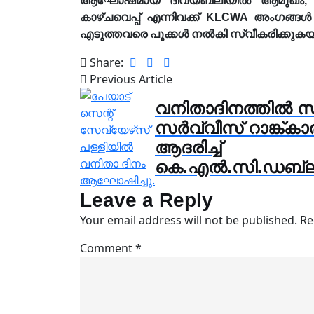
ആഘോഷമായ ദിവ്യബലിയിൽ ആമുഖം, ബ
കാഴ്ചവെപ്പ് എന്നിവക്ക് KLCWA അംഗങ
എടുത്തവരെ‌ പൂക്കൾ നൽകി സ്വീകരിക്കുകയ
Share:
Previous Article
വനിതാദിനത്തിൽ സി
സര്‍വ്വീസ് റാങ്ക്ക
ആദരിച്ച്
കെ.എല്‍.സി.ഡബ്ല
Leave a Reply
Your email address will not be published.
Re
Comment
*