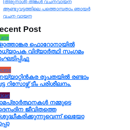
(തിരുനാൾ) തിങ്കൾ വചനവായന
ആണ്ടുവട്ടത്തിലെ പത്തൊമ്പതാം ഞായർ
വചന വായന
ecent Post
rane
്ളാത്താങ്കര ഫൊറോനായിൽ
ധ്യാപക വിദ്യാർത്ഥി സംഗമം
ഘടിപ്പിച്ചു
ocese
െയ്യാറ്റിൻകര രൂപതയിൽ രണ്ടാം
്ട റിസോഴ്സ് ടീം പരിശീലനം.
tican
ാമപ്രാർത്ഥനകൾ നമ്മുടെ
ൈനംദിന ജീവിതത്തെ
ശുദ്ധീകരിക്കുന്നുവെന്ന് ലെയോ
പ്പാ