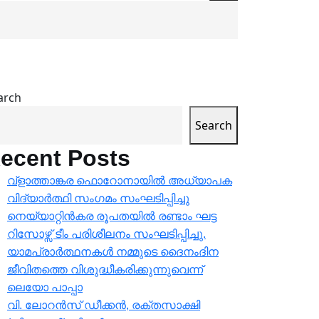
arch
Search
ecent Posts
വ്ളാത്താങ്കര ഫൊറോനായിൽ അധ്യാപക
വിദ്യാർത്ഥി സംഗമം സംഘടിപ്പിച്ചു
നെയ്യാറ്റിൻകര രൂപതയിൽ രണ്ടാം ഘട്ട
റിസോഴ്സ് ടീം പരിശീലനം സംഘടിപ്പിച്ചു.
യാമപ്രാർത്ഥനകൾ നമ്മുടെ ദൈനംദിന
ജീവിതത്തെ വിശുദ്ധീകരിക്കുന്നുവെന്ന്
ലെയോ പാപ്പാ
വി. ലോറൻസ് ഡീക്കൻ, രക്തസാക്ഷി