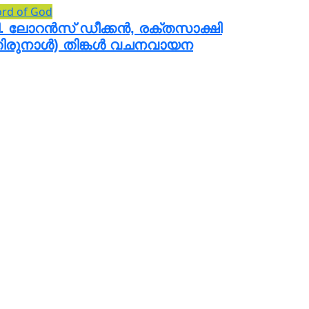
rd of God
ി. ലോറൻസ് ഡീക്കൻ, രക്തസാക്ഷി
തിരുനാൾ) തിങ്കൾ വചനവായന