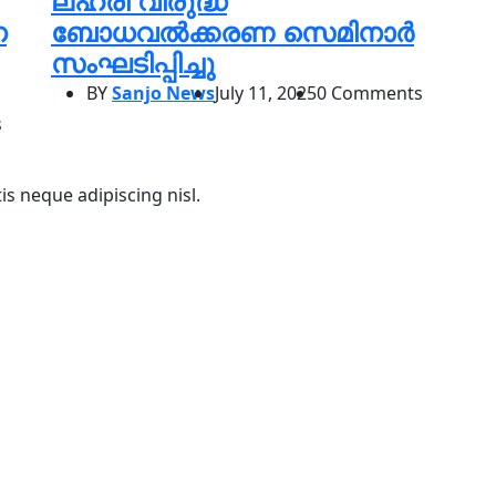
ലഹരി വിരുദ്ധ
ന
ബോധവൽക്കരണ സെമിനാർ
സംഘടിപ്പിച്ചു
BY
Sanjo News
July 11, 2025
0 Comments
s
s neque adipiscing nisl.