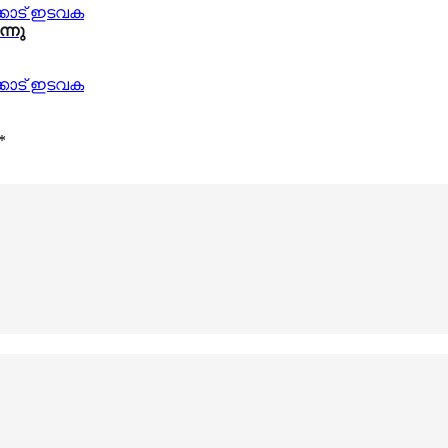
്നു
*