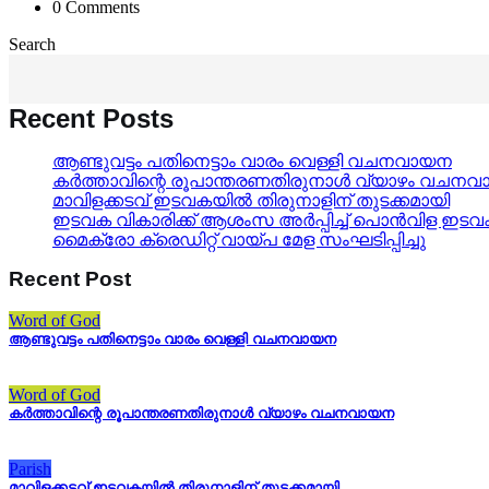
0 Comments
Search
Recent Posts
ആണ്ടുവട്ടം പതിനെട്ടാം വാരം വെള്ളി വചനവായന
കർത്താവിന്റെ രൂപാന്തരണതിരുനാൾ വ്യാഴം വചന
മാവിളക്കടവ് ഇടവകയിൽ തിരുനാളിന് തുടക്കമായി
ഇടവക വികാരിക്ക് ആശംസ അർപ്പിച്ച് പൊൻവിള ഇട
മൈക്രോ ക്രെഡിറ്റ് വായ്പ മേള സംഘടിപ്പിച്ചു
Recent Post
Word of God
ആണ്ടുവട്ടം പതിനെട്ടാം വാരം വെള്ളി വചനവായന
Word of God
കർത്താവിന്റെ രൂപാന്തരണതിരുനാൾ വ്യാഴം വചനവായന
Parish
മാവിളക്കടവ് ഇടവകയിൽ തിരുനാളിന് തുടക്കമായി