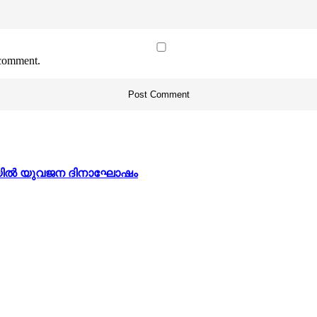
 comment.
്ളിയിൽ യുവജന ദിനാഘോഷം