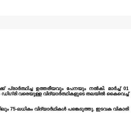
് പ്രാർത്ഥിച്ച ഉത്തരീയവും പേനയും നൽകി. മാർച്ച് 01
 ഡിഗ്രി വരെയുള്ള വിദ്യാർത്ഥികളുടെ തലയിൽ കൈവെച്ച്
ം 75-ലധികം വിദ്യാർഥികൾ പങ്കെടുത്തു. ഇടവക വികാരി