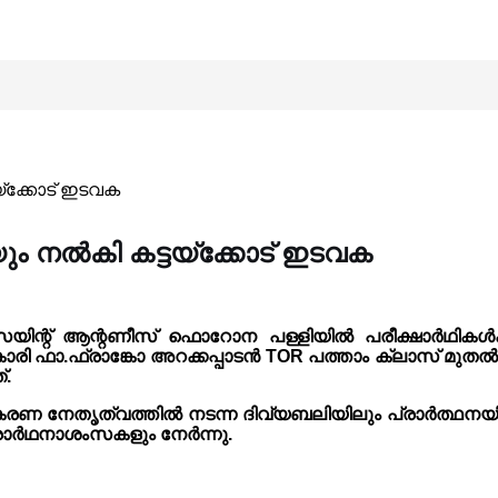
യ്ക്കോട് ഇടവക
ും നൽകി കട്ടയ്ക്കോട് ഇടവക
 സെയിന്റ് ആന്റണീസ് ഫൊറോന പള്ളിയിൽ പരീക്ഷാർഥികൾക്ക
 ഫാ.ഫ്രാങ്കോ അറക്കപ്പാടൻ TOR പത്താം ക്ലാസ് മുതൽ
്.
ണ നേതൃത്വത്തിൽ നടന്ന ദിവ്യബലിയിലും പ്രാർത്ഥനയിലു
രാർഥനാശംസകളും നേർന്നു.