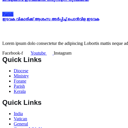
Parish
ഇടവക വികാരിക്ക് ആശംസ അർപ്പിച്ച് പൊൻവിള ഇടവക
Lorem ipsum dolo consectetur the adipiscing Lobortis mattis neque adi
Facebook-f
Youtube
Instagram
Quick Links
Diocese
Ministry
Forane
Parish
Kerala
Quick Links
India
Vatican
General