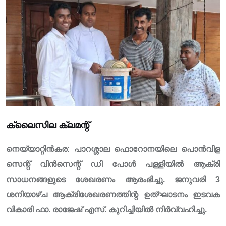
ക്ലൈസില ക്ലമന്റ്
നെയ്യാറ്റിൻകര: പാറശ്ശാല ഫൊറോനയിലെ പൊൻവിള
സെന്റ് വിൻസെന്റ് ഡി പോൾ പള്ളിയിൽ ആക്രി
സാധനങ്ങളുടെ ശേഖരണം ആരംഭിച്ചു. ജനുവരി 3
ശനിയാഴ്ച ആക്രിശേഖരണത്തിന്റ ഉത്ഘാടനം ഇടവക
വികാരി ഫാ. രാജേഷ് എസ്. കുറിച്ചിയിൽ നിർവ്വഹിച്ചു.