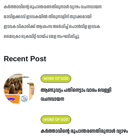
കർത്താവിന്റെ രൂപാന്തരണതിരുനാൾ വ്യാഴം വചനവായന
മാവിളക്കടവ് ഇടവകയിൽ തിരുനാളിന് തുടക്കമായി
ഇടവക വികാരിക്ക് ആശംസ അർപ്പിച്ച് പൊൻവിള ഇടവക
മൈക്രോ ക്രെഡിറ്റ് വായ്പ മേള സംഘടിപ്പിച്ചു
Recent Post
WORD OF GOD
ആണ്ടുവട്ടം പതിനെട്ടാം വാരം വെള്ളി
വചനവായന
WORD OF GOD
കർത്താവിന്റെ രൂപാന്തരണതിരുനാൾ വ്യാഴം