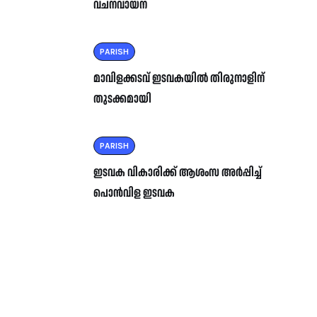
വചനവായന
PARISH
മാവിളക്കടവ് ഇടവകയിൽ തിരുനാളിന്
തുടക്കമായി
PARISH
ഇടവക വികാരിക്ക് ആശംസ അർപ്പിച്ച്
പൊൻവിള ഇടവക