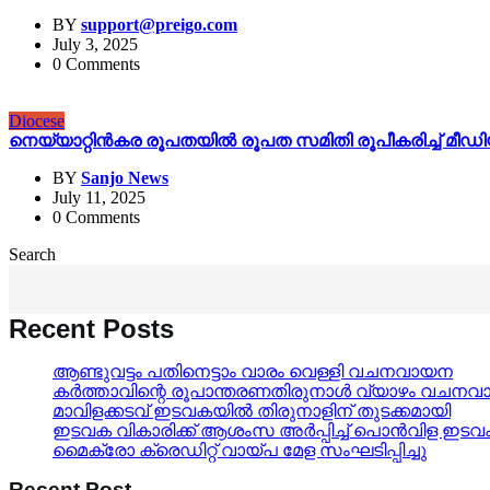
BY
support@preigo.com
July 3, 2025
0 Comments
Diocese
നെയ്യാറ്റിൻകര രൂപതയിൽ രൂപത സമിതി രൂപീകരിച്ച് മീഡിയ 
BY
Sanjo News
July 11, 2025
0 Comments
Search
Recent Posts
ആണ്ടുവട്ടം പതിനെട്ടാം വാരം വെള്ളി വചനവായന
കർത്താവിന്റെ രൂപാന്തരണതിരുനാൾ വ്യാഴം വചന
മാവിളക്കടവ് ഇടവകയിൽ തിരുനാളിന് തുടക്കമായി
ഇടവക വികാരിക്ക് ആശംസ അർപ്പിച്ച് പൊൻവിള ഇട
മൈക്രോ ക്രെഡിറ്റ് വായ്പ മേള സംഘടിപ്പിച്ചു
Recent Post