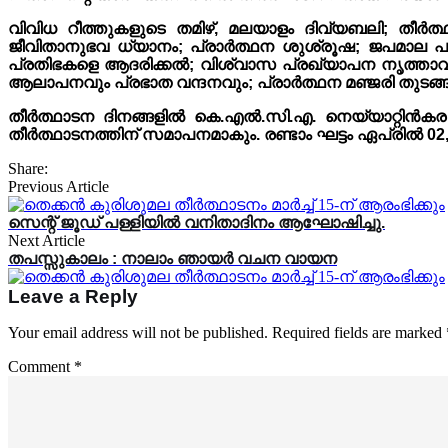
വിവിധ റീത്തുകളുടെ തമിഴ്, മലയാളം ദിവ്യബലി; തീർ
ജീവിതാനുഭവ ധ്യാനം; പ്രാർത്ഥന ശുശ്രൂഷ; ജപമാല പ
പ്രതിഭകളെ ആദരിക്കൽ; വിശ്വാസ പ്രഖ്യാപന നൃത്താവിഷ
ആലാപനവും പ്രഭാത വന്ദനവും; പ്രാർത്ഥന മഞ്ജരി തുടങ്ങ
തീർത്ഥാടന ദിനങ്ങളിൽ കെ.എൽ.സി.എ. നെയ്യാറ്റിൻകര രൂപ
തീർത്ഥാടനത്തിന് സമാപനമാകും. രണ്ടാം ഘട്ടം ഏപ്രിൽ 02
Share:
Previous Article
സെന്റ് ജൂഡ് പള്ളിയിൽ വനിതാദിനം ആഘോഷിച്ചു.
Next Article
തപസ്സുകാലം : നാലാം ഞായർ വചന വായന
Leave a Reply
Your email address will not be published.
Required fields are marked
Comment
*