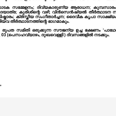
ത്ഥാടക സമ്മേളനം; ദിവ്യകാരുണ്യ ആരാധന; കുമ്പസാരം
ദയാത്ര; കുരിശിന്റെ വഴി; വിൻസെൻഷ്യൽ തീർത്ഥാടന 
്കാരം; ക്രിസ്തീയ സംഗീതാർച്ചന; ദൈവീക കൃപാ സാക്ഷ്യ
ിയവ തീർത്ഥാടനത്തിന്റെ ഭാഗമാകും.
ത സമിതി ഒരുക്കുന്ന സൗജന്യ ഉച്ച ഭക്ഷണം ‘പാഥേയം 202
, 03 (പെസഹവ്യാഴം, ദുഃഖവെള്ളി ) ദിവസങ്ങളിൽ നടക്കും.
*