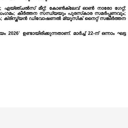
; എയ്‌ഞ്ചൽസ് മീറ്റ്; കോൺക്ലേവ് ഓൺ നാരോ ഗേറ്റ്;
സംഗമം; കീർത്തന സന്ധ്യയും പുരസ്‌കാര സമർപ്പണവും;
ം; ക്രിസ്ത്യൻ ഡിവോഷണൽ മ്യൂസിക് നൈറ്റ് സങ്കീർത്തന
6’ ഉണ്ടായിരിക്കുന്നതാണ്. മാർച്ച് 22-ന് ഒന്നാം ഘട്ട