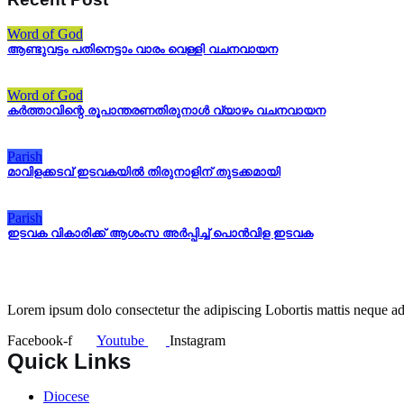
Word of God
ആണ്ടുവട്ടം പതിനെട്ടാം വാരം വെള്ളി വചനവായന
Word of God
കർത്താവിന്റെ രൂപാന്തരണതിരുനാൾ വ്യാഴം വചനവായന
Parish
മാവിളക്കടവ് ഇടവകയിൽ തിരുനാളിന് തുടക്കമായി
Parish
ഇടവക വികാരിക്ക് ആശംസ അർപ്പിച്ച് പൊൻവിള ഇടവക
Lorem ipsum dolo consectetur the adipiscing Lobortis mattis neque adi
Facebook-f
Youtube
Instagram
Quick Links
Diocese