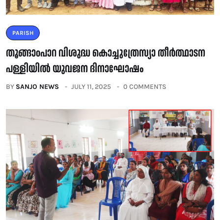
PARISH
തൂങ്ങാoപാറ വിശുദ്ധ കൊച്ചുത്രേസ്യാ തീർത്ഥാടന
പള്ളിയിൽ യുവജന ദിനാഘോഷം
BY
SANJO NEWS
JULY 11, 2025
0 COMMENTS