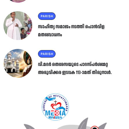
PARISH
സാഹിത്യ സമാജം നടത്തി പൊൻവിള
മതബോധനം
PARISH
വി.മദർ തെരേസയുടെ പാദസ്പർശമേറ്റ
അരുവിക്കര ഇടവക 113-ാമത് തിരുനാൾ.