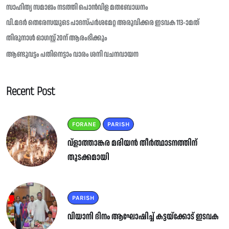
സാഹിത്യ സമാജം നടത്തി പൊൻവിള മതബോധനം
വി.മദർ തെരേസയുടെ പാദസ്പർശമേറ്റ അരുവിക്കര ഇടവക 113-ാമത്
തിരുനാൾ ഓഗസ്റ്റ് 20ന് ആരംഭിക്കും
ആണ്ടുവട്ടം പതിനെട്ടാം വാരം ശനി വചനവായന
Recent Post
FORANE
PARISH
വ്ളാത്താങ്കര മരിയൻ തീർത്ഥാടനത്തിന്
തുടക്കമായി
PARISH
വിയാനി ദിനം ആഘോഷിച്ച് കട്ടയ്ക്കോട് ഇടവക