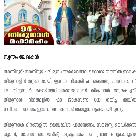
സ്വന്തം ലേഖകൻ
താന്നിമൂട് : താന്നിമൂട് പരിശുദ്ധ അമലോത്ഭവ ദൈവാലയത്തിൽ ഇടവക
തിരുനാളിന് തുടക്കമായി. ഇടവക വികാരി ഫാ.ബൈജു പാറേക്കാരൻ
CM തിരുനാൾ കൊടിയേറ്റിയതോടെയാണ് തിരുനാൾ ആരംഭിച്ചത്.
തിരുനാൾ ദിനങ്ങളിൽ ഫാ. ജാക്സൺ OCD നയിച്ച ജീവിത
നവീകരണധ്യാനം ഇടവക ജനങ്ങൾക്ക് അനുഗ്രഹപ്രദമായിരുന്നു.
തിരുന്നാൾ ദിനങ്ങളിൽ ബൈബിൾ പാരായണം, സൗജന്യ മെഡിക്കൽ
ക്യാമ്പ്, വാഹന വെഞ്ചരിപ്പ്, ചപ്രപ്രദക്ഷണം, പ്രഥമ ദിവ്യകാരുണ്യ