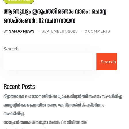
ആണ്ടുവട്ടം ഇരുപത്തിരണ്ടാം വാരം : ചൊവ്വ
സെപ്തംബർ : 02 വചന വായന
BY
SANJO NEWS
SEPTEMBER 1, 2025
0 COMMENTS
Search
Search
Recent Posts
വ്ളാത്താങ്കര ഫൊറോനായിൽ അധ്യാപക വിദ്യാർത്ഥി സംഗമം സംഘടിപ്പിച്ചു
നെയ്യാറ്റിൻകര രൂപതയിൽ രണ്ടാം ഘട്ട റിസോഴ്സ് ടീം പരിശീലനം
സംഘടിപ്പിച്ചു.
യാമപ്രാർത്ഥനകൾ നമ്മുടെ ദൈനംദിന ജീവിതത്തെ