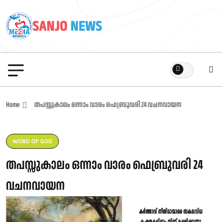
Home
തപസ്സുകാലം ഒന്നാം വാരം ഫെബ്രുവരി 24 വചനവായന
WORD OF GOD
തപസ്സുകാലം ഒന്നാം വാരം ഫെബ്രുവരി 24
വചനവായന