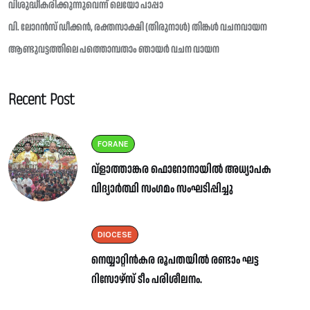
വിശുദ്ധീകരിക്കുന്നുവെന്ന് ലെയോ പാപ്പാ
വി. ലോറൻസ് ഡീക്കൻ, രക്തസാക്ഷി (തിരുനാൾ) തിങ്കൾ വചനവായന
ആണ്ടുവട്ടത്തിലെ പത്തൊമ്പതാം ഞായർ വചന വായന
Recent Post
FORANE
വ്ളാത്താങ്കര ഫൊറോനായിൽ അധ്യാപക
വിദ്യാർത്ഥി സംഗമം സംഘടിപ്പിച്ചു
DIOCESE
നെയ്യാറ്റിൻകര രൂപതയിൽ രണ്ടാം ഘട്ട
റിസോഴ്സ് ടീം പരിശീലനം.