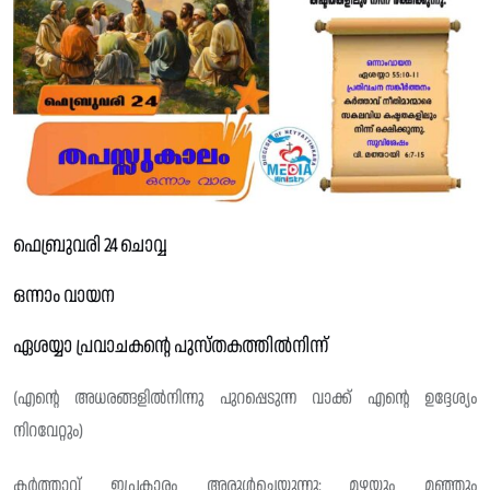
ഫെബ്രുവരി 24 ചൊവ്വ
ഒന്നാം വായന
ഏശയ്യാ പ്രവാചകന്റെ പുസ്തകത്തിൽനിന്ന്
(എൻ്റെ അധരങ്ങളിൽനിന്നു പുറപ്പെടുന്ന വാക്ക് എൻ്റെ ഉദ്ദേശ്യം
നിറവേറ്റും)
കർത്താവ് ഇപ്രകാരം അരുൾചെയ്യുന്നു: മഴയും മഞ്ഞും