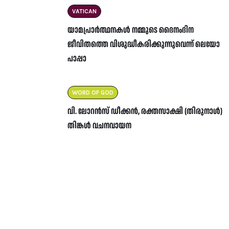
VATICAN
യാമപ്രാർത്ഥനകൾ നമ്മുടെ ദൈനംദിന
ജീവിതത്തെ വിശുദ്ധീകരിക്കുന്നുവെന്ന് ലെയോ
പാപ്പാ
WORD OF GOD
വി. ലോറൻസ് ഡീക്കൻ, രക്തസാക്ഷി (തിരുനാൾ)
തിങ്കൾ വചനവായന