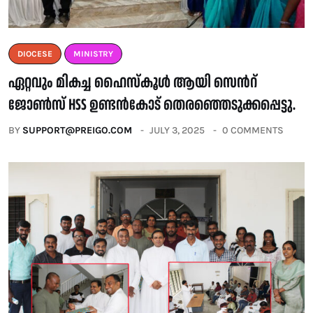
DIOCESE
MINISTRY
ഏറ്റവും മികച്ച ഹൈസ്കൂൾ ആയി സെൻറ്
ജോൺസ് HSS ഉണ്ടൻകോട് തെരഞ്ഞെടുക്കപ്പെട്ടു.
BY
SUPPORT@PREIGO.COM
JULY 3, 2025
0 COMMENTS