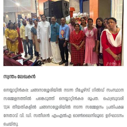
സ്വന്തം ലേഖകൻ
നെയ്യാറ്റിൻകര: ചങ്ങനാശ്ശേരിയിൽ നടന്ന ടീച്ചേഴ്സ് ഗിൽഡ് സംസ്ഥാന
സമ്മേളനത്തിൽ പങ്കെടുത്ത് നെയ്യാറ്റിൻകര രൂപത. ഫെബ്രുവരി
13,14 തീയതികളിൽ ചങ്ങനാശ്ശേരിയിൽ നടന്ന സമ്മേളനം പ്രതിപക്ഷ
നേതാവ് വി. ഡി. സതീശൻ എംഎൽഎ ഓൺലൈനിലൂടെ ഉദ്ഘാടനം
ചെയ്തു.