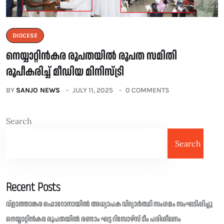
DIOCESE
നെയ്യാറ്റിൻകര രൂപതയിൽ രൂപത സമിതി
രൂപീകരിച്ച് മീഡിയ മിനിസ്ട്രി
BY
SANJO NEWS
JULY 11, 2025
0 COMMENTS
Search
Search
Recent Posts
വ്ളാത്താങ്കര ഫൊറോനായിൽ അധ്യാപക വിദ്യാർത്ഥി സംഗമം സംഘടിപ്പിച്ചു
നെയ്യാറ്റിൻകര രൂപതയിൽ രണ്ടാം ഘട്ട റിസോഴ്സ് ടീം പരിശീലനം