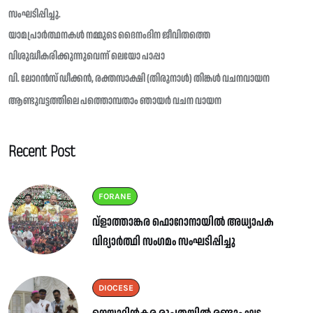
സംഘടിപ്പിച്ചു.
യാമപ്രാർത്ഥനകൾ നമ്മുടെ ദൈനംദിന ജീവിതത്തെ
വിശുദ്ധീകരിക്കുന്നുവെന്ന് ലെയോ പാപ്പാ
വി. ലോറൻസ് ഡീക്കൻ, രക്തസാക്ഷി (തിരുനാൾ) തിങ്കൾ വചനവായന
ആണ്ടുവട്ടത്തിലെ പത്തൊമ്പതാം ഞായർ വചന വായന
Recent Post
FORANE
വ്ളാത്താങ്കര ഫൊറോനായിൽ അധ്യാപക
വിദ്യാർത്ഥി സംഗമം സംഘടിപ്പിച്ചു
DIOCESE