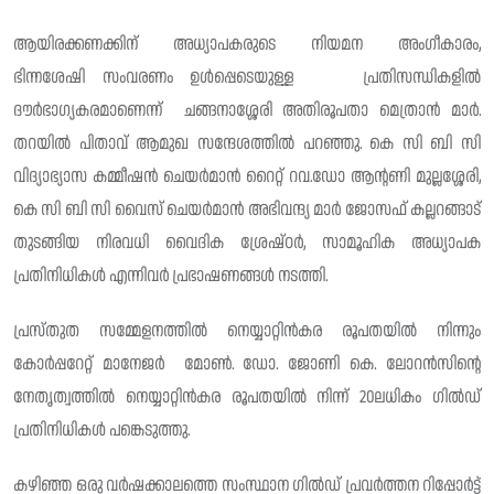
ആയിരക്കണക്കിന് അധ്യാപകരുടെ നിയമന അംഗീകാരം,
ഭിന്നശേഷി സംവരണം ഉൾപ്പെടെയുള്ള പ്രതിസന്ധികളിൽ
ദൗർഭാഗ്യകരമാണെന്ന് ചങ്ങനാശ്ശേരി അതിരൂപതാ മെത്രാൻ മാർ.
തറയിൽ പിതാവ് ആമുഖ സന്ദേശത്തിൽ പറഞ്ഞു. കെ സി ബി സി
വിദ്യാഭ്യാസ കമ്മീഷൻ ചെയർമാൻ റൈറ്റ് റവ.ഡോ ആന്റണി മുല്ലശ്ശേരി,
കെ സി ബി സി വൈസ് ചെയർമാൻ അഭിവന്ദ്യ മാർ ജോസഫ് കല്ലറങ്ങാട്
തുടങ്ങിയ നിരവധി വൈദിക ശ്രേഷ്ഠർ, സാമൂഹിക അധ്യാപക
പ്രതിനിധികൾ എന്നിവർ പ്രഭാഷണങ്ങൾ നടത്തി.
പ്രസ്തുത സമ്മേളനത്തിൽ നെയ്യാറ്റിൻകര രൂപതയിൽ നിന്നും
കോർപ്പറേറ്റ് മാനേജർ മോൺ. ഡോ. ജോണി കെ. ലോറൻസിന്റെ
നേതൃത്വത്തിൽ നെയ്യാറ്റിൻകര രൂപതയിൽ നിന്ന് 20ലധികം ഗിൽഡ്
പ്രതിനിധികൾ പങ്കെടുത്തു.
കഴിഞ്ഞ ഒരു വർഷക്കാലത്തെ സംസ്ഥാന ഗിൽഡ് പ്രവർത്തന റിപ്പോർട്ട്‌