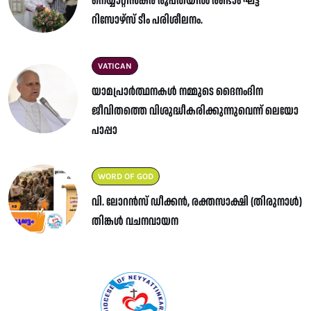
നെയ്യാറ്റിൻകര രൂപതയിൽ രണ്ടാം ഘട്ട
റിസോഴ്സ് ടീം പരിശീലനം.
VATICAN
യാമപ്രാർത്ഥനകൾ നമ്മുടെ ദൈനംദിന
ജീവിതത്തെ വിശുദ്ധീകരിക്കുന്നുവെന്ന് ലെയോ
പാപ്പാ
WORD OF GOD
വി. ലോറൻസ് ഡീക്കൻ, രക്തസാക്ഷി (തിരുനാൾ)
തിങ്കൾ വചനവായന