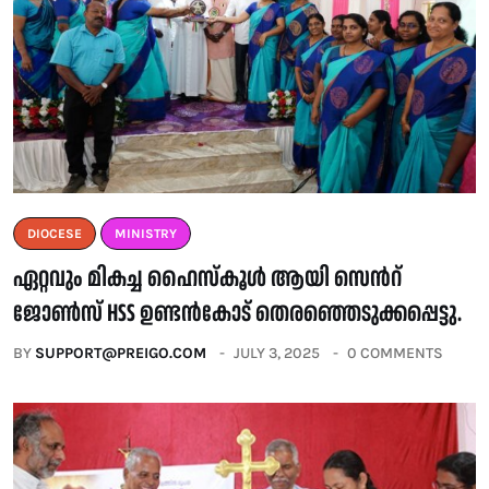
DIOCESE
MINISTRY
ഏറ്റവും മികച്ച ഹൈസ്കൂൾ ആയി സെൻറ്
ജോൺസ് HSS ഉണ്ടൻകോട് തെരഞ്ഞെടുക്കപ്പെട്ടു.
BY
SUPPORT@PREIGO.COM
JULY 3, 2025
0 COMMENTS