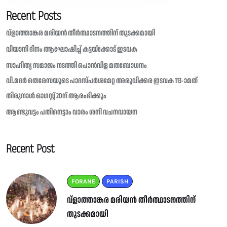
Recent Posts
വ്ളാത്താങ്കര മരിയൻ തീർത്ഥാടനത്തിന് തുടക്കമായി
വിയാനി ദിനം ആഘോഷിച്ച് കട്ടയ്ക്കോട് ഇടവക
സാഹിത്യ സമാജം നടത്തി പൊൻവിള മതബോധനം
വി.മദർ തെരേസയുടെ പാദസ്പർശമേറ്റ അരുവിക്കര ഇടവക 113-ാമത്
തിരുനാൾ ഓഗസ്റ്റ് 20ന് ആരംഭിക്കും
ആണ്ടുവട്ടം പതിനെട്ടാം വാരം ശനി വചനവായന
Recent Post
FORANE
PARISH
വ്ളാത്താങ്കര മരിയൻ തീർത്ഥാടനത്തിന്
തുടക്കമായി