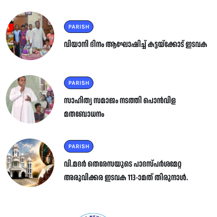
PARISH
വിയാനി ദിനം ആഘോഷിച്ച് കട്ടയ്ക്കോട് ഇടവക
PARISH
സാഹിത്യ സമാജം നടത്തി പൊൻവിള
മതബോധനം
PARISH
വി.മദർ തെരേസയുടെ പാദസ്പർശമേറ്റ
അരുവിക്കര ഇടവക 113-ാമത് തിരുനാൾ.