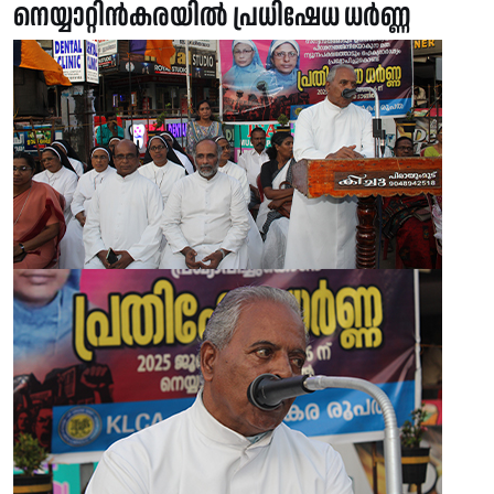
നെയ്യാറ്റിൻകരയിൽ പ്രധിഷേധ ധർണ്ണ ‌