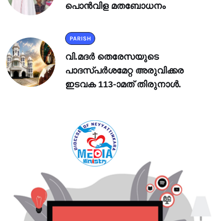
പൊൻവിള മതബോധനം
PARISH
വി.മദർ തെരേസയുടെ
പാദസ്പർശമേറ്റ അരുവിക്കര
ഇടവക 113-ാമത് തിരുനാൾ.