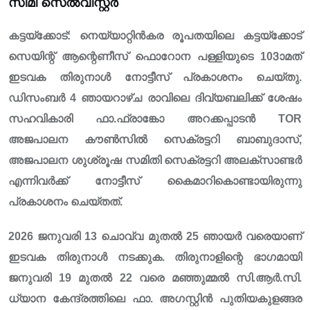
സിമി സെൽവിസ്റ്റർ
കട്ടയ്ക്കോട്: നെയ്യാറ്റിൻകര രൂപതയിലെ കട്ടയ്ക്കോട്
സെയിന്റ് ആന്റെണീസ് ഫൊറോന പള്ളിയുടെ 103ാമത്
ഇടവക തിരുനാൾ നോട്ടീസ് പ്രകാശനം ചെയ്തു.
ഡിസംബർ 4 ഞായറാഴ്ച രാവിലെ ദിവ്യബലിക്ക് ശേഷം
സഹവികാരി ഫാ.ഫ്രാങ്കോ അറക്കപ്പാടൻ TOR
അജപാലന കൗൺസിൽ സെക്രട്ടറി ബാബുദാസ്,
അജപാലന ശുശ്രൂഷ സമിതി സെക്രട്ടറി അലക്സാണ്ടർ
എന്നിവർക്ക് നോട്ടീസ് കൈമാറികൊണ്ടായിരുന്നു
പ്രകാശനം ചെയ്തത്.
2026 ജനുവരി 13 ചൊവ്വ മുതൽ 25 ഞായർ വരെയാണ്
ഇടവക തിരുനാൾ നടക്കുക. തിരുനാളിന്റെ ഭാഗമായി
ജനുവരി 19 മുതൽ 22 വരെ മഞ്ഞുമ്മൽ സി.ആർ.സി.
ധ്യാന കേന്ദ്രത്തിലെ ഫാ. അഗസ്റ്റിൻ പുതിയകുളങ്ങര