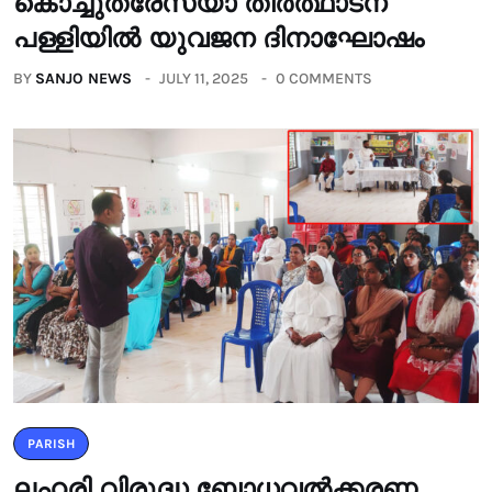
കൊച്ചുത്രേസ്യാ തീർത്ഥാടന
പള്ളിയിൽ യുവജന ദിനാഘോഷം
BY
SANJO NEWS
JULY 11, 2025
0 COMMENTS
PARISH
ലഹരി വിരുദ്ധ ബോധവൽക്കരണ