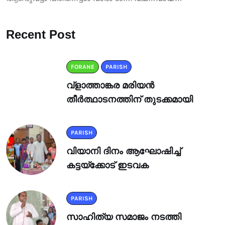
Recent Post
FORANE
PARISH
വ്ളാത്താങ്കര മരിയൻ
തീർത്ഥാടനത്തിന് തുടക്കമായി
PARISH
വിയാനി ദിനം ആഘോഷിച്ച്
കട്ടയ്ക്കോട് ഇടവക
PARISH
സാഹിത്യ സമാജം നടത്തി