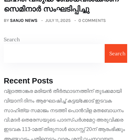
സെമിനാർ സംഘടിപ്പിച്ചു
BY
SANJO NEWS
JULY 11, 2025
0 COMMENTS
Search
Search
Recent Posts
വ്ളാത്താങ്കര മരിയൻ തീർത്ഥാടനത്തിന് തുടക്കമായി
വിയാനി ദിനം ആഘോഷിച്ച് കട്ടയ്ക്കോട് ഇടവക
സാഹിത്യ സമാജം നടത്തി പൊൻവിള മതബോധനം
വി.മദർ തെരേസയുടെ പാദസ്പർശമേറ്റ അരുവിക്കര
ഇടവക 113-ാമത് തിരുനാൾ ഓഗസ്റ്റ് 20ന് ആരംഭിക്കും
ആണ്ടുവട്ടം പതിനെട്ടാം വാരം ശനി വചനവായന