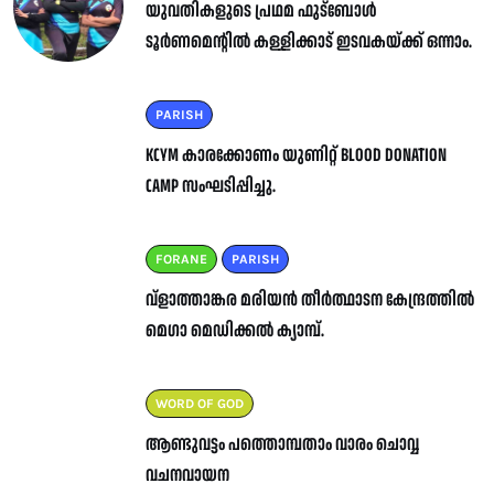
യുവതികളുടെ പ്രഥമ ഫുട്ബോൾ
ടൂർണമെന്റിൽ കള്ളിക്കാട് ഇടവകയ്ക്ക് ഒന്നാം.
PARISH
KCYM കാരക്കോണം യുണിറ്റ് BLOOD DONATION
CAMP സംഘടിപ്പിച്ചു.
FORANE
PARISH
വ്ളാത്താങ്കര മരിയൻ തീർത്ഥാടന കേന്ദ്രത്തിൽ
മെഗാ മെഡിക്കൽ ക്യാമ്പ്.
WORD OF GOD
ആണ്ടുവട്ടം പത്തൊമ്പതാം വാരം ചൊവ്വ
വചനവായന