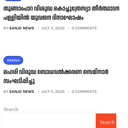
തൂങ്ങാoപാറ വിശുദ്ധ കൊച്ചുത്രേസ്യാ തീർത്ഥാടന
പള്ളിയിൽ യുവജന ദിനാഘോഷം
BY
SANJO NEWS
JULY 11, 2025
0 COMMENTS
PARISH
ലഹരി വിരുദ്ധ ബോധവൽക്കരണ സെമിനാർ
സംഘടിപ്പിച്ചു
BY
SANJO NEWS
JULY 11, 2025
0 COMMENTS
Search
Search