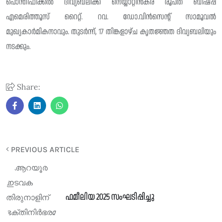
പൊന്തിഫിക്കൽ ദിവ്യബലിക്ക് നെയ്യാറ്റിൻകര രൂപത ബിഷപ്പ്
എമെരിത്തൂസ് റൈറ്റ്. റവ. ഡോ.വിൻസെന്റ് സാമൂവൽ
മുഖ്യകാർമികനാവും. തുടർന്ന്, 17 തിങ്കളാഴ്ച കൃതജ്ഞത ദിവ്യബലിയും
നടക്കും.
Share:
PREVIOUS ARTICLE
ഫമീലിയ 2025 സംഘടിപ്പിച്ചു