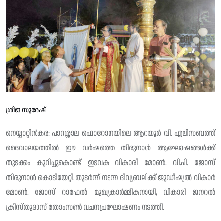
ശ്രീജ സുരേഷ്
നെയ്യാറ്റിൻകര: പാറശ്ശാല ഫൊറോനയിലെ ആറയൂർ വി. എലിസബത്ത്
ദൈവാലയത്തിൽ ഈ വർഷത്തെ തിരുനാൾ ആഘോഷങ്ങൾക്ക്
തുടക്കം കുറിച്ചുകൊണ്ട് ഇടവക വികാരി മോൺ. വി.പി. ജോസ്
തിരുനാൾ കൊടിയേറ്റി. തുടർന്ന് നടന്ന ദിവ്യബലിക്ക് ജുഡീഷ്യൽ വികാർ
മോൺ. ജോസ് റാഫേൽ മുഖ്യകാർമ്മികനായി, വികാരി ജനറൽ
ക്രിസ്തുദാസ് തോംസൺ വചനപ്രഘോഷണം നടത്തി.