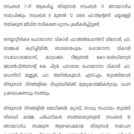
നവംബർ 7-ന് ആരംഭിച്ച തിരുനാൾ നവംബർ 17 ഞായറാഴ്ച
സമാപിക്കും. നവംബർ 8 മുതൽ 12 വരെ ഫാ.ആന്റണി പയ്യപ്പള്ളി
നയിക്കുന്ന ജീവിത നവീകരണ ധ്യാനം ക്രമീകരിച്ചിട്ടുണ്ട്.
നെയ്യാറ്റിൻകര ഫൊറോനാ വികാരി ഫാ.അൽഫോൻസ് ലിഗോരി, ഫാ.
രാജേഷ് കുറിച്ചിയിൽ, ബാലരാമപുരം ഫൊറോനാ വികാരി
റവ.ഡോ.രാജദാസ്, കാട്ടാക്കട റീജ്യണൽ കോ-ഓർഡിനേറ്റർ
മോൺ.വിൻസെന്റ് കെ. പീറ്റർ, പാറശാല ഫൊറോനാ വികാരി ഫാ.
ഡെന്നിസ് മണ്ണൂർ, ഫാ. അനിൽകുമാർ എസ്.എം. തുടങ്ങിയവർ
തിരുനാൾ ദിനങ്ങളിലെ ദിവ്യബലിയ്ക്ക് മുഖ്യകാർമ്മികത്വവും വചന
പ്രഘോഷണവും നടത്തും.
തിരുനാൾ ദിനങ്ങളിൽ മെഡിക്കൽ ക്യാമ്പ്, സാധു സഹായം തുടങ്ങി
നിരവധി കർമ്മ പരിപാടികൾ നടത്തപ്പെടുന്നുണ്ട്. നവംബർ 16
ഞായറാഴ്ച നടക്കുന്ന ആഘോഷമായ തിരുനാൾ സമാപന