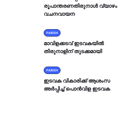
രൂപാന്തരണതിരുനാൾ വ്യാഴം
വചനവായന
PARISH
മാവിളക്കടവ് ഇടവകയിൽ
തിരുനാളിന് തുടക്കമായി
PARISH
ഇടവക വികാരിക്ക് ആശംസ
അർപ്പിച്ച് പൊൻവിള ഇടവക