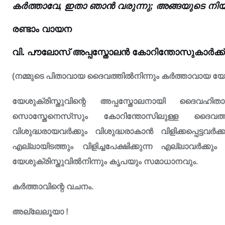
കർത്താവേ, ഇതാ ഞാൻ വരുന്നു; അങ്ങയുടെ നിയമ
രണ്ടാം വായന
വി. പൗലോസ് അപ്പസ്തോലൻ കോറിന്തോസുകാർക്ക് 
(നമ്മുടെ പിതാവായ ദൈവത്തിൽനിന്നും കർത്താവായ യേശ
യേശുക്രിസ്തുവിന്റെ അപ്പസ്തോലനായി ദൈവഹ
സൊസ്തേനെസ്‌സും കോറിന്തോസിലുള്ള ദൈവത്തിന
വിശുദ്ധരായവർക്കും വിശുദ്ധരാകാൻ വിളിക്കപ്പെട്ടവർ
എല്ലായിടത്തും വിളിച്ചപേക്ഷിക്കുന്ന എല്ലാവർക്
യേശുക്രിസ്തുവിൽനിന്നും കൃപയും സമാധാനവും.
കർത്താവിന്റെ വചനം.
അല്ലേലൂയാ !