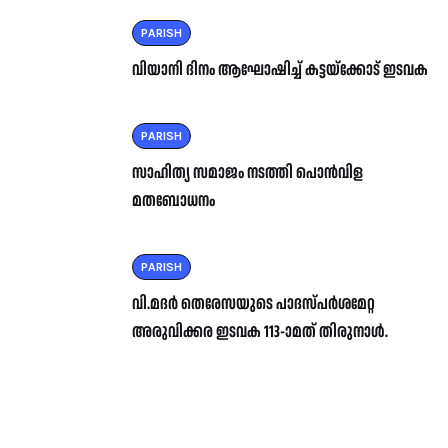
PARISH
വിയാനി ദിനം ആഘോഷിച്ച് കട്ടയ്ക്കോട് ഇടവക
PARISH
സാഹിത്യ സമാജം നടത്തി പൊൻവിള
മതബോധനം
PARISH
വി.മദർ തെരേസയുടെ പാദസ്പർശമേറ്റ
അരുവിക്കര ഇടവക 113-ാമത് തിരുനാൾ.