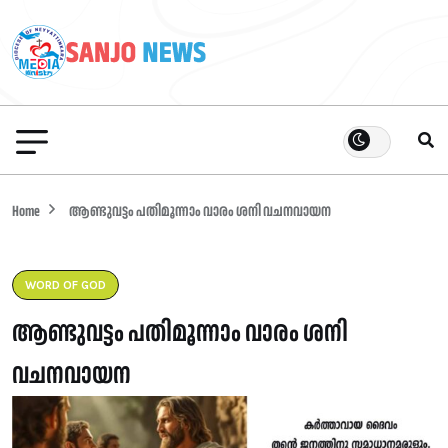
Home
ആണ്ടുവട്ടം പതിമൂന്നാം വാരം ശനി വചനവായന
WORD OF GOD
ആണ്ടുവട്ടം പതിമൂന്നാം വാരം ശനി
വചനവായന