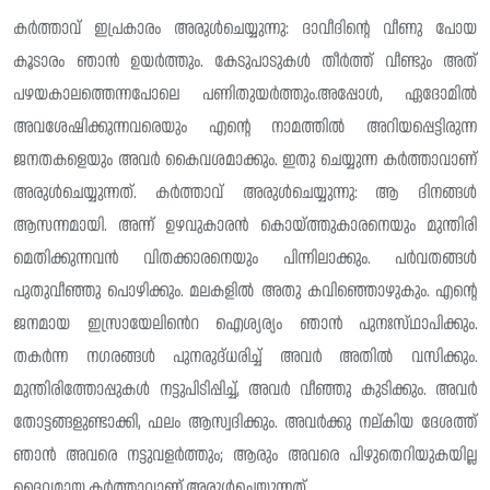
കർത്താവ് ഇപ്രകാരം അരുൾചെയ്യുന്നു: ദാവീദിൻ്റെ വീണു പോയ
കൂടാരം ഞാൻ ഉയർത്തും. കേടുപാടുകൾ തീർത്ത് വീണ്ടും അത്
പഴയകാലത്തെന്നപോലെ പണിതുയർത്തും.അപ്പോൾ, ഏദോമിൽ
അവശേഷിക്കുന്നവരെയും എന്റെ നാമത്തിൽ അറിയപ്പെട്ടിരുന്ന
ജനതകളെയും അവർ കൈവശമാക്കും. ഇതു ചെയ്യുന്ന കർത്താവാണ്
അരുൾചെയ്യുന്നത്. കർത്താവ് അരുൾചെയ്യുന്നു: ആ ദിനങ്ങൾ
ആസന്നമായി. അന്ന് ഉഴവുകാരൻ കൊയ്ത്തുകാരനെയും മുന്തിരി
മെതിക്കുന്നവൻ വിതക്കാരനെയും പിന്നിലാക്കും. പർവതങ്ങൾ
പുതുവീഞ്ഞു പൊഴിക്കും. മലകളിൽ അതു കവിഞ്ഞൊഴുകും. എൻ്റെ
ജനമായ ഇസ്രായേലിൻെറ ഐശ്യര്യം ഞാൻ പുനഃസ്‌ഥാപിക്കും.
തകർന്ന നഗരങ്ങൾ പുനരുദ്‌ധരിച്ച് അവർ അതിൽ വസിക്കും.
മുന്തിരിത്തോപ്പുകൾ നട്ടുപിടിപ്പിച്ച്, അവർ വീഞ്ഞു കുടിക്കും. അവർ
തോട്ടങ്ങളുണ്ടാക്കി, ഫലം ആസ്വദിക്കും. അവർക്കു നല്‌കിയ ദേശത്ത്
ഞാൻ അവരെ നട്ടുവളർത്തും; ആരും അവരെ പിഴുതെറിയുകയില്ല
ദൈവമായ കർത്താവാണ് അരുൾചെയ്യുന്നത്.