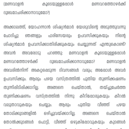
(മണവാളൻ കൂടെയുള്ളപ്പോൾ മണവറത്തോഴർക്ക്
ദുഃഖമാചരിക്കാനാവുമോ?)
അക്കാലത്ത്, യോഹന്നാൻ ശിഷ്യൻമാർ യേശുവിന്റെ അടുത്തുവന്നു
ചോദിച്ചു: ഞങ്ങളും ഫരിസേയരും ഉപവസിക്കുകയും നിന്റെ
ശിഷ്യൻമാർ ഉപവസിക്കാതിരിക്കുകയും ചെയ്യുന്നത് എന്തുകൊണ്ട്?
അവൻ അവരോടു പറഞ്ഞു: മണവാളൻ കൂടെയുള്ളപ്പോൾ
മണവറത്തോഴർക്ക് ദുഃഖമാചരിക്കാനാവുമോ? മണവാളൻ
അവരിൽനിന്ന് അകറ്റപ്പെടുന്ന ദിവസങ്ങൾ വരും; അപ്പോൾ അവർ
ഉപവസിക്കും. ആരും പഴയ വസ്ത്രത്തിൽ പുതിയ തുണിക്കഷണം
തുന്നിപ്പിടിപ്പിക്കാറില്ല. അങ്ങനെ ചെയ്താൽ, തയ്ച്ചുചേർത്ത
തുണിക്കഷണം വസ്ത്രത്തിൽ നിന്നു കീറിപ്പോരുകയും കീറൽ
വലുതാവുകയും ചെയ്യും. ആരും പുതിയ വീഞ്ഞ് പഴയ
തോല്ക്കുടങ്ങളിൽ ഒഴിച്ചുവയ്ക്കാറില്ല. അങ്ങനെ ചെയ്താൽ
തോൽക്കുടങ്ങൾ പൊട്ടി, വീഞ്ഞ് ഒഴുകിപ്പോവുകയും കുടങ്ങൾ