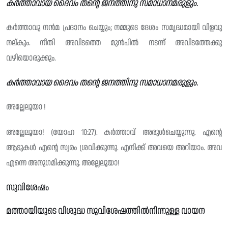
കർത്താവായ ദൈവം തന്റെ ജനത്തിനു സമാധാനമരുളും.
കർത്താവു നൻമ പ്രദാനം ചെയ്യും; നമ്മുടെ ദേശം സമൃദ്ധമായി വിളവു
നല്‌കും. നീതി അവിടത്തെ മുൻപിൽ നടന്ന് അവിടത്തേക്കു
വഴിയൊരുക്കും.
കർത്താവായ ദൈവം തന്റെ ജനത്തിനു സമാധാനമരുളും.
അല്ലേലൂയാ !
അല്ലേലൂയാ! (യോഹ 10:27). കർത്താവ് അരുൾചെയ്യുന്നു. എൻ്റെ
ആടുകൾ എൻ്റെ സ്വരം ശ്രവിക്കുന്നു. എനിക്ക് അവയെ അറിയാം. അവ
എന്നെ അനുഗമിക്കുന്നു. അല്ലേലൂയാ!
സുവിശേഷം
മത്തായിയുടെ വിശുദ്ധ സുവിശേഷത്തിൽനിന്നുള്ള വായന