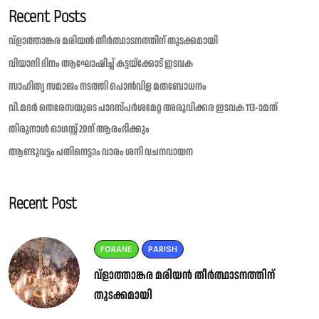
Recent Posts
വ്ളാത്താങ്കര മരിയൻ തീർത്ഥാടനത്തിന് തുടക്കമായി
വിയാനി ദിനം ആഘോഷിച്ച് കട്ടയ്ക്കോട് ഇടവക
സാഹിത്യ സമാജം നടത്തി പൊൻവിള മതബോധനം
വി.മദർ തെരേസയുടെ പാദസ്പർശമേറ്റ അരുവിക്കര ഇടവക 113-ാമത്
തിരുനാൾ ഓഗസ്റ്റ് 20ന് ആരംഭിക്കും
ആണ്ടുവട്ടം പതിനെട്ടാം വാരം ശനി വചനവായന
Recent Post
FORANE
PARISH
വ്ളാത്താങ്കര മരിയൻ തീർത്ഥാടനത്തിന്
തുടക്കമായി