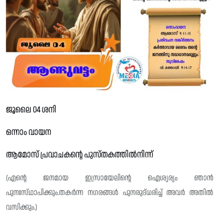
ജൂലൈ 04 ശനി
ഒന്നാം വായന
ആമോസ് പ്രവാചകൻ്റെ പുസ്‌തകത്തിൽനിന്ന്
(എന്റെ ജനമായ ഇസ്രായേലിന്റെ ഐശ്യര്യം ഞാൻ
പുനഃസ്‌ഥാപിക്കും.തകർന്ന നഗരങ്ങൾ പുനരുദ്‌ധരിച്ച് അവർ അതിൽ
വസിക്കും.)