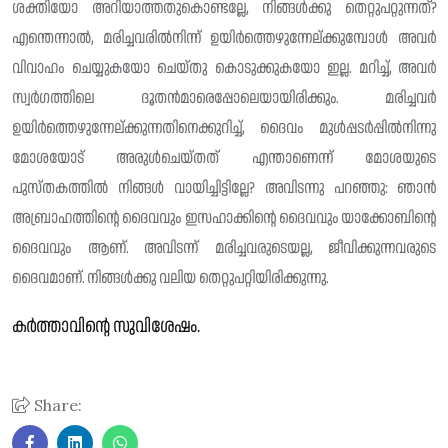
ശക്തിയോ അറിയാത്തതുകൊണ്ടല്ലേ, നിങ്ങൾക്കു തെറ്റുപറ്റുന്നത്?
എന്തെന്നാൽ, മരിച്ചവരിൽനിന്ന് ഉയിർത്തെഴുന്നേല്ക്കുമ്പോൾ അവർ
വിവാഹം ചെയ്യുകയോ ചെയ്‌തു കൊടുക്കുകയോ ഇല്ല. മറിച്ച്, അവർ
സ്വർഗത്തിലെ ദൂതൻമാരെപ്പോലെയായിരിക്കും. മരിച്ചവർ
ഉയിർത്തെഴുന്നേല്ക്കുന്നതിനെക്കുറിച്ച്, ദൈവം മുൾപ്പടർപ്പിൽനിന്നു
മോശയോട് അരുൾചെയ്തത് എന്താണെന്ന് മോശയുടെ
പുസ്‌തകത്തിൽ നിങ്ങൾ വായിച്ചിട്ടില്ലേ? അവിടന്നു പറഞ്ഞു: ഞാൻ
അബ്രാഹത്തിന്റെ ദൈവവും ഇസഹാക്കിന്റെ ദൈവവും യാക്കോബിന്റെ
ദൈവവും ആണ്. അവിടന്ന് മരിച്ചവരുടെയല്ല, ജീവിക്കുന്നവരുടെ
ദൈവമാണ്. നിങ്ങൾക്കു വലിയ തെറ്റുപറ്റിയിരിക്കുന്നു.
കർത്താവിന്റെ സുവിശേഷം.
Share: