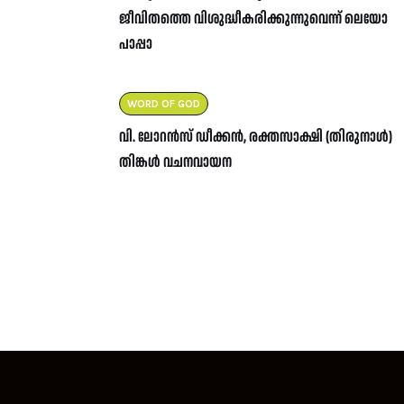
ജീവിതത്തെ വിശുദ്ധീകരിക്കുന്നുവെന്ന് ലെയോ
പാപ്പാ
WORD OF GOD
വി. ലോറൻസ് ഡീക്കൻ, രക്തസാക്ഷി (തിരുനാൾ)
തിങ്കൾ വചനവായന