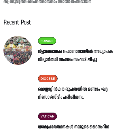
ആണ്ടുവട്ടത്തിലെ പത്തൊമ്പതാം ഞായർ വചന വായന
Recent Post
FORANE
വ്ളാത്താങ്കര ഫൊറോനായിൽ അധ്യാപക
വിദ്യാർത്ഥി സംഗമം സംഘടിപ്പിച്ചു
DIOCESE
നെയ്യാറ്റിൻകര രൂപതയിൽ രണ്ടാം ഘട്ട
റിസോഴ്സ് ടീം പരിശീലനം.
VATICAN
യാമപ്രാർത്ഥനകൾ നമ്മുടെ ദൈനംദിന