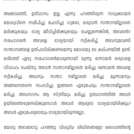
അക്കാലത്ത്, ഉത്‌ഥാനം ഇല്ല എന്നു പറഞ്ഞിരുന്ന സദുക്കായർ
യേശുവിനെ സമീപിച്ചു ചോദിച്ചു: ഗുരോ, ഒരുവൻ സന്താനമില്ലാതെ
മരിക്കുകയും ഭാര്യ ജീവിച്ചിരിക്കുകയും ചെയ്യുന്നെങ്കിൽ, അവൻെറ
സഹോദരൻ അവളെ ഭാര്യയായി സ്വീകരിച്ച്, അവനുവേണ്ടി
സന്താനങ്ങളെ ഉത്പാദിപ്പിക്കണമെന്നു മോശയു ടെ കല്‌പനയിൽ ഉണ്ട്.
ഒരിടത്ത് ഏഴു സഹോദരൻമാരുണ്ടായി രുന്നു. ഒന്നാമൻ ഒരുവളെ
വിവാഹം ചെയ്‌തു. അവൻ സന്താനമില്ലാതെ മരിച്ചു. രണ്ടാമൻ അവളെ
സ്വീകരിച്ചു. അവനും സന്താ നമില്ലാതെ മരിച്ചു. മൂന്നാമനും
അങ്ങനെതന്നെ സംഭവിച്ചു. ഇങ്ങനെ ഏഴുപേരും സന്താനമില്ലാതെ
മരിച്ചു. അവസാനം ആ സ്ത്രീയും മരിച്ചു. ഉത്ഥാനത്തിൽ അവർ
ഉയിർത്തെഴുന്നേല്ക്കുമ്പോൾ അവൾ ആരുടെ ഭാര്യയായിരിക്കും?
അവൾ ഏഴുപേരുടെയും ഭാര്യയായിരുന്നല്ലോ.
യേശു അവരോടു പറഞ്ഞു: വിശുദ്‌ധ ലിഖിതങ്ങളോ ദൈവത്തിന്റെ