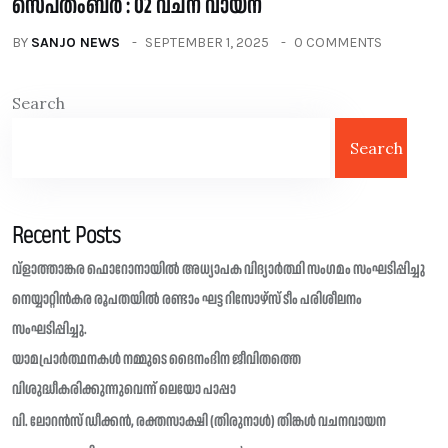
സെപ്തംബർ : 02 വചന വായന
BY
SANJO NEWS
SEPTEMBER 1, 2025
0 COMMENTS
Search
Search
Recent Posts
വ്ളാത്താങ്കര ഫൊറോനായിൽ അധ്യാപക വിദ്യാർത്ഥി സംഗമം സംഘടിപ്പിച്ചു
നെയ്യാറ്റിൻകര രൂപതയിൽ രണ്ടാം ഘട്ട റിസോഴ്സ് ടീം പരിശീലനം
സംഘടിപ്പിച്ചു.
യാമപ്രാർത്ഥനകൾ നമ്മുടെ ദൈനംദിന ജീവിതത്തെ
വിശുദ്ധീകരിക്കുന്നുവെന്ന് ലെയോ പാപ്പാ
വി. ലോറൻസ് ഡീക്കൻ, രക്തസാക്ഷി (തിരുനാൾ) തിങ്കൾ വചനവായന