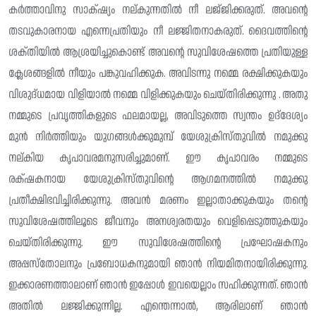
കർത്താവിനു സാക്‌ഷ്യം നല്കുന്നതിൽ നീ ലജ്‌ജിക്കരുത്. അവന്റെ
തടവുകാരനായ എന്നെപ്രതിയും നീ ലജ്ജിതനാകരുത്. ദൈവത്തിന്റെ
ശക്‌തിയിൽ ആശ്രയിച്ചുകൊണ്ട് അവന്റെ സുവിശേഷത്തെ പ്രതിയുള്ള
ക്ലേശങ്ങളിൽ നീയും പങ്കുവഹിക്കുക. അവിടന്നു നമ്മെ രക്ഷിക്കുകയും
വിശുദ്‌ധമായ വിളിയാൽ നമ്മെ വിളിക്കുകയും ചെയ്തിരിക്കുന്നു . അതു
നമ്മുടെ പ്രവൃത്തികളുടെ ഫലമായല്ല, അവിടുത്തെ സ്വന്തം ഉദ്‌ദേശ്യം
മുൻ നിർത്തിയും യുഗങ്ങൾക്കുമുമ്പ് യേശുക്രിസ്‌തുവിൽ നമുക്കു
നല്‌കിയ കൃപാവരമനുസരിച്ചുമാണ്. ഈ കൃപാവരം നമ്മുടെ
രക്‌ഷകനായ യേശുക്രിസ്‌തുവിന്റെ ആഗമനത്തിൽ നമുക്കു
പ്രതീക്ഷിഭവിച്ചിരിക്കുന്നു. അവൻ മരണം ഇല്ലാതാക്കുകയും തന്റെ
സുവിശേഷത്തിലൂടെ ജീവനും അനശ്വരതയും വെളിപ്പെടുത്തുകയും
ചെയ്തിരിക്കുന്നു. ഈ സുവിശേഷത്തിന്റെ പ്രഘോഷകനും
അപ്പസ്തോലനും പ്രബോധകനുമായി ഞാൻ നിയമിതനായിരിക്കുന്നു.
ഇക്കാരണത്താലാണ് ഞാൻ ഇപ്പോൾ ഇവയെല്ലാം സഹിക്കുന്നത്. ഞാൻ
അതിൽ ലജ്ജിക്കുന്നില്ല. എന്തെന്നാൽ, ആരിലാണ് ഞാൻ