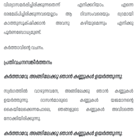
വിശ്വാസമർപ്പിച്ചിരിക്കുന്നതെന്ന് എനിക്കറിയാം. എന്നെ
ഭരമേല്‌പിച്ചിരിക്കുന്നവയെല്ലാം ആ ദിവസംവരെയും ഭദ്രമായി
കാത്തുസൂക്‌ഷിക്കാൻ അവനു കഴിയുമെന്നും എനിക്കു
പൂർണബോധ്യമുണ്ട്.
കർത്താവിന്റെ വചനം.
പ്രതിവചനസങ്കീർത്തനം
കർത്താവേ, അങ്ങിലേക്കു ഞാൻ കണ്ണുകൾ ഉയർത്തുന്നു.
സ്വർഗത്തിൽ വാഴുന്നവനേ, അങ്ങിലേക്കു ഞാൻ കണ്ണുകൾ
ഉയർത്തുന്നു. ദാസൻമാരുടെ കണ്ണുകൾ യജമാനന്റെ
കൈയിലേക്കെന്നപോലെ, ഞങ്ങളുടെ കണ്ണുകൾ അവിടത്തെ
നോക്കിയിരിക്കുന്നു.
കർത്താവേ, അങ്ങിലേക്കു ഞാൻ കണ്ണുകൾ ഉയർത്തുന്നു.