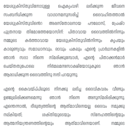
യേശുക്രിസ്‌തുവിനോടുള്ള ഐക്യംവഴി ലഭിക്കുന്ന ജീവനെ
സംബന്‌ധിക്കുന്ന വാഗ്ദാനമനുസരിച്ച് ദൈവഹിതത്താൽ
യേശുക്രിസ്‌തുവിൻെറ അപ്പസ്തോലനായ പൗലോസ്, പ്രേഷ്ഠ
പുത്രനായ തിമോത്തേയോസിന്: പിതാവായ ദൈവത്തിൽനിന്നും
നമ്മുടെ കർത്താവായ യേശുക്രിസ്തുവിൽനിന്നും കൃപയും
കാരുണ്യവും സമാധാനവും. രാവും പകലും എൻ്റെ പ്രാർഥനകളിൽ
ഞാൻ സദാ നിന്നെ സ്‌മരിക്കുമ്പോൾ, എന്റെ പിതാക്കൻമാർ
ചെയ്‌തതുപോലെ നിർമലമനഃസാക്ഷിയോടുകൂടെ ഞാൻ
ആരാധിക്കുന്ന ദൈവത്തിനു നന്ദി പറയുന്നു.
എന്റെ കൈവയ്പ്‌പിലൂടെ നിനക്കു ലഭിച്ച ദൈവികവരം വീണ്ടും
ഉജ്ജ്വലിപ്പിക്കണമെന്നു ഞാൻ നിന്നെ അനുസ്‌മരിപ്പിക്കുന്നു.
എന്തെന്നാൽ, ഭീരുത്വത്തിന്റെ ആത്‌മാവിനെയല്ല ദൈവം നമുക്കു
നല്കിയത്; ശക്‌തിയുടെയും സ്നേഹത്തിന്റെയും
ആത്മനിയന്ത്രണത്തിന്റെയും ആത്‌മാവിനെയാണ്. നമ്മുടെ