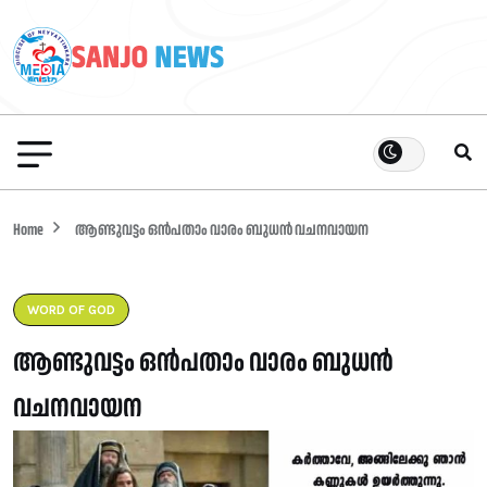
Home
ആണ്ടുവട്ടം ഒൻപതാം വാരം ബുധൻ വചനവായന
WORD OF GOD
ആണ്ടുവട്ടം ഒൻപതാം വാരം ബുധൻ
വചനവായന