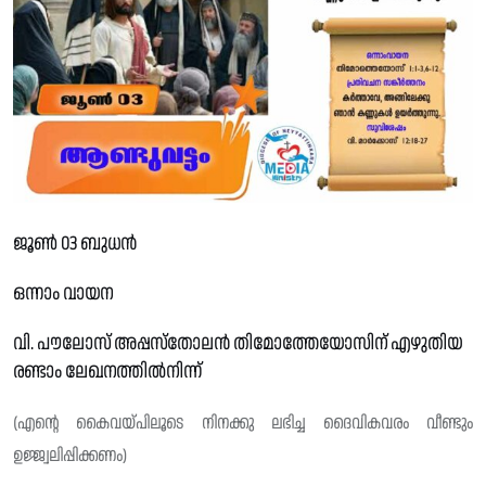
ജൂൺ 03 ബുധൻ
ഒന്നാം വായന
വി. പൗലോസ് അപ്പസ്തോലൻ തിമോത്തേയോസിന് എഴുതിയ
രണ്ടാം ലേഖനത്തിൽനിന്ന്
(എൻ്റെ കൈവയ്‌പിലൂടെ നിനക്കു ലഭിച്ച ദൈവികവരം വീണ്ടും
ഉജ്ജ്വലിപ്പിക്കണം)