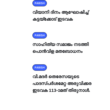
PARISH
വിയാനി ദിനം ആഘോഷിച്ച്
കട്ടയ്ക്കോട് ഇടവക
PARISH
സാഹിത്യ സമാജം നടത്തി
പൊൻവിള മതബോധനം
PARISH
വി.മദർ തെരേസയുടെ
പാദസ്പർശമേറ്റ അരുവിക്കര
ഇടവക 113-ാമത് തിരുനാൾ.