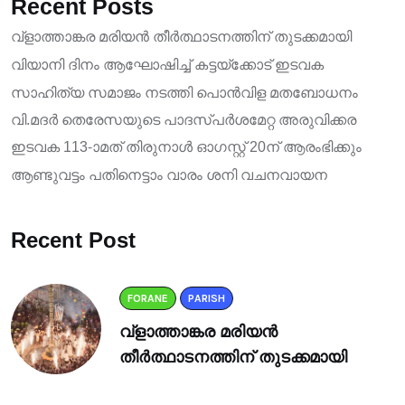
Recent Posts
വ്ളാത്താങ്കര മരിയൻ തീർത്ഥാടനത്തിന് തുടക്കമായി
വിയാനി ദിനം ആഘോഷിച്ച് കട്ടയ്ക്കോട് ഇടവക
സാഹിത്യ സമാജം നടത്തി പൊൻവിള മതബോധനം
വി.മദർ തെരേസയുടെ പാദസ്പർശമേറ്റ അരുവിക്കര
ഇടവക 113-ാമത് തിരുനാൾ ഓഗസ്റ്റ് 20ന് ആരംഭിക്കും
ആണ്ടുവട്ടം പതിനെട്ടാം വാരം ശനി വചനവായന
Recent Post
FORANE
PARISH
വ്ളാത്താങ്കര മരിയൻ
തീർത്ഥാടനത്തിന് തുടക്കമായി