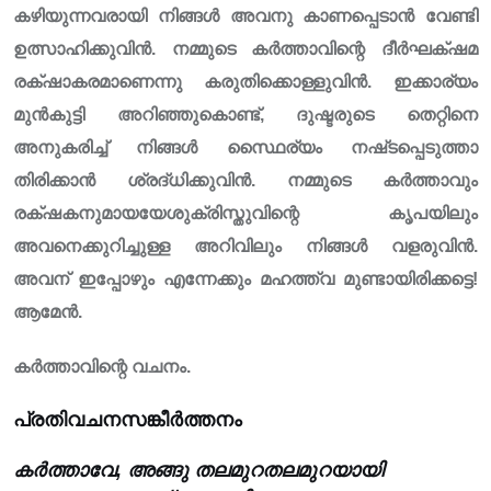
കഴിയുന്നവരായി നിങ്ങൾ അവനു കാണപ്പെടാൻ വേണ്ടി
ഉത്സാഹിക്കുവിൻ. നമ്മുടെ കർത്താവിന്റെ ദീർഘക്‌ഷമ
രക്‌ഷാകരമാണെന്നു കരുതിക്കൊള്ളുവിൻ. ഇക്കാര്യം
മുൻകുട്ടി അറിഞ്ഞുകൊണ്ട്, ദുഷ്ട‌രുടെ തെറ്റിനെ
അനുകരിച്ച് നിങ്ങൾ സ്ഥൈര്യം നഷ്‌ടപ്പെടുത്താ
തിരിക്കാൻ ശ്രദ്‌ധിക്കുവിൻ. നമ്മുടെ കർത്താവും
രക്‌ഷകനുമായയേശുക്രിസ്തുവിന്റെ കൃപയിലും
അവനെക്കുറിച്ചുള്ള അറിവിലും നിങ്ങൾ വളരുവിൻ.
അവന് ഇപ്പോഴും എന്നേക്കും മഹത്ത്വ മുണ്ടായിരിക്കട്ടെ!
ആമേൻ.
കർത്താവിന്റെ വചനം.
പ്രതിവചനസങ്കീർത്തനം
കർത്താവേ, അങ്ങു തലമുറതലമുറയായി