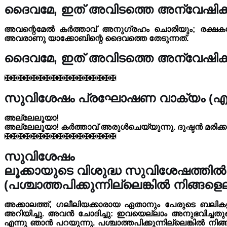
ദൈവമേ, ഇത് അവിടത്തെ അന്വേഷിക്ക
അവന്റെമേൽ കർത്താവ് അനുഗ്രഹം ചൊരിയും; രക്ഷകനാ
അവരാണു യാക്കോബിന്റെ ദൈവത്തെ തേടുന്നത്.
ദൈവമേ, ഇത് അവിടത്തെ അന്വേഷിക്ക
✠✠✠✠✠✠✠✠✠✠✠✠✠✠✠✠✠
സുവിശേഷം പ്രഘോഷണ വാക്യം (എസ
അല്ലേലൂയാ!
അല്ലേലൂയാ! കർത്താവ് അരുൾചെയ്യുന്നു. ദുഷ്ടൻ മരിക്കുന
✠✠✠✠✠✠✠✠✠✠✠✠✠✠✠✠✠
സുവിശേഷം
ലൂക്കായുടെ വിശുദ്ധ സുവിശേഷത്തിൽനി
(പശ്ചാത്തപിക്കുന്നില്ലെങ്കിൽ നിങ്
അക്കാലത്ത്, ഗലീലിയക്കാരായ ഏതാനും പേരുടെ ബലി
അറിയിച്ചു. അവൻ ചോദിച്ചു: ഇവയെല്ലാം അനുഭവിച്ചതു
എന്നു ഞാൻ പറയുന്നു. പശ്ചാത്തപിക്കുന്നില്ലെങ്കിൽ