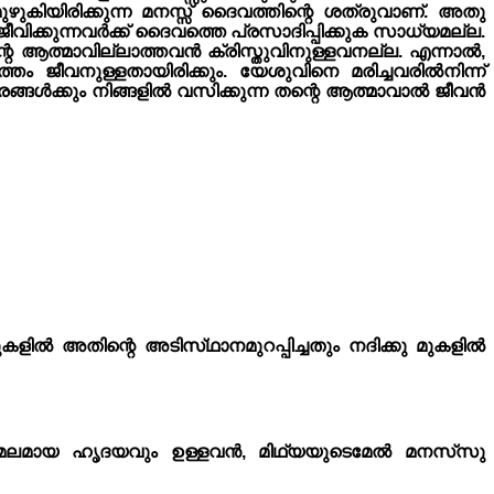
ഴുകിയിരിക്കുന്ന മനസ്സ് ദൈവത്തിന്റെ ശത്രുവാണ്. അതു
വിക്കുന്നവർക്ക് ദൈവത്തെ പ്രസാദിപ്പിക്കുക സാധ്യമല്ല.
റെ ആത്മാവില്ലാത്തവൻ ക്രിസ്തു‌വിനുള്ളവനല്ല. എന്നാൽ,
ത്തം ജീവനുള്ളതായിരിക്കും. യേശുവിനെ മരിച്ചവരിൽനിന്ന്
ശരീരങ്ങൾക്കും നിങ്ങളിൽ വസിക്കുന്ന തന്റെ ആത്മാവാൽ ജീവൻ
ിൽ അതിന്റെ അടിസ്‌ഥാനമുറപ്പിച്ചതും നദിക്കു മുകളിൽ
ിർമലമായ ഹൃദയവും ഉള്ളവൻ, മിഥ്യയുടെമേൽ മനസ്‌സു