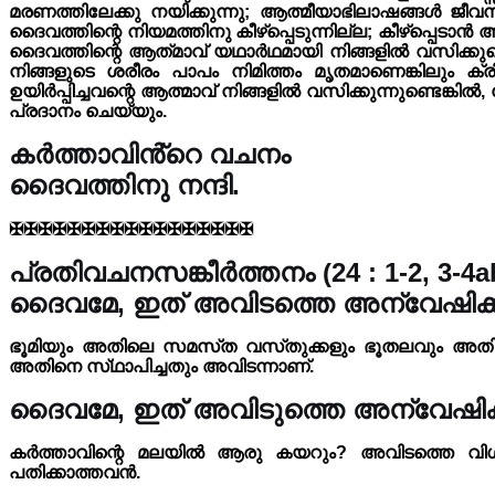
മരണത്തിലേക്കു നയിക്കുന്നു; ആത്മീയാഭിലാഷങ്ങൾ ജീവന
ദൈവത്തിന്റെ നിയമത്തിനു കീഴ്പ്പെടുന്നില്ല; കീഴ്പ്പെ
ദൈവത്തിന്റെ ആത്‌മാവ് യഥാർഥമായി നിങ്ങളിൽ വസിക്കുന്
നിങ്ങളുടെ ശരീരം പാപം നിമിത്തം മൃതമാണെങ്കിലും ക്രിസ
ഉയിർപ്പിച്ചവന്റെ ആത്മാവ് നിങ്ങളിൽ വസിക്കുന്നുണ്ടെങ്ക
പ്രദാനം ചെയ്യും.
കർത്താവിൻ്റെ വചനം
ദൈവത്തിനു നന്ദി.
✠✠✠✠✠✠✠✠✠✠✠✠✠✠✠✠✠
പ്രതിവചനസങ്കീർത്തനം (24 : 1-2, 3-4ab
ദൈവമേ, ഇത് അവിടത്തെ അന്വേഷിക്ക
ഭൂമിയും അതിലെ സമസ്‌ത വസ്‌തുക്കളും ഭൂതലവും അതിലെ
അതിനെ സ്‌ഥാപിച്ചതും അവിടന്നാണ്.
ദൈവമേ, ഇത് അവിടുത്തെ അന്വേഷിക്ക
കർത്താവിന്റെ മലയിൽ ആരു കയറും? അവിടത്തെ വിശു
പതിക്കാത്തവൻ.