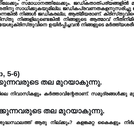
ിലേക്കും സമാധാനത്തിലേക്കും. ജഡികതാത്പര്യങ്ങളിൽ മു
ടാൻ അതിനു സാധിക്കുകയുമില്ല. ജഡികപ്രവണതകളനുസരിച്ചു ജീ
നെങ്കിൽ നിങ്ങൾ ജഡികരല്ല, ആത്‌മീയരാണ്. ക്രിസ്‌തുവിന്
്‌തു നിങ്ങളിലുണ്ടെങ്കിൽ നിങ്ങളുടെ ആത്മാവ് നീതിനിമി
ിൽ, യേശുക്രിസ്‌തുവിനെ ഉയിർപ്പിച്ചവൻ നിങ്ങളുടെ മർത്ത്യ
, 5-6)
ുന്നവരുടെ തല മുറയാകുന്നു.
 നിവാസികളും കർത്താവിന്റേതാണ്. സമുദ്രങ്ങൾക്കു മുകള
ുന്നവരുടെ തല മുറയാകുന്നു.
ദ്ധസ്ഥലത്ത് ആരു നില്ക്കും? കളങ്കമറ്റ കൈകളും ന