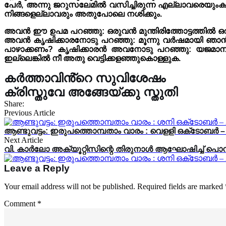
പേർ, അന്നു ജറുസലേമിൽ വസിച്ചിരുന്ന എല്ലാവരെയുംകാൾ ക
നിങ്ങളെല്ലാവരും അതുപോലെ നശിക്കും.
അവൻ ഈ ഉപമ പറഞ്ഞു: ഒരുവൻ മുന്തിരിത്തോട്ടത്തിൽ ഒരു 
അവൻ കൃഷിക്കാരനോടു പറഞ്ഞു: മൂന്നു വർഷമായി ഞാൻ ഈ അ
പാഴാക്കണം? കൃഷിക്കാരൻ അവനോടു പറഞ്ഞു: യജമാനനേ
ഇല്ലെങ്കിൽ നീ അതു വെട്ടിക്കളഞ്ഞുകൊള്ളുക.
കർത്താവിൻ്റെ സുവിശേഷം
ക്രിസ്തുവേ അങ്ങേയ്ക്കു സ്തുതി
Share:
Previous Article
ആണ്ടുവട്ടം: ഇരുപത്തൊമ്പതാം വാരം : വെളളി ഒക്‌ടോബർ
Next Article
വി. കാർലോ അക്യൂറ്റിസിന്റെ തിരുനാൾ ആഘോഷിച്ച് പ
Leave a Reply
Your email address will not be published.
Required fields are marked
Comment
*