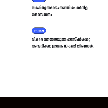
സാഹിത്യ സമാജം നടത്തി പൊൻവിള
മതബോധനം
PARISH
വി.മദർ തെരേസയുടെ പാദസ്പർശമേറ്റ
അരുവിക്കര ഇടവക 113-ാമത് തിരുനാൾ.