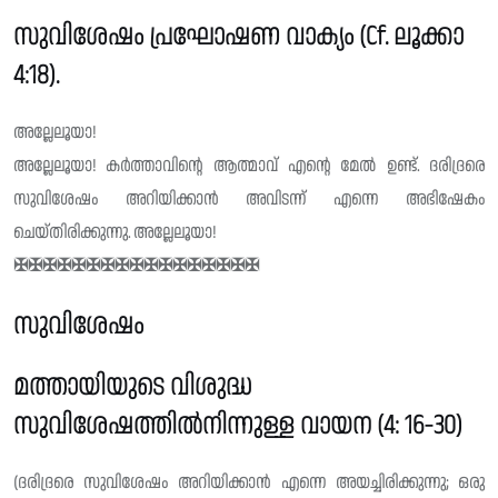
സുവിശേഷം പ്രഘോഷണ വാക്യം (Cf. ലൂക്കാ
4:18).
അല്ലേലൂയാ!
അല്ലേലൂയാ! കർത്താവിൻ്റെ ആത്മാവ് എൻ്റെ മേൽ ഉണ്ട്. ദരിദ്രരെ
സുവിശേഷം അറിയിക്കാൻ അവിടന്ന് എന്നെ അഭിഷേകം
ചെയ്തിരിക്കുന്നു. അല്ലേലൂയാ!
✠✠✠✠✠✠✠✠✠✠✠✠✠✠✠✠✠
സുവിശേഷം
മത്തായിയുടെ വിശുദ്ധ
സുവിശേഷത്തിൽനിന്നുള്ള വായന (4: 16-30)
(ദരിദ്രരെ സുവിശേഷം അറിയിക്കാൻ എന്നെ അയച്ചിരിക്കുന്നു; ഒരു