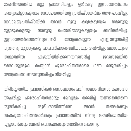
മടങ്ങിയെത്തിയ മറ്റു പ്രവാസികളും ഉൾപ്പെട്ട ഇസ്രായേൽജനം
അത്യാഹ്ളാദപൂർവം ദേവാലയത്തിൻ്റെ പ്രതിഷ്‌ഠാകർമം ആഘോഷിച്ചു.
ദേവാലയപ്രതിഷ്‌ഠയ്ക്ക് അവർ നൂറു കാളകളെയും ഇരുനൂറു
മുട്ടാടുകളെയും നാനൂറു ചെമ്മരിയാടുകളെയും ബലിയർപ്പിച്ചു.
ഇസ്രായേൽജനത്തിനുവേണ്ടി ഗോത്രങ്ങളുടെ എണ്ണമനുസരിച്ച്
പന്ത്രണ്ടു മുട്ടാടുകളെ പാപപരിഹാരബലിയായും അർപ്പിച്ചു. മോശയുടെ
ഗ്രന്ഥത്തിൽ എഴുതിയിരിക്കുന്നതനുസരിച്ച് ജറുസലേമിൽ
ദൈവശുശ്രൂഷ ചെയ്യാൻ പുരോഹിതൻമാരെ ഗണ മനുസരിച്ചും
ലേവ്യരെ തവണയനുസരിച്ചും നിയമിച്ചു.
തിരിച്ചെത്തിയ പ്രവാസികൾ ഒന്നാംമാസം പതിന്നാലാം ദിവസം പെസഹാ
ആചരിച്ചു. പുരോഹിതൻമാരും ലേവ്യരും ഒരുമിച്ച് തങ്ങളെത്തന്നെ
ശുദ്ധീകരിച്ചു. ശുദ്‌ധരായിത്തീർന്ന അവർ തങ്ങൾക്കും
സഹപുരോഹിതൻമാർക്കും പ്രവാസത്തിൽ നിന്നു മടങ്ങിയെത്തിയ
എല്ലാവർക്കും വേണ്ടി പെസഹാക്കുഞ്ഞാടിനെ കൊന്നു.