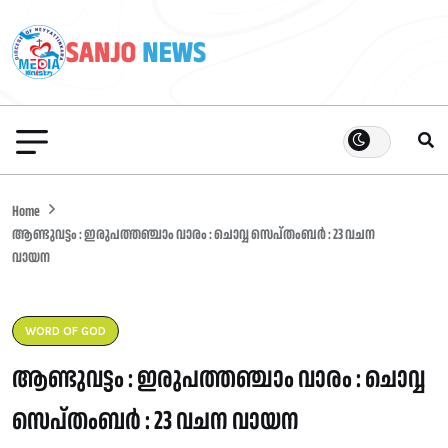
Home
ആണ്ടുവട്ടം : ഇരുപത്തഞ്ചാം വാരം : ചൊവ്വ സെപ്തംബർ : 23 വചന
വായന
WORD OF GOD
ആണ്ടുവട്ടം : ഇരുപത്തഞ്ചാം വാരം : ചൊവ്വ
സെപ്തംബർ : 23 വചന വായന