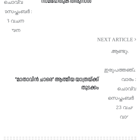
നാമഹേതുക തിരുനാൾ
NEXT ARTICLE
“മാതാവിൻ ചാരെ” ആത്മീയ യാത്രയ്ക്ക്
തുടക്കം