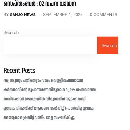
സെപ്തംബർ : 02 വചന വായന
BY
SANJO NEWS
SEPTEMBER 1, 2025
0 COMMENTS
Search
Search
Recent Posts
ആണ്ടുവട്ടം പതിനെട്ടാം വാരം വെള്ളി വചനവായന
കർത്താവിന്റെ രൂപാന്തരണതിരുനാൾ വ്യാഴം വചനവായന
മാവിളക്കടവ് ഇടവകയിൽ തിരുനാളിന് തുടക്കമായി
ഇടവക വികാരിക്ക് ആശംസ അർപ്പിച്ച് പൊൻവിള ഇടവക
മൈക്രോ ക്രെഡിറ്റ് വായ്പ മേള സംഘടിപ്പിച്ചു