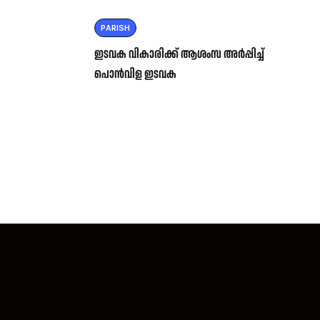
PARISH
ഇടവക വികാരിക്ക് ആശംസ അർപ്പിച്ച്
പൊൻവിള ഇടവക