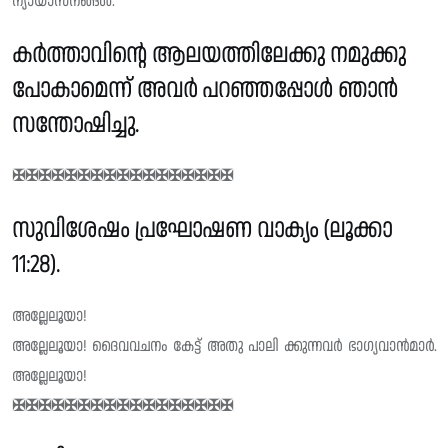
ന്യായാസനങ്ങൾ.
കർത്താവിൻ്റെ ആലയത്തിലേക്കു നമുക്കു
പോകാമെന്ന് അവർ പറഞ്ഞപ്പോൾ ഞാൻ
സന്തോഷിച്ചു.
✠✠✠✠✠✠✠✠✠✠✠✠✠✠✠✠✠
സുവിശേഷം പ്രഘോഷണ വാക്യം (ലൂക്കാ
11:28).
അല്ലേലൂയാ!
അല്ലേലൂയാ! ദൈവവചനം കേട്ട് അതു പാലി ക്കുന്നവർ ഭാഗ്യവാൻമാർ.
അല്ലേലൂയാ!
✠✠✠✠✠✠✠✠✠✠✠✠✠✠✠✠✠