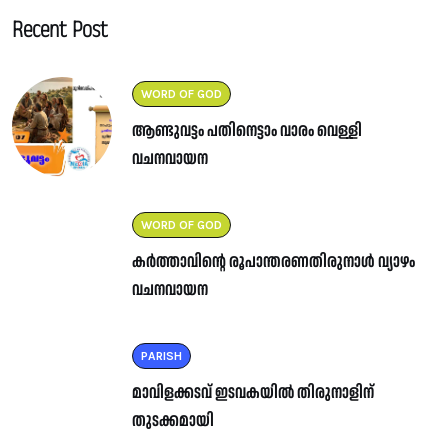
Recent Post
WORD OF GOD
ആണ്ടുവട്ടം പതിനെട്ടാം വാരം വെള്ളി
വചനവായന
WORD OF GOD
കർത്താവിന്റെ രൂപാന്തരണതിരുനാൾ വ്യാഴം
വചനവായന
PARISH
മാവിളക്കടവ് ഇടവകയിൽ തിരുനാളിന്
തുടക്കമായി