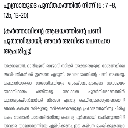
എസ്രായുടെ പുസ്‌തകത്തിൽ നിന്ന് (6 : 7 -8,
12b, 13-20)
(കർത്താവിന്റെ ആലയത്തിൻ്റെ പണി
പൂർത്തിയായി; അവർ അവിടെ പെസഹാ
ആചരിച്ചു)
അക്കാലത്ത്, ദാരിയൂസ് രാജാവ് നദിക്ക് അക്കരെയുള്ള ദേശങ്ങളിലെ
അധിപതികൾക്ക് ഇങ്ങനെ എഴുതി: ദേവലായത്തിന്റെ പണി നടക്കട്ടെ.
യഹൂദൻമാരുടെ ദേശാധിപതിയും ശ്രേഷ്ഠന്മാരുംകൂടെ ദേവാലയം
യഥാസ്‌ഥാനം പണിയട്ടെ. ദേവാലയ പുനർനിർമാണത്തിന്
യൂദാശ്രേഷ്‌ഠൻമാർക്ക് നിങ്ങൾ എന്തു ചെയ്തുകൊടുക്കണമെന്ന്
ഞാൻ കല്‌പന നല്‌കുന്നു: നദിക്കക്കരെയുള്ള പ്രദേശത്തുനിന്നു പിരിച്ച
കപ്പം രാജഭൺഡാരത്തിൽനിന്നു ചെലവു പൂർണമായി വഹിക്കുന്നതിന്
അവരെ താമസമെന്നിയേ ഏല്‌പിക്കണം. ഈ കല്‌പന ലംഘിക്കുകയോ