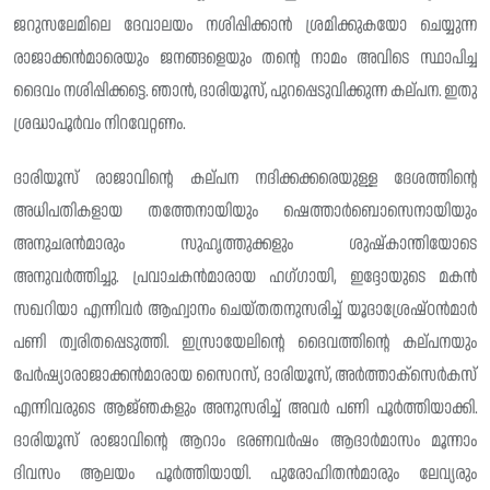
ജറുസലേമിലെ ദേവാലയം നശിപ്പിക്കാൻ ശ്രമിക്കുകയോ ചെയ്യുന്ന
രാജാക്കൻമാരെയും ജനങ്ങളെയും തൻ്റെ നാമം അവിടെ സ്ഥാപിച്ച
ദൈവം നശിപ്പിക്കട്ടെ. ഞാൻ, ദാരിയൂസ്, പുറപ്പെടുവിക്കുന്ന കല്പന. ഇതു
ശ്രദ്ധാപൂർവം നിറവേറ്റണം.
ദാരിയൂസ് രാജാവിന്റെ കല്‌പന നദിക്കക്കരെയുള്ള ദേശത്തിന്റെ
അധിപതികളായ തത്തേനായിയും ഷെത്താർബൊസെനായിയും
അനുചരൻമാരും സുഹൃത്തുക്കളും ശുഷ്കാന്തിയോടെ
അനുവർത്തിച്ചു. പ്രവാചകൻമാരായ ഹഗ്‌ഗായി, ഇദ്ദോയുടെ മകൻ
സഖറിയാ എന്നിവർ ആഹ്വാനം ചെയ്‌തതനുസരിച്ച് യൂദാശ്രേഷ്ഠൻമാർ
പണി ത്വരിതപ്പെടുത്തി. ഇസ്രായേലിന്റെ ദൈവത്തിന്റെ കല്‌പനയും
പേർഷ്യാരാജാക്കൻമാരായ സൈറസ്, ദാരിയൂസ്, അർത്താക്സെർകസ്
എന്നിവരുടെ ആജ്‌ഞകളും അനുസരിച്ച് അവർ പണി പൂർത്തിയാക്കി.
ദാരിയൂസ് രാജാവിന്റെ ആറാം ഭരണവർഷം ആദാർമാസം മൂന്നാം
ദിവസം ആലയം പൂർത്തിയായി. പുരോഹിതൻമാരും ലേവ്യരും