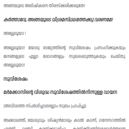
അങ്ങയുടെ അഭിഷികനെ തിരസ്ക്കരിക്കരുതേ!
കർത്താവേ, അങ്ങയുടെ വിശ്രമസ്‌ഥലത്തേക്കു വരണമേ!
അല്ലേലൂയാ !
അല്ലേലൂയാ! യേശു രാജ്യത്തിന്റെ സുവിശേഷം പ്രസംഗിക്കുകയും
ജനങ്ങളുടെ എല്ലാ രോഗങ്ങളും സുഖപ്പെടുത്തുകയും ചെയ്തു.
അല്ലേലൂയാ!
സുവിശേഷം
മർക്കോസിന്റെ വിശുദ്ധ സുവിശേഷത്തിൽനിന്നുള്ള വായന
(അവിടത്തെ സ്പർശിച്ചവരെല്ലാം സുഖം പ്രാപിച്ചു)
അക്കാലത്ത്, യേശുവും ശിഷ്യൻമാരും കടൽ കടന്ന്, ഗനേസറത്തിൽ