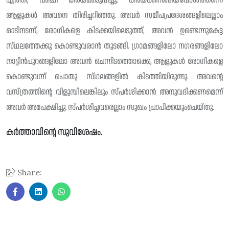
എത്തി, വഞ്ചി കരയ്ക്കടുപ്പിച്ചു. കരയ്ക്കിറങ്ങിയപ്പോൾത്തന്നെ
ആളുകൾ അവനെ തിരിച്ചറിഞ്ഞു. അവർ സമീപപ്രദേശങ്ങളിലെല്ലാം
ഓടിനടന്ന്, രോഗികളെ കിടക്കയിലെടുത്ത്, അവൻ ഉണ്ടെന്നുകേട്ട
സ്‌ഥലത്തേക്കു കൊണ്ടുവരാൻ തുടങ്ങി. ഗ്രാമങ്ങളിലോ നഗരങ്ങളിലോ
നാട്ടിൻപുറങ്ങളിലോ അവൻ ചെന്നിടത്തൊക്കെ, ആളുകൾ രോഗികളെ
കൊണ്ടുവന്ന് പൊതു സ്‌ഥലങ്ങളിൽ കിടത്തിയിരുന്നു. അവന്റെ
വസ്ത്രത്തിന്റെ വിളുമ്പിലെങ്കിലും സ്പർശിക്കാൻ അനുവദിക്കണമെന്ന്
അവർ അപേക്ഷിച്ചു. സ്പർശിച്ചവരെല്ലാം സുഖം പ്രാപിക്കയുംചെയ്തു.
കർത്താവിന്റെ സുവിശേഷം.
Share: