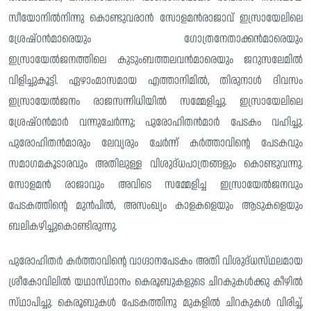
സീയോനിൽനിന്നു കൊണ്ടുവരാൻ സോളമൻരാജാവ് ഇസ്രായേലിലെ
ശ്രേഷ്‌ഠൻമാരെയും ഗോത്രനേതാക്കൻമാരെയും
ഇസ്രായേൽജനത്തിലെ കുടുംബത്തലവൻമാരെയും ജറുസലേമിൽ
വിളിച്ചുകൂട്ടി. ഏഴാംമാസമായ എത്താനിമിൽ, തിരുനാൾ ദിവസം
ഇസ്രായേൽജനം രാജസന്നിധിയിൽ സമ്മേളിച്ചു. ഇസ്രായേലിലെ
ശ്രേഷ്ഠൻമാർ വന്നുചേർന്നു; പുരോഹിതൻമാർ പേടകം വഹിച്ചു.
പുരോഹിതൻമാരും ലേവ്യരും ചേർന്ന് കർത്താവിന്റെ പേടകവും
സമാഗമകൂടാരവും അതിലുള്ള വിശുദ്‌ധപാത്രങ്ങളും കൊണ്ടുവന്നു.
സോളമൻ രാജാവും അവിടെ സമ്മേളിച്ച ഇസ്രായേൽജനവും
പേടകത്തിന്റെ മുൻപിൽ, അസംഖ്യം കാളകളെയും ആടുകളെയും
ബലികഴിച്ചുകൊണ്ടിരുന്നു.
പുരോഹിതർ കർത്താവിന്റെ വാഗ്ദാനപേടകം അതി വിശുദ്‌ധസ്‌ഥലമായ
ശ്രീകോവിലിൽ യഥാസ്‌ഥാനം കെരൂബുകളുടെ ചിറകുകൾക്കു കീഴിൽ
സ്‌ഥാപിച്ചു. കെരൂബുകൾ പേടകത്തിനു മുകളിൽ ചിറകുകൾ വിരിച്ച്,