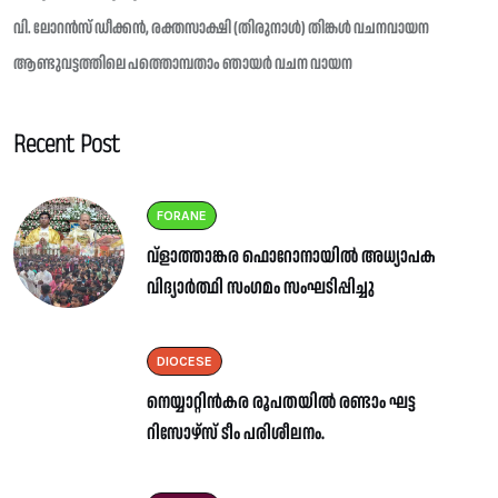
വി. ലോറൻസ് ഡീക്കൻ, രക്തസാക്ഷി (തിരുനാൾ) തിങ്കൾ വചനവായന
ആണ്ടുവട്ടത്തിലെ പത്തൊമ്പതാം ഞായർ വചന വായന
Recent Post
FORANE
വ്ളാത്താങ്കര ഫൊറോനായിൽ അധ്യാപക
വിദ്യാർത്ഥി സംഗമം സംഘടിപ്പിച്ചു
DIOCESE
നെയ്യാറ്റിൻകര രൂപതയിൽ രണ്ടാം ഘട്ട
റിസോഴ്സ് ടീം പരിശീലനം.