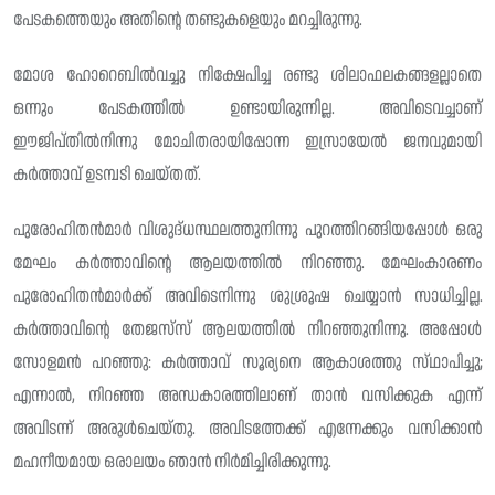
പേടകത്തെയും അതിന്റെ തണ്ടുകളെയും മറച്ചിരുന്നു.
മോശ ഹോറെബിൽവച്ചു നിക്ഷേപിച്ച രണ്ടു ശിലാഫലകങ്ങളല്ലാതെ
ഒന്നും പേടകത്തിൽ ഉണ്ടായിരുന്നില്ല. അവിടെവച്ചാണ്
ഈജിപ്തിൽനിന്നു മോചിതരായിപ്പോന്ന ഇസ്രായേൽ ജനവുമായി
കർത്താവ് ഉടമ്പടി ചെയ്തത്.
പുരോഹിതൻമാർ വിശുദ്‌ധസ്ഥലത്തുനിന്നു പുറത്തിറങ്ങിയപ്പോൾ ഒരു
മേഘം കർത്താവിന്റെ ആലയത്തിൽ നിറഞ്ഞു. മേഘംകാരണം
പുരോഹിതൻമാർക്ക് അവിടെനിന്നു ശുശ്രൂഷ ചെയ്യാൻ സാധിച്ചില്ല.
കർത്താവിന്റെ തേജസ്‌സ് ആലയത്തിൽ നിറഞ്ഞുനിന്നു. അപ്പോൾ
സോളമൻ പറഞ്ഞു: കർത്താവ് സൂര്യനെ ആകാശത്തു സ്‌ഥാപിച്ചു;
എന്നാൽ, നിറഞ്ഞ അന്ധകാരത്തിലാണ് താൻ വസിക്കുക എന്ന്
അവിടന്ന് അരുൾചെയ്തു. അവിടത്തേക്ക് എന്നേക്കും വസിക്കാൻ
മഹനീയമായ ഒരാലയം ഞാൻ നിർമിച്ചിരിക്കുന്നു.