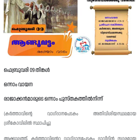
ഫെബ്രുവരി 09 തിങ്കൾ
ഒന്നാം വായന
രാജാക്കൻമാരുടെ ഒന്നാം പുസ്‌തകത്തിൽനിന്ന്
(കർത്താവിൻ്റെ വാഗ്‌ദാനപേടകം അതിവിശിയസ്ഥലമായ
ശ്രീകോവിലിൽ സ്ഥാപിച്ചു
അക്കാലത്ത്, കർത്താവിൻെറ വാഗ്‌ദാനപേടകം ദാവീദിൻ നഗരമായ