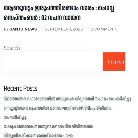
ആണ്ടുവട്ടം ഇരുപത്തിരണ്ടാം വാരം : ചൊവ്വ
സെപ്തംബർ : 02 വചന വായന
BY
SANJO NEWS
SEPTEMBER 1, 2025
0 COMMENTS
Search
Search
Recent Posts
വ്ളാത്താങ്കര ഫൊറോനായിൽ അധ്യാപക വിദ്യാർത്ഥി സംഗമം സംഘടിപ്പിച്ചു
നെയ്യാറ്റിൻകര രൂപതയിൽ രണ്ടാം ഘട്ട റിസോഴ്സ് ടീം പരിശീലനം
സംഘടിപ്പിച്ചു.
യാമപ്രാർത്ഥനകൾ നമ്മുടെ ദൈനംദിന ജീവിതത്തെ
വിശുദ്ധീകരിക്കുന്നുവെന്ന് ലെയോ പാപ്പാ