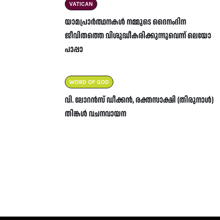
VATICAN
യാമപ്രാർത്ഥനകൾ നമ്മുടെ ദൈനംദിന
ജീവിതത്തെ വിശുദ്ധീകരിക്കുന്നുവെന്ന് ലെയോ
പാപ്പാ
WORD OF GOD
വി. ലോറൻസ് ഡീക്കൻ, രക്തസാക്ഷി (തിരുനാൾ)
തിങ്കൾ വചനവായന