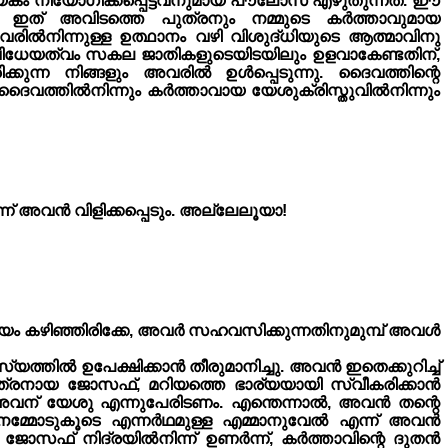
ത്യേകം നിയോഗിക്കപ്പെട്ടവനുമായ പൗലോസ് എഴുതുന്നത്. ഈ
്. ഇത് അവിടത്തെ പുത്രനും നമ്മുടെ കർത്താവുമായ
വരിൽനിന്നുള്ള ഉത്ഥാനം വഴി വിശുദ്‌ധിയുടെ ആത്മാവിനു
റ വിധേയത്വം സകല ജാതികളുടെയിടയിലും ഉളവാകേണ്ടതിന്,
രിക്കുന്ന നിങ്ങളും അവരിൽ ഉൾപ്പെടുന്നു. ദൈവത്തിന്റെ
ായ ദൈവത്തിൽനിന്നും കർത്താവായ യേശുക്രിസ്തുവിൽനിന്നും
് അവൻ വിളിക്കപ്പെടും. അല്ലേലൂയാ!
യം കഴിഞ്ഞിരിക്കേ, അവർ സഹവസിക്കുന്നതിനുമുമ്പ് അവൾ
ിൽ ഉപേക്ഷിക്കാൻ തീരുമാനിച്ചു. അവൻ ഇതെക്കുറിച്ച്
െ പുത്രനായ ജോസഫ്, മറിയത്തെ ഭാര്യയായി സ്വീകരിക്കാൻ
 നീ അവന് യേശു എന്നുപേരിടണം. എന്തെന്നാൽ, അവൻ തന്റെ
ം നമ്മോടുകൂടെ എന്നർഥമുള്ള എമ്മാനുവേൽ എന്ന് അവൻ
 ജോസഫ് നിദ്രയിൽനിന്ന് ഉണർന്ന്, കർത്താവിന്റെ ദുതൻ