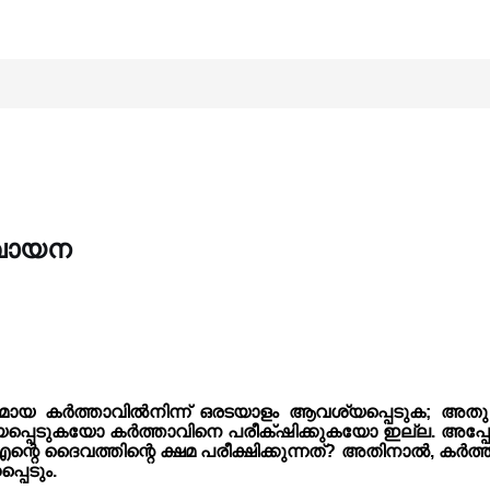
വായന
ൈവമായ കർത്താവിൽനിന്ന് ഒരടയാളം ആവശ്യപ്പെടുക
പ്പെടുകയോ കർത്താവിനെ പരീക്‌ഷിക്കുകയോ ഇല്ല. അപ്പോ
െ ദൈവത്തിന്റെ ക്ഷമ പരീക്ഷിക്കുന്നത്? അതിനാൽ, കർത്താ
്പെടും.