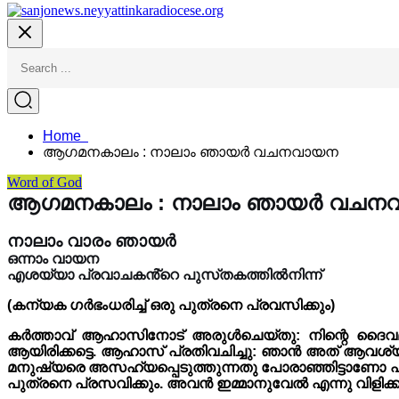
Home
ആഗമനകാലം : നാലാം ഞായർ വചനവായന
Word of God
ആഗമനകാലം : നാലാം ഞായർ വചന
നാലാം വാരം ഞായർ
ഒന്നാം വായന
എശയ്യാ പ്രവാചകൻ്റെ പുസ്‌തകത്തിൽനിന്ന്
(കന്യക ഗർഭംധരിച്ച് ഒരു പുത്രനെ പ്രവസിക്കും)
കർത്താവ് ആഹാസിനോട് അരുൾചെയ്‌തു: നിന്റെ ദ
ആയിരിക്കട്ടെ. ആഹാസ് പ്രതിവചിച്ചു: ഞാൻ അത് ആവശ്യ
മനുഷ്യരെ അസഹ്യപ്പെടുത്തുന്നതു പോരാഞ്ഞിട്ടാണോ എന്റ
പുത്രനെ പ്രസവിക്കും. അവൻ ഇമ്മാനുവേൽ എന്നു വിളിക്കപ