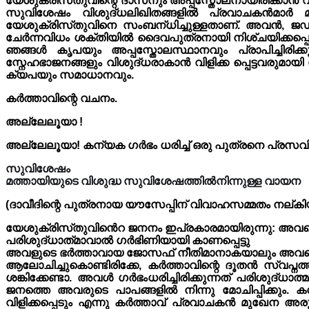
യേശുക്രിസ്‌തുവിന്റെ ദാസനും അപ്പസ്തോലനായിരിക്കാൻ വ
സുവിശേഷം വിശുദ്‌ധലിഖിതങ്ങളിൽ പ്രവാചകൻമാർ മു
യേശുക്രിസ്‌തുവിനെ സംബന്‌ധിച്ചുള്ളതാണ്. അവൻ, ജഡപ്
ചേർന്നവിധം ശക്തിയിൽ ദൈവപുത്രനായി നിശ്‌ചയിക്കപ്പ
ഞങ്ങൾ കൃപയും അപ്പസ്തോലസ്ഥാനവും പ്രാപിച്ചിരിക്കുന്
സ്നേഹഭാജനങ്ങളും വിശുദ്‌ധരാകാൻ വിളിക്ക പ്പെട്ടവരുമാ
ക്യപയും സമാധാനവും.
കർത്താവിന്റെ വചനം.
അല്ലേലൂയാ !
അല്ലേലൂയാ! കന്യക ഗർഭം ധരിച്ച് ഒരു പുത്രനെ പ്രസവിക
സുവിശേഷം
മത്തായിയുടെ വിശുദ്ധ സുവിശേഷത്തിൽനിന്നുള്ള വായന
(ദാവീദിന്റെ പുത്രനായ യൗസേപ്പിന് വിവാഹസമ്മതം നല്കിയി
യേശുക്രിസ്‌തുവിൻെറ ജനനം ഇപ്രകാരമായിരുന്നു: അവന്
പരിശുദ്‌ധാത്‌മാവാൽ ഗർഭിണിയായി കാണപ്പെട്ടു
അവളുടെ ഭർത്താവായ ജോസഫ് നീതിമാനാകയാലും അവളെ അപമ
ആലോചിച്ചുകൊണ്ടിരിക്കേ, കർത്താവിന്റെ ദൂതൻ സ്വപ്നത
ശങ്കിക്കേണ്ടാ. അവൾ ഗർഭംധരിച്ചിരിക്കുന്നത് പരിശുദ
ജനത്തെ അവരുടെ പാപങ്ങളിൽ നിന്നു മോചിപ്പിക്കും.
വിളിക്കപ്പെടും എന്നു കർത്താവ് പ്രവാചകൻ മുഖേന അര