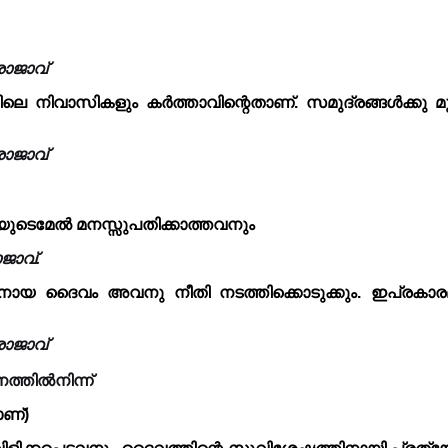
രാജാവ്
 നിവാസികളും കർത്താവിന്റെതാണ്. സമുദ്രങ്ങൾക്കു മുക
രാജാവ്
യുടെമേൽ മനസ്സുപതിക്കാത്തവനും
ജാവ്.
യ ദൈവം അവനു നീതി നടത്തിക്കൊടുക്കും. ഇപ്രകാരമ
രാജാവ്
ത്തിൽനിന്ന്
ാണ്)