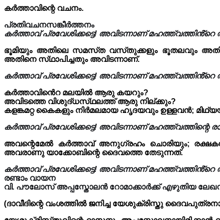
കർത്താവിന്റെ വചനം.
പ്രതിവചനസങ്കീർത്തനം
കർത്താവ് പ്രവേശിക്കട്ടെ! അവിടന്നാണ് മഹത്ത്വത്തിൻ്റെ 
ഭൂമിയും അതിലെ സമസ്‌ത വസ്‌തുക്കളും ഭൂതലവും അതിലെ
അതിനെ സ്‌ഥാപിച്ചതും അവിടന്നാണ്.
കർത്താവ് പ്രവേശിക്കട്ടെ! അവിടന്നാണ് മഹത്ത്വത്തിൻ്റെ 
കർത്താവിൻെറ മലയിൽ ആരു കയറും?
അവിടത്തെ വിശുദ്‌ധസ്‌ഥലത്ത് ആരു നില്ക്കും?
കളങ്കമറ്റ കൈകളും നിർമലമായ ഹൃദയവും ഉള്ളവൻ; മിഥ്യ
കർത്താവ് പ്രവേശിക്കട്ടെ! അവിടന്നാണ് മഹത്ത്വത്തിന്റെ രാ
അവന്റെമേൽ കർത്താവ് അനുഗ്രഹം ചൊരിയും; രക്ഷകനാ
അവരാണു യാക്കോബിന്റെ ദൈവത്തെ തേടുന്നത്.
കർത്താവ് പ്രവേശിക്കട്ടെ! അവിടന്നാണ് മഹത്ത്വത്തിൻ്റെ 
രണ്ടാം വായന
വി. പൗലോസ് അപ്പസ്തോലൻ റോമാക്കാർക്ക് എഴുതിയ ലേഖന
(ദാവീദിന്റെ വംശത്തിൽ ജനിച്ച യേശുക്രിസ്തു‌ ദൈവപുത്രന