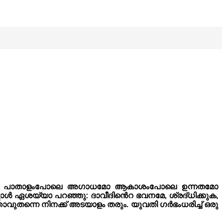
; അതു പാതാളംപോലെ അഗാധമോ ആകാശംപോലെ ഉന്നതമോ
ൾ ഏശയ്യാ പറഞ്ഞു: ദാവീദിൻെറ ഭവനമേ, ശ്രദ്‌ധിക്കുക,
വുതന്നെ നിനക്ക് അടയാളം തരും. യുവതി ഗർഭംധരിച്ച് ഒരു