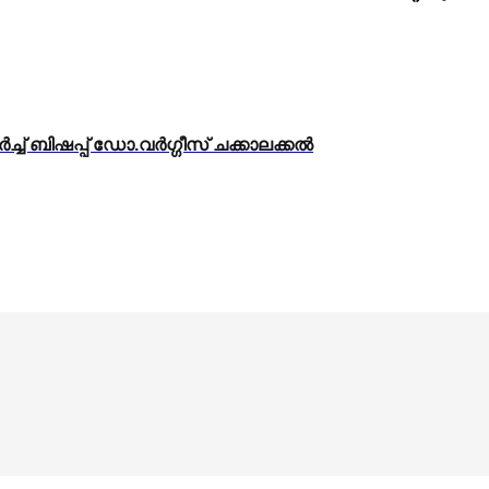
് ബിഷപ്പ് ഡോ.വര്‍ഗ്ഗീസ് ചക്കാലക്കല്‍