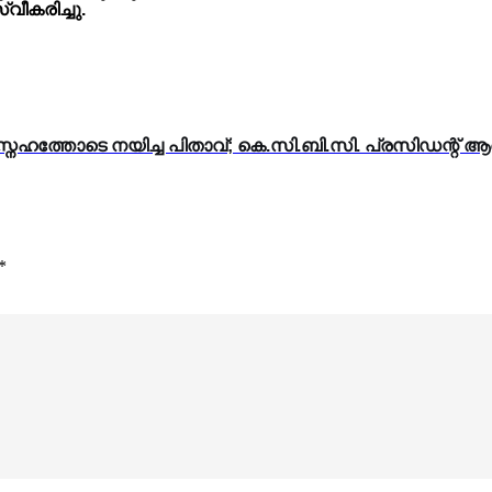
വീകരിച്ചു.
്നേഹത്തോടെ നയിച്ച പിതാവ്; കെ.സി.ബി.സി. പ്രസിഡന്റ് ആർച്ച
*