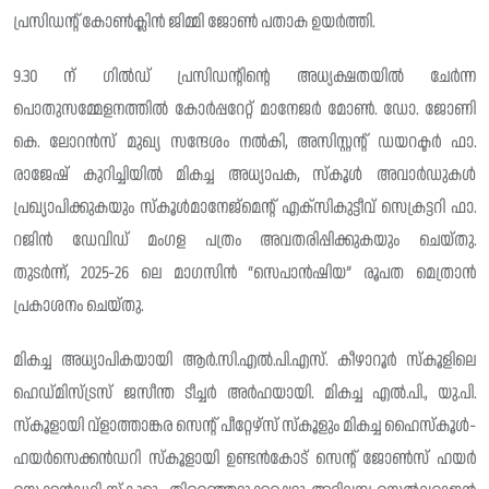
പ്രസിഡന്റ്‌ കോൺക്ലിൻ ജിമ്മി ജോൺ പതാക ഉയർത്തി.
9.30 ന് ഗിൽഡ് പ്രസിഡന്റിന്റെ അധ്യക്ഷതയിൽ ചേർന്ന
പൊതുസമ്മേളനത്തിൽ കോർപ്പറേറ്റ് മാനേജർ മോൺ. ഡോ. ജോണി
കെ. ലോറൻസ് മുഖ്യ സന്ദേശം നൽകി, അസിസ്റ്റന്റ് ഡയറക്ടർ ഫാ.
രാജേഷ് കുറിച്ചിയിൽ മികച്ച അധ്യാപക, സ്‌കൂൾ അവാർഡുകൾ
പ്രഖ്യാപിക്കുകയും സ്കൂൾമാനേജ്മെന്റ് എക്സികുട്ടീവ് സെക്രട്ടറി ഫാ.
റജിൻ ഡേവിഡ് മംഗള പത്രം അവതരിപ്പിക്കുകയും ചെയ്തു.
തുടർന്ന്, 2025-26 ലെ മാഗസിൻ “സെപാൻഷിയ” രൂപത മെത്രാൻ
പ്രകാശനം ചെയ്തു.
മികച്ച അധ്യാപികയായി ആർ.സി.എൽ.പി.എസ്. കീഴാറൂർ സ്കൂളിലെ
ഹെഡ്മിസ്ട്രസ് ജസീന്ത ടീച്ചർ അർഹയായി. മികച്ച എൽ.പി., യു.പി.
സ്‌കൂളായി വ്ളാത്താങ്കര സെന്റ് പീറ്റേഴ്സ് സ്‌കൂളും മികച്ച ഹൈസ്കൂൾ-
ഹയർസെക്കൻഡറി സ്‌കൂളായി ഉണ്ടൻകോട് സെന്റ് ജോൺസ് ഹയർ