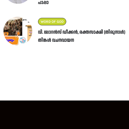
പാപ്പാ
WORD OF GOD
വി. ലോറൻസ് ഡീക്കൻ, രക്തസാക്ഷി (തിരുനാൾ)
തിങ്കൾ വചനവായന