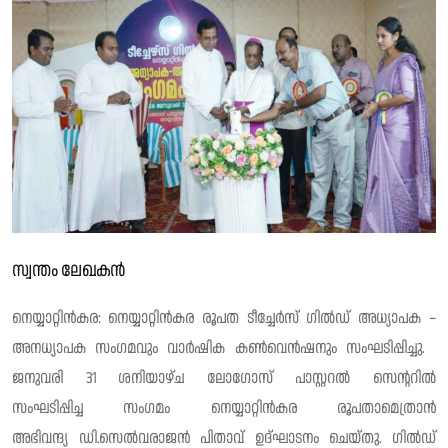
സ്വന്തം ലേഖകൻ
നെയ്യാറ്റിൻകര: നെയ്യാറ്റിൻകര രൂപത ടീച്ചേർസ് ഗിൽഡ് അധ്യാപക –
അനധ്യാപക സംഗമവും വാർഷിക കൺവെൻഷനും സംഘടിപ്പിച്ചു.
ജനുവരി 31 ശനിയാഴ്ച ലോഗോസ് പാസ്റ്ററൽ സെന്ററിൽ
സംഘടിപ്പിച്ച സംഗമം നെയ്യാറ്റിൻകര രൂപതാമെത്രാൻ
അഭിവന്ദ്യ ഡി.സെൽവരാജൻ പിതാവ് ഉദ്ഘാടനം ചെയ്തു. ഗിൽഡ്