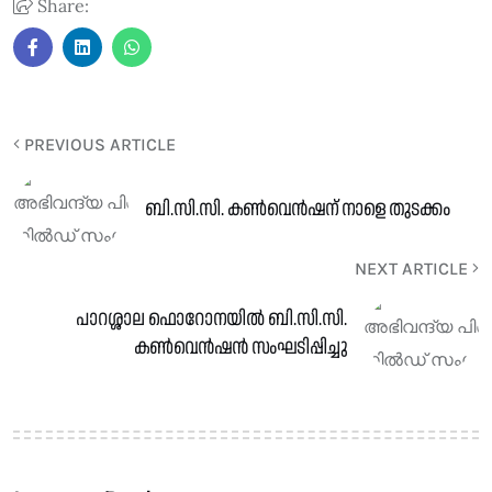
Share:
PREVIOUS ARTICLE
ബി.സി.സി. കൺവെൻഷന് നാളെ തുടക്കം
NEXT ARTICLE
പാറശ്ശാല ഫൊറോനയിൽ ബി.സി.സി.
കൺവെൻഷൻ സംഘടിപ്പിച്ചു