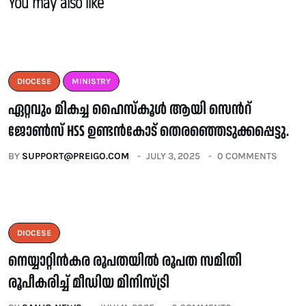
You may also like
DIOCESE
MINISTRY
ഏറ്റവും മികച്ച ഹൈസ്കൂൾ ആയി സെൻറ്
ജോൺസ് HSS ഉണ്ടൻകോട് തെരഞ്ഞെടുക്കപ്പെട്ടു.
BY
SUPPORT@PREIGO.COM
JULY 3, 2025
0 COMMENTS
DIOCESE
നെയ്യാറ്റിൻകര രൂപതയിൽ രൂപത സമിതി
രൂപീകരിച്ച് മീഡിയ മിനിസ്ട്രി