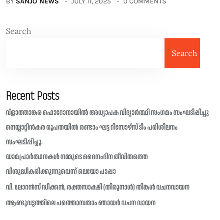
BY
SANJO NEWS
JULY 11, 2025
0 COMMENTS
Search
Search
Recent Posts
വ്ളാത്താങ്കര ഫൊറോനായിൽ അധ്യാപക വിദ്യാർത്ഥി സംഗമം സംഘടിപ്പിച്ചു
നെയ്യാറ്റിൻകര രൂപതയിൽ രണ്ടാം ഘട്ട റിസോഴ്സ് ടീം പരിശീലനം
സംഘടിപ്പിച്ചു.
യാമപ്രാർത്ഥനകൾ നമ്മുടെ ദൈനംദിന ജീവിതത്തെ
വിശുദ്ധീകരിക്കുന്നുവെന്ന് ലെയോ പാപ്പാ
വി. ലോറൻസ് ഡീക്കൻ, രക്തസാക്ഷി (തിരുനാൾ) തിങ്കൾ വചനവായന
ആണ്ടുവട്ടത്തിലെ പത്തൊമ്പതാം ഞായർ വചന വായന