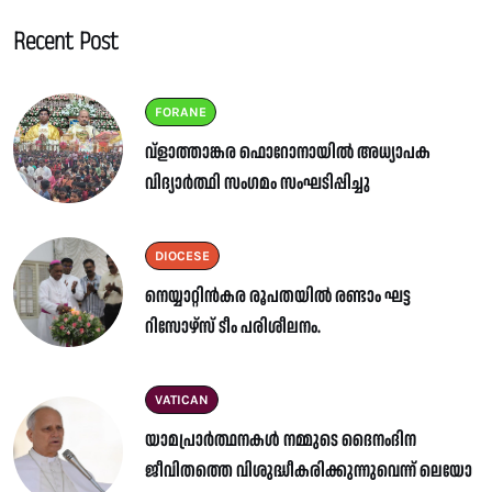
Recent Post
FORANE
വ്ളാത്താങ്കര ഫൊറോനായിൽ അധ്യാപക
വിദ്യാർത്ഥി സംഗമം സംഘടിപ്പിച്ചു
DIOCESE
നെയ്യാറ്റിൻകര രൂപതയിൽ രണ്ടാം ഘട്ട
റിസോഴ്സ് ടീം പരിശീലനം.
VATICAN
യാമപ്രാർത്ഥനകൾ നമ്മുടെ ദൈനംദിന
ജീവിതത്തെ വിശുദ്ധീകരിക്കുന്നുവെന്ന് ലെയോ