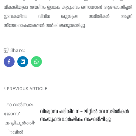
വികാരിയുടെ ജന്മദിനം ഇടവക കുടുംബം ഒന്നായാണ് ആഘോഷിച്ചത്.
ഇടവകയിലെ വിവിധ ശുശ്രൂഷ സമിതികൾ അച്ചന്
സ്നേഹോപഹാരങ്ങൾ നൽകി അനുമോദിച്ചു.
Share:
PREVIOUS ARTICLE
വിശ്വാസ പരിശീലന – ലിറ്റിൽ വേ സമിതികൾ
സംയുക്ത വാർഷികം സംഘടിപ്പിച്ചു