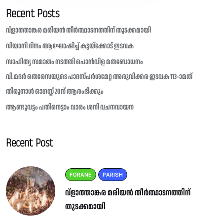
Recent Posts
വ്ളാത്താങ്കര മരിയൻ തീർത്ഥാടനത്തിന് തുടക്കമായി
വിയാനി ദിനം ആഘോഷിച്ച് കട്ടയ്ക്കോട് ഇടവക
സാഹിത്യ സമാജം നടത്തി പൊൻവിള മതബോധനം
വി.മദർ തെരേസയുടെ പാദസ്പർശമേറ്റ അരുവിക്കര ഇടവക 113-ാമത്
തിരുനാൾ ഓഗസ്റ്റ് 20ന് ആരംഭിക്കും
ആണ്ടുവട്ടം പതിനെട്ടാം വാരം ശനി വചനവായന
Recent Post
FORANE
PARISH
വ്ളാത്താങ്കര മരിയൻ തീർത്ഥാടനത്തിന്
തുടക്കമായി