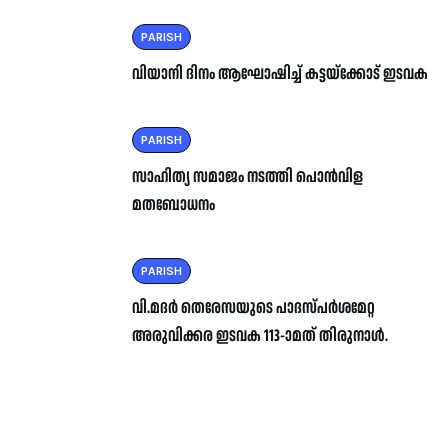
PARISH
വിയാനി ദിനം ആഘോഷിച്ച് കട്ടയ്ക്കോട് ഇടവക
PARISH
സാഹിത്യ സമാജം നടത്തി പൊൻവിള
മതബോധനം
PARISH
വി.മദർ തെരേസയുടെ പാദസ്പർശമേറ്റ
അരുവിക്കര ഇടവക 113-ാമത് തിരുനാൾ.