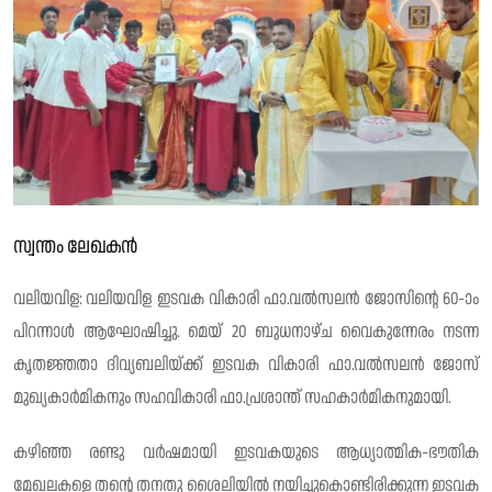
സ്വന്തം ലേഖകൻ
വലിയവിള: വലിയവിള ഇടവക വികാരി ഫാ.വൽസലൻ ജോസിന്റെ 60-ാം
പിറന്നാൾ ആഘോഷിച്ചു. മെയ് 20 ബുധനാഴ്ച വൈകുന്നേരം നടന്ന
കൃതജ്ഞതാ ദിവ്യബലിയ്ക്ക് ഇടവക വികാരി ഫാ.വൽസലൻ ജോസ്
മുഖ്യകാർമികനും സഹവികാരി ഫാ.പ്രശാന്ത് സഹകാർമികനുമായി.
കഴിഞ്ഞ രണ്ടു വർഷമായി ഇടവകയുടെ ആധ്യാത്മിക-ഭൗതിക
മേഖലകളെ തന്റെ തനതു ശൈലിയിൽ നയിച്ചുകൊണ്ടിരിക്കുന്ന ഇടവക