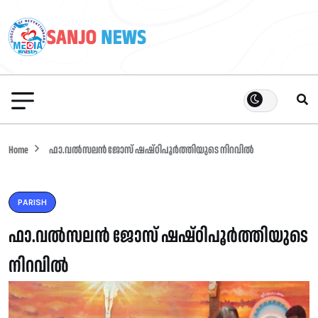
Home
ഫാ.വൽസലൻ ജോസ് ഷഷ്ഠിപൂർത്തിയുടെ നിറവിൽ
PARISH
ഫാ.വൽസലൻ ജോസ് ഷഷ്ഠിപൂർത്തിയുടെ
നിറവിൽ