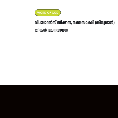
WORD OF GOD
വി. ലോറൻസ് ഡീക്കൻ, രക്തസാക്ഷി (തിരുനാൾ)
തിങ്കൾ വചനവായന