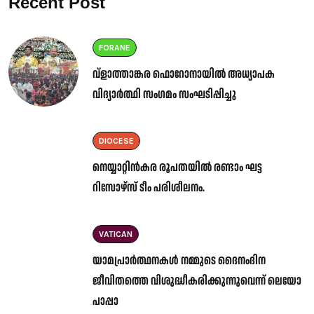
Recent Post
FORANE
വ്ളാത്താങ്കര ഫൊറോനായിൽ അധ്യാപക
വിദ്യാർത്ഥി സംഗമം സംഘടിപ്പിച്ചു
DIOCESE
നെയ്യാറ്റിൻകര രൂപതയിൽ രണ്ടാം ഘട്ട
റിസോഴ്സ് ടീം പരിശീലനം.
VATICAN
യാമപ്രാർത്ഥനകൾ നമ്മുടെ ദൈനംദിന
ജീവിതത്തെ വിശുദ്ധീകരിക്കുന്നുവെന്ന് ലെയോ
പാപ്പാ