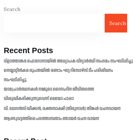
Search
Search
Recent Posts
വ്ളാത്താങ്കര ഫൊറോനായിൽ അധ്യാപക വിദ്യാർത്ഥി സംഗമം സംഘടിപ്പിച്ചു
നെയ്യാറ്റിൻകര രൂപതയിൽ രണ്ടാം ഘട്ട റിസോഴ്സ് ടീം പരിശീലനം
സംഘടിപ്പിച്ചു.
യാമപ്രാർത്ഥനകൾ നമ്മുടെ ദൈനംദിന ജീവിതത്തെ
വിശുദ്ധീകരിക്കുന്നുവെന്ന് ലെയോ പാപ്പാ
വി. ലോറൻസ് ഡീക്കൻ, രക്തസാക്ഷി (തിരുനാൾ) തിങ്കൾ വചനവായന
ആണ്ടുവട്ടത്തിലെ പത്തൊമ്പതാം ഞായർ വചന വായന