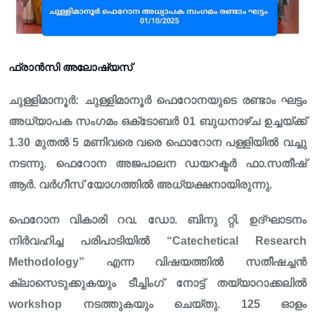
ഫ്രാൻസി അലോഷ്യസ്
ചുള്ളിമാനൂർ: ചുള്ളിമാനൂർ ഫെറോനയുടെ രണ്ടാം ഘട്ടം
അധ്യാപക സംഗമം ഒക്‌ടോബർ 01 ബുധനാഴ്ച ഉച്ചയ്ക്ക്
1.30 മുതൽ 5 മണിവരെ വരെ ഫൊറോന പള്ളിയിൽ വച്ചു
നടന്നു. ഫെറോന അജപാലന ഡയറക്ടർ ഫാ.സതീഷ്
ആർ. വർഗീസ് യോഗത്തിൽ അധ്യക്ഷനായിരുന്നു.
ഫെറോന വികാരി റവ. ഡോ. ബിനു റ്റി. ഉദ്ഘാടനം
നിർവഹിച്ച പരിപാടിയിൽ “Catechetical Research
Methodology” എന്ന വിഷയത്തിൽ സതീഷച്ചൻ
ക്ലാസെടുക്കുകയും ടീച്ചിംഗ് നോട്ട് തയ്യാറാക്കലിൽ
workshop നടത്തുകയും ചെയ്തു. 125 ഓളം