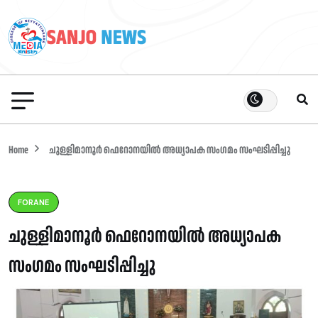
Home
ചുള്ളിമാനൂർ ഫെറോനയിൽ അധ്യാപക സംഗമം സംഘടിപ്പിച്ചു
FORANE
ചുള്ളിമാനൂർ ഫെറോനയിൽ അധ്യാപക
സംഗമം സംഘടിപ്പിച്ചു