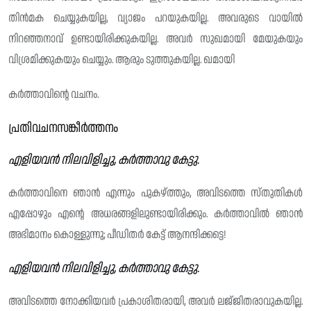
തിൻമക ചെയ്യുകയില്ല, വ്യാജം പറയുകയില്ല. അവരുടെ വായിൽ
നിറഞ്ഞനാവ് ഉണ്ടായിരിക്കുകയില്ല. അവർ സുഖമായി മേയുകയും
വിശ്രമിക്കുകയും ചെയ്യും. ആരും ടുത്തുകയില്ല. ഖമായി
കർത്താവിന്റെ വചനം.
പ്രതിവചനസങ്കീർത്തനം
എളിയവൻ നിലവിളിച്ചു, കർത്താവു കേട്ടു.
കർത്താവിനെ ഞാൻ എന്നും പുകഴ്ത്തും, അവിടത്തെ സ്‌തുതികൾ
എപ്പോഴും എന്റെ അധരങ്ങളിലുണ്ടായിരിക്കും. കർത്താവിൽ ഞാൻ
അഭിമാനം കൊള്ളുന്നു; പീഡിതർ കേട്ട് ആനന്ദിക്കട്ടെ!
എളിയവൻ നിലവിളിച്ചു, കർത്താവു കേട്ടു.
അവിടത്തെ നോക്കിയവർ പ്രകാശിതരായി, അവർ ലജ്‌ജിതരാവുകയില്ല.