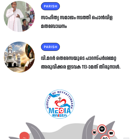
PARISH
സാഹിത്യ സമാജം നടത്തി പൊൻവിള
മതബോധനം
PARISH
വി.മദർ തെരേസയുടെ പാദസ്പർശമേറ്റ
അരുവിക്കര ഇടവക 113-ാമത് തിരുനാൾ.