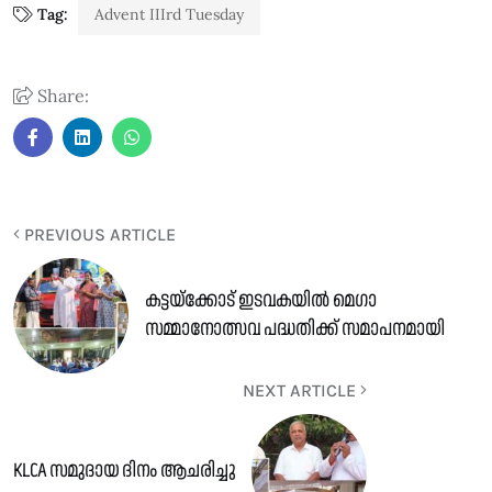
Tag:
Advent IIIrd Tuesday
Share:
PREVIOUS ARTICLE
കട്ടയ്ക്കോട് ഇടവകയിൽ മെഗാ
സമ്മാനോത്സവ പദ്ധതിക്ക്‌ സമാപനമായി
NEXT ARTICLE
KLCA സമുദായ ദിനം ആചരിച്ചു