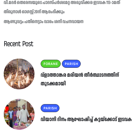
വി.മദർ തെരേസയുടെ പാദസ്പർശമേറ്റ അരുവിക്കര ഇടവക 113-ാമത്
തിരുനാൾ ഓഗസ്റ്റ് 20ന് ആരംഭിക്കും
ആണ്ടുവട്ടം പതിനെട്ടാം വാരം ശനി വചനവായന
Recent Post
FORANE
PARISH
വ്ളാത്താങ്കര മരിയൻ തീർത്ഥാടനത്തിന്
തുടക്കമായി
PARISH
വിയാനി ദിനം ആഘോഷിച്ച് കട്ടയ്ക്കോട് ഇടവക