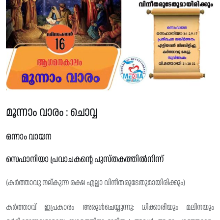
മൂന്നാം വാരം : ചൊവ്വ
ഒന്നാം വായന
സെഫാനിയാ പ്രവാചകൻ്റെ പുസ്‌തകത്തിൽനിന്ന്
(കർത്താവു നല്‌കുന്ന രക്ഷ എല്ലാ വിനീതരുടേതുമായിരിക്കും)
കർത്താവ് ഇപ്രകാരം അരുൾചെയ്യുന്നു: ധിക്കാരിയും മലിനയും