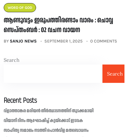
WORD OF GOD
ആണ്ടുവട്ടം ഇരുപത്തിരണ്ടാം വാരം : ചൊവ്വ
സെപ്തംബർ : 02 വചന വായന
BY
SANJO NEWS
SEPTEMBER 1, 2025
0 COMMENTS
Search
Search
Recent Posts
വ്ളാത്താങ്കര മരിയൻ തീർത്ഥാടനത്തിന് തുടക്കമായി
വിയാനി ദിനം ആഘോഷിച്ച് കട്ടയ്ക്കോട് ഇടവക
സാഹിത്യ സമാജം നടത്തി പൊൻവിള മതബോധനം