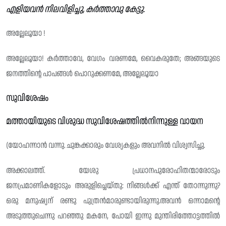
എളിയവൻ നിലവിളിച്ചു, കർത്താവു കേട്ടു.
അല്ലേലൂയാ !
അല്ലേലൂയാ! കർത്താവേ, വേഗം വരണമേ, വൈകരുതേ; അങ്ങയുടെ
ജനത്തിൻ്റെ പാപങ്ങൾ പൊറുക്കണമേ, അല്ലേലൂയാ
സുവിശേഷം
മത്തായിയുടെ വിശുദ്ധ സുവിശേഷത്തിൽനിന്നുള്ള വായന
(യോഹന്നാൻ വന്നു. ചുങ്കക്കാരും വേശ്യകളും അവനിൽ വിശ്വസിച്ചു.
അക്കാലത്ത്. യേശു പ്രധാനപുരോഹിതന്മാരോടും
ജനപ്രമാണികളോടും അരുളിച്ചെയ്തു: നിങ്ങൾക്ക് എന്ത് തോന്നുന്നു?
ഒരു മനുഷ്യന് രണ്ടു പുത്രൻമാരുണ്ടായിരുന്നു.അവൻ ഒന്നാമന്റെ
അടുത്തുചെന്നു പറഞ്ഞു മകനേ, പോയി ഇന്നു മുന്തിരിത്തോട്ടത്തിൽ