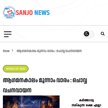
Home
ആഗമനകാലം മൂന്നാം വാരം : ചൊവ്വ വചനവായന
WORD OF GOD
ആഗമനകാലം മൂന്നാം വാരം : ചൊവ്വ
വചനവായന