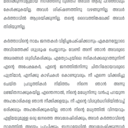
മർദിക്കുന്നവളുമായ നഗരത്തിനു ദുരിതം! അവൾ ആരു പറഞ്ഞാലും
കേൾക്കുകയില്ല. അവൾ ശിക്‌ഷണത്തിനു വഴങ്ങുന്നില്ല. അവൾ
കർത്താവിൽ ആശ്രയിക്കുന്നില്ല. തന്റെ ദൈവത്തിങ്കലേക്ക് അവൾ
തിരിയുന്നില്ല.
കർത്താവിന്റെ നാമം ജനതകൾ വിളിച്ചപേക്‌ഷിക്കാനും ഏകമനസ്സോടെ
അവിടത്തേക്ക് ശുശ്രൂഷ ചെയ്യാനും വേണ്ടി അന്ന് ഞാൻ അവരുടെ
അധരങ്ങൾ ശുദ്‌ധീകരിക്കും. എത്യോപ്യയിലെ നദികൾക്കപ്പുറത്തുനിന്ന്
എന്റെ അപേക്ഷകർ, എന്റെ ജനത്തിൽനിന്നു ചിതറിപ്പോയവരുടെ
പുത്രിമാർ, എനിക്കു കാഴ്ചകൾ കൊണ്ടുവരും. നീ എന്നെ ധിക്കരിച്ചു
ചെയ്ത പ്രവൃത്തികൾ നിമിത്തം നിന്നെ ഞാൻ അന്നു
ലജ്ജിതനാക്കുകയില്ല. എന്തെന്നാൽ, നിന്റെ മധ്യേനിന്നു വൻപു പറയുന്ന
അഹങ്കാരികളെ ഞാൻ നീക്കിക്കളയും. നീ എന്റെ വിശുർധഗിരിയിൽവച്ച്
ഒരിക്കലും അഹങ്കരിക്കുകയില്ല. ഞാൻ നിന്റെ മധ്യത്തിൽ വിനയവും
എളിമയുമുള്ള ഒരു ജനത്തെ അവശേഷിപ്പിക്കും, അവർ കർത്താവിൻ്റെ
നാമത്തിൽ അഭയം പ്രാപിക്കും. ഇസ്രായേലിൽ അവശേഷിക്കുന്നവർ