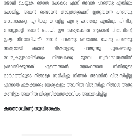
ജോലി ചെയ്യുക. ഞാൻ പോകാം എന്ന് അവൻ പറഞ്ഞു; എങ്കിലും
പോയില്ല. അവൻ രണ്ടാമൻ അടുത്തുചെന്ന് ഇതുതന്നെ പറഞ്ഞു.
അവനാകട്ടെ, എനിക്കു മനസ്സില്ല എന്നു പറഞ്ഞു; എങ്കിലും പിന്നീടു
മനസ്സുമാറ്റി അവൻ പോയി. ഈ രണ്ടുപേരിൽ ആരാണ് പിതാവിന്റെ
ഇഷ്ടം നിറവേറ്റിയത്? അവർ പറഞ്ഞു: രണ്ടാമൻ. യേശു പറഞ്ഞു:
സത്യമായി ഞാൻ നിങ്ങളോടു പറയുന്നു, ചുങ്കക്കാരും
വേശ്യകളുമായിരിക്കും നിങ്ങൾക്കു മുമ്പേ സ്വർഗരാജ്യത്തിൽ
പ്രവേശിക്കുന്നത്. എന്തെന്നാൽ, യോഹന്നാൻ നീതിയുടെ
മാർഗത്തിലൂടെ നിങ്ങളെ സമീപിച്ചു; നിങ്ങൾ അവനിൽ വിശ്വസിച്ചില്ല.
എന്നാൽ ചുങ്കക്കാരും വേശ്യകളും അവനിൽ വിശ്വസിച്ചു. നിങ്ങൾ അതു
കണ്ടിട്ടും അവനിൽ വിശ്വസിക്കത്തക്കവിധം അനുതപിച്ചില്ല.
കർത്താവിന്റെ സുവിശേഷം.