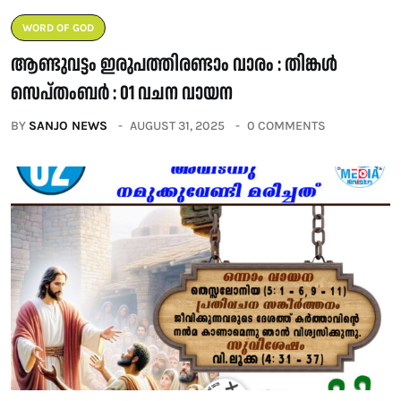
WORD OF GOD
ആണ്ടുവട്ടം ഇരുപത്തിരണ്ടാം വാരം : തിങ്കൾ
സെപ്തംബർ : 01 വചന വായന
BY
SANJO NEWS
AUGUST 31, 2025
0 COMMENTS