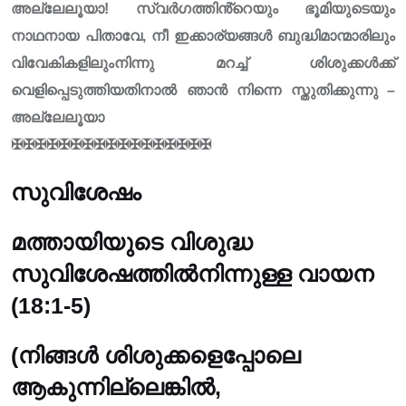
അല്ലേലൂയാ! സ്വർഗത്തിൻ്റെയും ഭൂമിയുടെയും
നാഥനായ പിതാവേ, നീ ഇക്കാര്യങ്ങൾ ബുദ്ധിമാന്മാരിലും
വിവേകികളിലുംനിന്നു മറച്ച് ശിശുക്കൾക്ക്
വെളിപ്പെടുത്തിയതിനാൽ ഞാൻ നിന്നെ സ്തു‌തിക്കുന്നു –
അല്ലേലൂയാ
✠✠✠✠✠✠✠✠✠✠✠✠✠✠✠✠✠
സുവിശേഷം
മത്തായിയുടെ വിശുദ്ധ
സുവിശേഷത്തിൽനിന്നുള്ള വായന
(18:1-5)
(നിങ്ങൾ ശിശുക്കളെപ്പോലെ
ആകുന്നില്ലെങ്കിൽ,