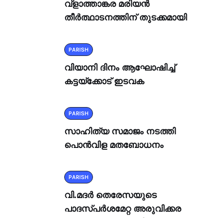
വ്ളാത്താങ്കര മരിയൻ
തീർത്ഥാടനത്തിന് തുടക്കമായി
PARISH
വിയാനി ദിനം ആഘോഷിച്ച്
കട്ടയ്ക്കോട് ഇടവക
PARISH
സാഹിത്യ സമാജം നടത്തി
പൊൻവിള മതബോധനം
PARISH
വി.മദർ തെരേസയുടെ
പാദസ്പർശമേറ്റ അരുവിക്കര