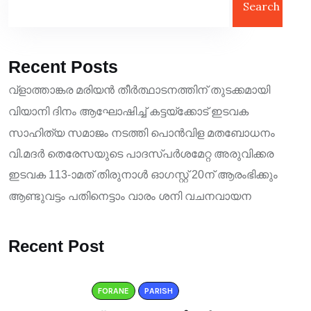
Search
Recent Posts
വ്ളാത്താങ്കര മരിയൻ തീർത്ഥാടനത്തിന് തുടക്കമായി
വിയാനി ദിനം ആഘോഷിച്ച് കട്ടയ്ക്കോട് ഇടവക
സാഹിത്യ സമാജം നടത്തി പൊൻവിള മതബോധനം
വി.മദർ തെരേസയുടെ പാദസ്പർശമേറ്റ അരുവിക്കര
ഇടവക 113-ാമത് തിരുനാൾ ഓഗസ്റ്റ് 20ന് ആരംഭിക്കും
ആണ്ടുവട്ടം പതിനെട്ടാം വാരം ശനി വചനവായന
Recent Post
FORANE
PARISH