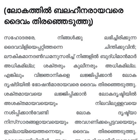
(ലോകത്തിൽ ബലഹീനരായവരെ
ദൈവം തിരഞ്ഞെടുത്തു)
സഹോദരരേ, നിങ്ങൾക്കു ലഭിച്ചിരിക്കുന്ന
ദൈവവിളിയെപ്പറ്റിത്തന്നെ ചിന്തിക്കുവിൻ;
ലൗകികമാനദൺഡമനുസരിച്ച് നിങ്ങളിൽ ബുദ്‌ധിമാൻമാർ
അധികമില്ല; ശക്തരും കുലീനരും അധികമില്ല.
എങ്കിലും വിജ്ഞാനികളെ ലജ്ജിപ്പിക്കാൻ ലോക
ദൃഷ്‌ടിയിൽ ഭോഷൻമാരായവരെ ദൈവം തിരഞ്ഞെടുത്തു.
ശക്തമായവയെ ലജ്ജിപ്പിക്കാൻ ലോകദൃഷ്ടിയിൽ
അശക്തമായവയെയും നിലവിലുള്ളവയെ
നശിപ്പിക്കാൻവേണ്ടി ലോക ദൃഷ്ട്യാ
നിസ്‌സാരങ്ങളായവയെയും അവഗണിക്കപ്പെട്ടവയെയും
ഇല്ലായ്മയെത്തന്നെയും ദൈവം തിരഞ്ഞെടുത്തു.