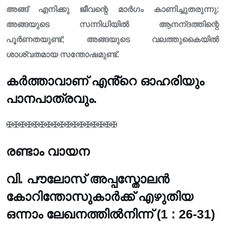
അങ്ങ് എനിക്കു ജീവന്റെ മാർഗം കാണിച്ചുതരുന്നു;
അങ്ങയുടെ സന്നിധിയിൽ ആനന്‌ദത്തിന്റെ
പൂർണതയുണ്ട്; അങ്ങയുടെ വലത്തുകൈയിൽ
ശാശ്വതമായ സന്തോഷമുണ്ട്.
കർത്താവാണ് എൻ്റെ ഓഹരിയും
പാനപാത്രവും.
✠✠✠✠✠✠✠✠✠✠✠✠✠✠✠✠✠
രണ്ടാം വായന
വി. പൗലോസ് അപ്പസ്തോലൻ
കോറിന്തോസുകാർക്ക് എഴുതിയ
ഒന്നാം ലേഖനത്തിൽനിന്ന് (1 : 26-31)