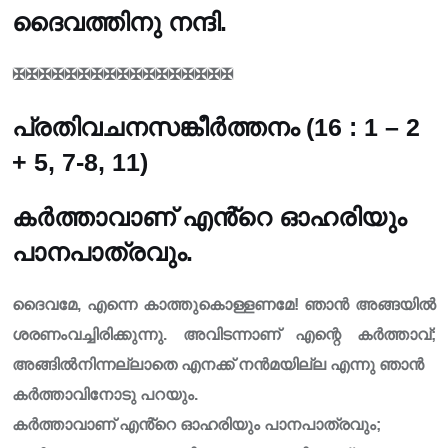
ദൈവത്തിനു നന്ദി.
✠✠✠✠✠✠✠✠✠✠✠✠✠✠✠✠✠
പ്രതിവചനസങ്കീർത്തനം (16 : 1 – 2
+ 5, 7-8, 11)
കർത്താവാണ് എൻ്റെ ഓഹരിയും
പാനപാത്രവും.
ദൈവമേ, എന്നെ കാത്തുകൊള്ളണമേ! ഞാൻ അങ്ങയിൽ
ശരണംവച്ചിരിക്കുന്നു. അവിടന്നാണ് എന്റെ കർത്താവ്;
അങ്ങിൽനിന്നല്ലാതെ എനക്ക് നൻമയില്ല എന്നു ഞാൻ
കർത്താവിനോടു പറയും.
കർത്താവാണ് എൻ്റെ ഓഹരിയും പാനപാത്രവും;