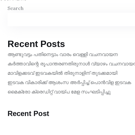
Search
Recent Posts
ആണ്ടുവട്ടം പതിനെട്ടാം വാരം വെള്ളി വചനവായന
കർത്താവിന്റെ രൂപാന്തരണതിരുനാൾ വ്യാഴം വചനവായ
മാവിളക്കടവ് ഇടവകയിൽ തിരുനാളിന് തുടക്കമായി
ഇടവക വികാരിക്ക് ആശംസ അർപ്പിച്ച് പൊൻവിള ഇടവക
മൈക്രോ ക്രെഡിറ്റ് വായ്പ മേള സംഘടിപ്പിച്ചു
Recent Post