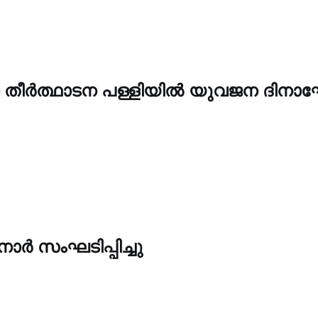
യാ തീർത്ഥാടന പള്ളിയിൽ യുവജന ദിന
 സംഘടിപ്പിച്ചു