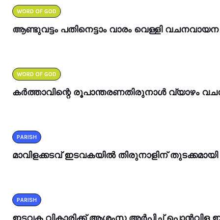
WORD OF GOD
ആണ്ടുവട്ടം പതിനെട്ടാം വാരം വെള്ളി വചനവായന
WORD OF GOD
കർത്താവിന്റെ രൂപാന്തരണതിരുനാൾ വ്യാഴം 
PARISH
മാവിളക്കടവ് ഇടവകയിൽ തിരുനാളിന് തുടക്കമായി
PARISH
ഇടവക വികാരിക്ക് ആശംസ അർപ്പിച്ച് പൊൻവിള