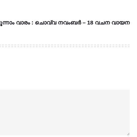
്തിമൂന്നാം വാരം : ചൊവ്വ നവംബർ – 18 വചന വായന