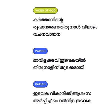
WORD OF GOD
കർത്താവിന്റെ
രൂപാന്തരണതിരുനാൾ വ്യാഴം
വചനവായന
PARISH
മാവിളക്കടവ് ഇടവകയിൽ
തിരുനാളിന് തുടക്കമായി
PARISH
ഇടവക വികാരിക്ക് ആശംസ
അർപ്പിച്ച് പൊൻവിള ഇടവക