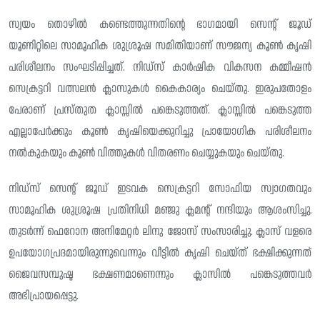
സ്വയം തൊഴിൽ കണ്ടെത്തുന്നതിൻ്റെ ഭാഗമായി സെൻ്റ് ജൂഡ്
യൂണിറ്റിലെ സാമൂഹിക ശുശ്രൂഷ സമിതിയാണ് സൗജന്യ കൂൺ കൃഷി
പരിശീലനം സംഘടിപ്പിച്ചത്. നിഡ്സ് കാർഷിക വികസന കമ്മീഷൻ
സെക്രട്ടറി വത്സലൻ ക്ലാസുകൾ കൈകാര്യം ചെയ്‌തു. ഇരുപതോളം
പേരാണ് പ്രസ്‌തുത ക്ലാസ്സിൽ പങ്കെടുത്തത്. ക്ലാസ്സിൽ പങ്കെടുത്ത
എല്ലാപേർക്കും കൂൺ കൃഷിയെക്കുറിച്ചു പ്രായോഗിക പരിശീലനം
നൽകുകയും കൂൺ വിത്തുകൾ വിതരണം ചെയ്യുകയും ചെയ്‌തു.
നിഡ്സ് സെൻ്റ് ജൂഡ് ഇടവക സെക്രട്ടറി സോഫിയ സ്വാഗതവും
സാമൂഹിക ശുശ്രൂഷ പ്രതിനിധി മഞ്ജു ക്ലമന്റ് നന്ദിയും ആശംസിച്ചു.
തുടർന്ന് ഫെറോന അനിമേറ്റർ ലിനു ജോസ് സംസാരിച്ചു. ക്ലാസ് വളരെ
ഉപയോഗപ്രദമായിരുന്നുവെന്നും വീട്ടിൽ കൃഷി ചെയ്‌ത്‌ ഭക്ഷിക്കുന്നത്
ജൈവസമ്പുഷ്ട ഭക്ഷണമാണെന്നും ക്ലാസിൽ പങ്കെടുത്തവർ
അഭിപ്രായപ്പെട്ടു.