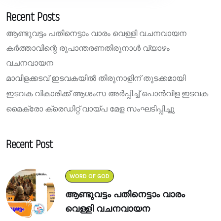
Recent Posts
ആണ്ടുവട്ടം പതിനെട്ടാം വാരം വെള്ളി വചനവായന
കർത്താവിന്റെ രൂപാന്തരണതിരുനാൾ വ്യാഴം
വചനവായന
മാവിളക്കടവ് ഇടവകയിൽ തിരുനാളിന് തുടക്കമായി
ഇടവക വികാരിക്ക് ആശംസ അർപ്പിച്ച് പൊൻവിള ഇടവക
മൈക്രോ ക്രെഡിറ്റ് വായ്പ മേള സംഘടിപ്പിച്ചു
Recent Post
WORD OF GOD
ആണ്ടുവട്ടം പതിനെട്ടാം വാരം
വെള്ളി വചനവായന