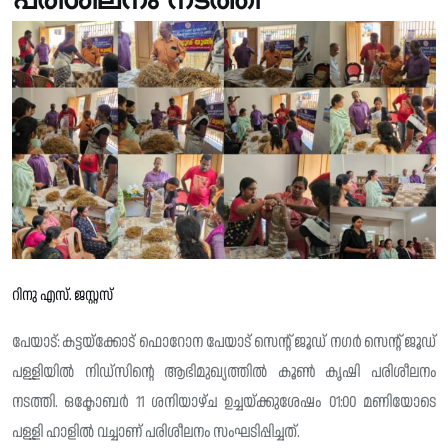
റിനു എസ്. ജസ്റ്റസ്
പേയാട്: കട്ടയ്ക്കോട് ഫൊറോന പേയാട് സെൻ്റ് ജൂഡ് നഗർ സെൻ്റ് ജൂഡ്
പള്ളിയിൽ നിഡ്സിൻ്റെ ആഭിമുഖ്യത്തിൽ കൂൺ കൃഷി പരിശീലനം
നടത്തി. ഒക്ടോബർ 11 ശനിയാഴ്‌ച ഉച്ചയ്ക്കുശേഷം 01:00 മണിയോടെ
പള്ളി ഹാളിൽ വച്ചാണ് പരിശീലനം സംഘടിപ്പിച്ചത്.